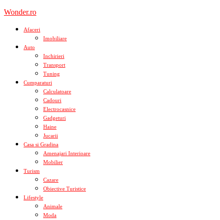
Skip
Wonder.ro
to
content
Afaceri
Imobiliare
Auto
Inchirieri
Transport
Tuning
Cumparaturi
Calculatoare
Cadouri
Electrocasnice
Gadgeturi
Haine
Jucarii
Casa si Gradina
Amenajari Interioare
Mobilier
Turism
Cazare
Obiective Turistice
Lifestyle
Animale
Moda