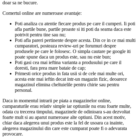
doar sa ne bucure.
Comertul online are numeroase avantaje:
Poti analiza cu atentie fiecare produs pe care il cumperi. Ii poti
afla partile bune, partile proaste si iti poti da seama daca este
potrivit pentru tine sau nu;
Poti afla pareri pertinente despre acesta. Din ce in ce mai multi
cumparatori, posteaza review-uri pe forumuri despre
produsele pe care le folosesc. O simpla cautare pe google iti
poate spune daca un produs este, sau nu este bun;
Poti gasi cea mai ieftina varianta a produsului pe care il
doresti, fara prea mare bataie de cap;
Primesti orice produs in fata usii si de cele mai multe ori,
acesta este mai ieftin decat intr-un magazin fizic, deoarece
magazinul elimina cheltuielile pentru chirie sau pentru
personal.
Daca in momentul intrarii pe piata a magazinelor online,
cumparaturile erau relativ simple iar optiunile nu erau foarte multe,
odata cu trecerea timpului, magazinele de odinioara s-au dezvoltat
foarte mult si au aparut numeroase alte optiuni. Din acest motiv,
chiar daca alegerea unui produs este la fel de usoara ca inainte,
alegerea magazinului din care este cumparat poate fi o adevarata
provocare.