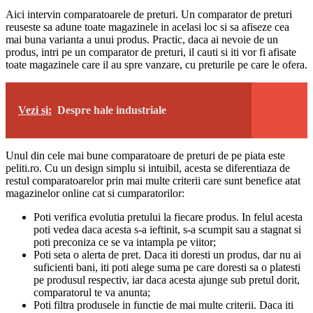
Aici intervin comparatoarele de preturi. Un comparator de preturi
reuseste sa adune toate magazinele in acelasi loc si sa afiseze cea
mai buna varianta a unui produs. Practic, daca ai nevoie de un
produs, intri pe un comparator de preturi, il cauti si iti vor fi afisate
toate magazinele care il au spre vanzare, cu preturile pe care le ofera.
Vezi si:
Despre hale industriale
Unul din cele mai bune comparatoare de preturi de pe piata este
peliti.ro. Cu un design simplu si intuibil, acesta se diferentiaza de
restul comparatoarelor prin mai multe criterii care sunt benefice atat
magazinelor online cat si cumparatorilor:
Poti verifica evolutia pretului la fiecare produs. In felul acesta
poti vedea daca acesta s-a ieftinit, s-a scumpit sau a stagnat si
poti preconiza ce se va intampla pe viitor;
Poti seta o alerta de pret. Daca iti doresti un produs, dar nu ai
suficienti bani, iti poti alege suma pe care doresti sa o platesti
pe produsul respectiv, iar daca acesta ajunge sub pretul dorit,
comparatorul te va anunta;
Poti filtra produsele in functie de mai multe criterii. Daca iti