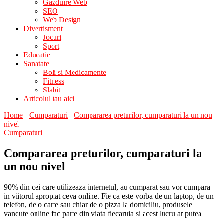
Gazduire Web
SEO
Web Design
Divertisment
Jocuri
Sport
Educatie
Sanatate
Boli si Medicamente
Fitness
Slabit
Articolul tau aici
Home
Cumparaturi
Compararea preturilor, cumparaturi la un nou
nivel
Cumparaturi
Compararea preturilor, cumparaturi la
un nou nivel
90% din cei care utilizeaza internetul, au cumparat sau vor cumpara
in viitorul apropiat ceva online. Fie ca este vorba de un laptop, de un
telefon, de o carte sau chiar de o pizza la domiciliu, produsele
vandute online fac parte din viata fiecaruia si acest lucru ar putea