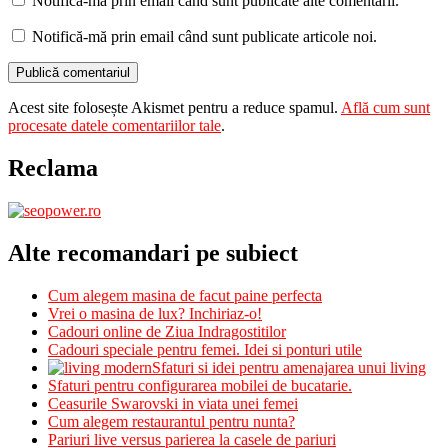
Notifică-mă prin email când sunt publicate alte comentarii.
Notifică-mă prin email când sunt publicate articole noi.
Acest site folosește Akismet pentru a reduce spamul.
Află cum sunt
procesate datele comentariilor tale
.
Reclama
Alte recomandari pe subiect
Cum alegem masina de facut paine perfecta
Vrei o masina de lux? Inchiriaz-o!
Cadouri online de Ziua Indragostitilor
Cadouri speciale pentru femei. Idei si ponturi utile
Sfaturi si idei pentru amenajarea unui living
Sfaturi pentru configurarea mobilei de bucatarie.
Ceasurile Swarovski in viata unei femei
Cum alegem restaurantul pentru nunta?
Pariuri live versus parierea la casele de pariuri