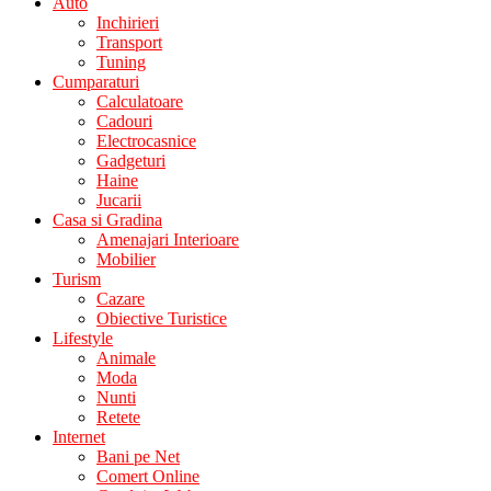
Auto
Inchirieri
Transport
Tuning
Cumparaturi
Calculatoare
Cadouri
Electrocasnice
Gadgeturi
Haine
Jucarii
Casa si Gradina
Amenajari Interioare
Mobilier
Turism
Cazare
Obiective Turistice
Lifestyle
Animale
Moda
Nunti
Retete
Internet
Bani pe Net
Comert Online