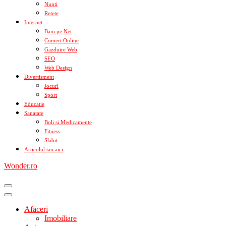
Nunti
Retete
Internet
Bani pe Net
Comert Online
Gazduire Web
SEO
Web Design
Divertisment
Jocuri
Sport
Educatie
Sanatate
Boli si Medicamente
Fitness
Slabit
Articolul tau aici
Wonder.ro
Afaceri
Imobiliare