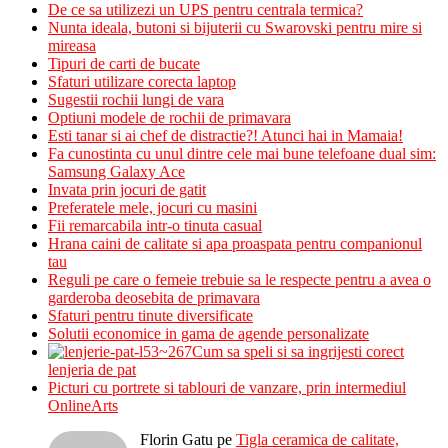
De ce sa utilizezi un UPS pentru centrala termica?
Nunta ideala, butoni si bijuterii cu Swarovski pentru mire si
mireasa
Tipuri de carti de bucate
Sfaturi utilizare corecta laptop
Sugestii rochii lungi de vara
Optiuni modele de rochii de primavara
Esti tanar si ai chef de distractie?! Atunci hai in Mamaia!
Fa cunostinta cu unul dintre cele mai bune telefoane dual sim:
Samsung Galaxy Ace
Invata prin jocuri de gatit
Preferatele mele, jocuri cu masini
Fii remarcabila intr-o tinuta casual
Hrana caini de calitate si apa proaspata pentru companionul
tau
Reguli pe care o femeie trebuie sa le respecte pentru a avea o
garderoba deosebita de primavara
Sfaturi pentru tinute diversificate
Solutii economice in gama de agende personalizate
Cum sa speli si sa ingrijesti corect
lenjeria de pat
Picturi cu portrete si tablouri de vanzare, prin intermediul
OnlineArts
Florin Gatu
pe
Tigla ceramica de calitate,