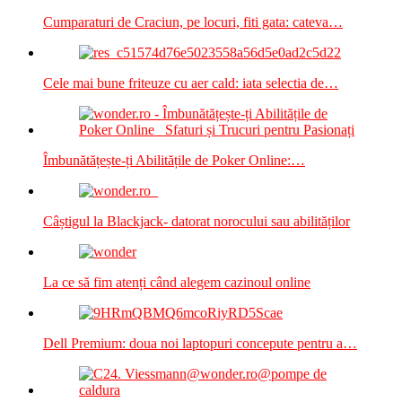
Cumparaturi de Craciun, pe locuri, fiti gata: cateva…
Cele mai bune friteuze cu aer cald: iata selectia de…
Îmbunătățește-ți Abilitățile de Poker Online:…
Câștigul la Blackjack- datorat norocului sau abilităților
La ce să fim atenți când alegem cazinoul online
Dell Premium: doua noi laptopuri concepute pentru a…