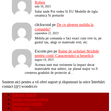
Roben
iulie 16, 2025
Salut unde Pot vedea Si EU Modelle de tigla
ceramica Si preturile
clickwood
pe
De ce alegem mobila la
comanda?
septembrie 21, 2023
Mobila pe comanda o faci exact cum vrei tu, pe
gustul tau, alegi ce materiale vrei, etc.
Escorte.pro
pe
Rame de ochelari flexibile
pentru copii: Caracteristici si beneficii
august 14, 2023
Acestea sunt mai rezistente la impact decat
materialele mai subtiri, iar plusul major va fi
cresterea gradului de protectie al…
Suntem aici pentru a vă oferi suport și răspunsuri la orice întrebări:
contact [@] wonder.ro
Adauga Articol
Reguli redactare articol
Termeni si Conditii
Despre noi