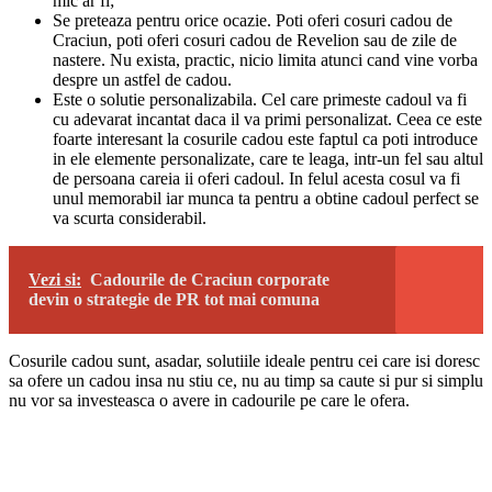
mic ar fi;
Se preteaza pentru orice ocazie. Poti oferi cosuri cadou de
Craciun, poti oferi cosuri cadou de Revelion sau de zile de
nastere. Nu exista, practic, nicio limita atunci cand vine vorba
despre un astfel de cadou.
Este o solutie personalizabila. Cel care primeste cadoul va fi
cu adevarat incantat daca il va primi personalizat. Ceea ce este
foarte interesant la cosurile cadou este faptul ca poti introduce
in ele elemente personalizate, care te leaga, intr-un fel sau altul
de persoana careia ii oferi cadoul. In felul acesta cosul va fi
unul memorabil iar munca ta pentru a obtine cadoul perfect se
va scurta considerabil.
Vezi si:
Cadourile de Craciun corporate
devin o strategie de PR tot mai comuna
Cosurile cadou sunt, asadar, solutiile ideale pentru cei care isi doresc
sa ofere un cadou insa nu stiu ce, nu au timp sa caute si pur si simplu
nu vor sa investeasca o avere in cadourile pe care le ofera.