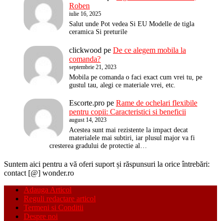
Roben
iulie 16, 2025
Salut unde Pot vedea Si EU Modelle de tigla
ceramica Si preturile
clickwood
pe
De ce alegem mobila la
comanda?
septembrie 21, 2023
Mobila pe comanda o faci exact cum vrei tu, pe
gustul tau, alegi ce materiale vrei, etc.
Escorte.pro
pe
Rame de ochelari flexibile
pentru copii: Caracteristici si beneficii
august 14, 2023
Acestea sunt mai rezistente la impact decat
materialele mai subtiri, iar plusul major va fi
cresterea gradului de protectie al…
Suntem aici pentru a vă oferi suport și răspunsuri la orice întrebări:
contact [@] wonder.ro
Adauga Articol
Reguli redactare articol
Termeni si Conditii
Despre noi