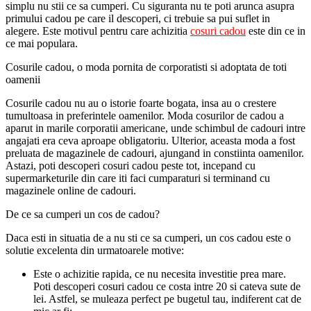
simplu nu stii ce sa cumperi. Cu siguranta nu te poti arunca asupra
primului cadou pe care il descoperi, ci trebuie sa pui suflet in
alegere. Este motivul pentru care achizitia
cosuri cadou
este din ce in
ce mai populara.
Cosurile cadou, o moda pornita de corporatisti si adoptata de toti
oamenii
Cosurile cadou nu au o istorie foarte bogata, insa au o crestere
tumultoasa in preferintele oamenilor. Moda cosurilor de cadou a
aparut in marile corporatii americane, unde schimbul de cadouri intre
angajati era ceva aproape obligatoriu. Ulterior, aceasta moda a fost
preluata de magazinele de cadouri, ajungand in constiinta oamenilor.
Astazi, poti descoperi cosuri cadou peste tot, incepand cu
supermarketurile din care iti faci cumparaturi si terminand cu
magazinele online de cadouri.
De ce sa cumperi un cos de cadou?
Daca esti in situatia de a nu sti ce sa cumperi, un cos cadou este o
solutie excelenta din urmatoarele motive:
Este o achizitie rapida, ce nu necesita investitie prea mare.
Poti descoperi cosuri cadou ce costa intre 20 si cateva sute de
lei. Astfel, se muleaza perfect pe bugetul tau, indiferent cat de