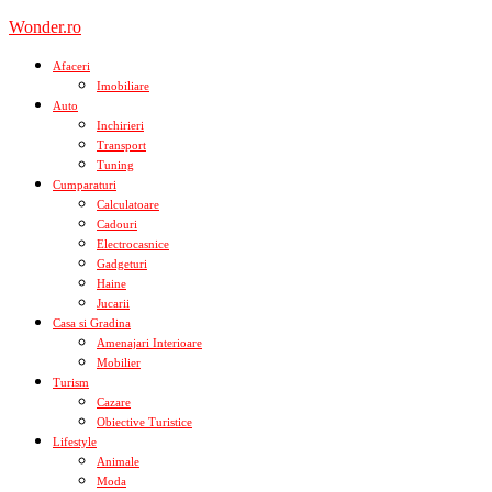
Skip
Wonder.ro
to
content
Afaceri
Imobiliare
Auto
Inchirieri
Transport
Tuning
Cumparaturi
Calculatoare
Cadouri
Electrocasnice
Gadgeturi
Haine
Jucarii
Casa si Gradina
Amenajari Interioare
Mobilier
Turism
Cazare
Obiective Turistice
Lifestyle
Animale
Moda