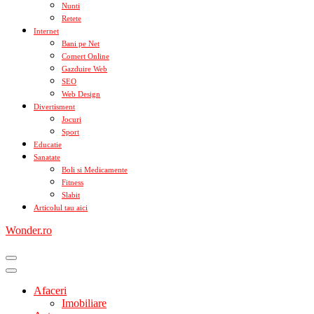
Nunti
Retete
Internet
Bani pe Net
Comert Online
Gazduire Web
SEO
Web Design
Divertisment
Jocuri
Sport
Educatie
Sanatate
Boli si Medicamente
Fitness
Slabit
Articolul tau aici
Wonder.ro
Afaceri
Imobiliare