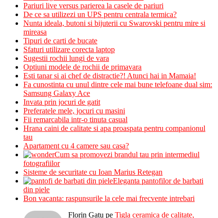
Pariuri live versus parierea la casele de pariuri
De ce sa utilizezi un UPS pentru centrala termica?
Nunta ideala, butoni si bijuterii cu Swarovski pentru mire si
mireasa
Tipuri de carti de bucate
Sfaturi utilizare corecta laptop
Sugestii rochii lungi de vara
Optiuni modele de rochii de primavara
Esti tanar si ai chef de distractie?! Atunci hai in Mamaia!
Fa cunostinta cu unul dintre cele mai bune telefoane dual sim:
Samsung Galaxy Ace
Invata prin jocuri de gatit
Preferatele mele, jocuri cu masini
Fii remarcabila intr-o tinuta casual
Hrana caini de calitate si apa proaspata pentru companionul
tau
Apartament cu 4 camere sau casa?
Cum sa promovezi brandul tau prin intermediul
fotografiilor
Sisteme de securitate cu Ioan Marius Retegan
Eleganta pantofilor de barbati
din piele
Bon vacanta: raspunsurile la cele mai frecvente intrebari
Florin Gatu
pe
Tigla ceramica de calitate,