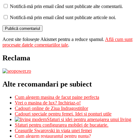
Notifică-mă prin email când sunt publicate alte comentarii.
Notifică-mă prin email când sunt publicate articole noi.
Acest site folosește Akismet pentru a reduce spamul.
Află cum sunt
procesate datele comentariilor tale
.
Reclama
Alte recomandari pe subiect
Cum alegem masina de facut paine perfecta
Vrei o masina de lux? Inchiriaz-o!
Cadouri online de Ziua Indragostitilor
Cadouri speciale pentru femei. Idei si ponturi utile
Sfaturi si idei pentru amenajarea unui living
Sfaturi pentru configurarea mobilei de bucatarie.
Ceasurile Swarovski in viata unei femei
Cum alegem restaurantul pentru nunta?