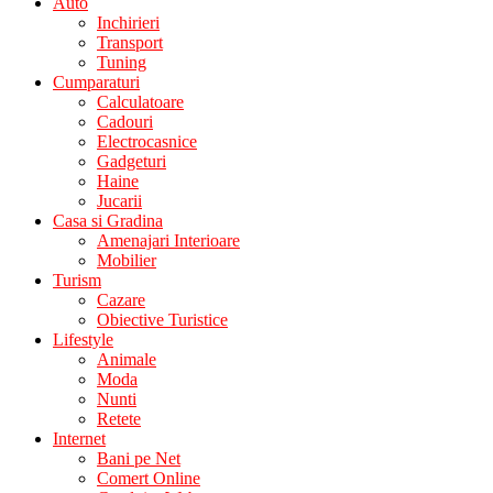
Auto
Inchirieri
Transport
Tuning
Cumparaturi
Calculatoare
Cadouri
Electrocasnice
Gadgeturi
Haine
Jucarii
Casa si Gradina
Amenajari Interioare
Mobilier
Turism
Cazare
Obiective Turistice
Lifestyle
Animale
Moda
Nunti
Retete
Internet
Bani pe Net
Comert Online