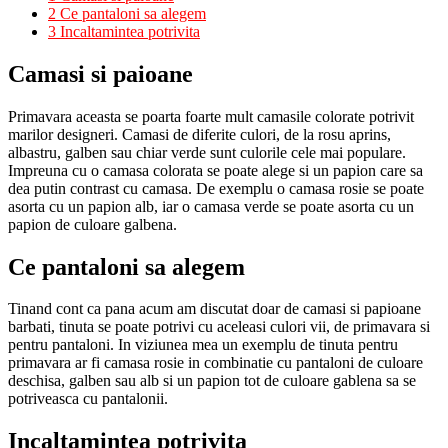
2
Ce pantaloni sa alegem
3
Incaltamintea potrivita
Camasi si paioane
Primavara aceasta se poarta foarte mult camasile colorate potrivit
marilor designeri. Camasi de diferite culori, de la rosu aprins,
albastru, galben sau chiar verde sunt culorile cele mai populare.
Impreuna cu o camasa colorata se poate alege si un papion care sa
dea putin contrast cu camasa. De exemplu o camasa rosie se poate
asorta cu un papion alb, iar o camasa verde se poate asorta cu un
papion de culoare galbena.
Ce pantaloni sa alegem
Tinand cont ca pana acum am discutat doar de camasi si papioane
barbati, tinuta se poate potrivi cu aceleasi culori vii, de primavara si
pentru pantaloni. In viziunea mea un exemplu de tinuta pentru
primavara ar fi camasa rosie in combinatie cu pantaloni de culoare
deschisa, galben sau alb si un papion tot de culoare gablena sa se
potriveasca cu pantalonii.
Incaltamintea potrivita