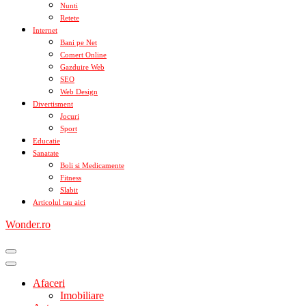
Nunti
Retete
Internet
Bani pe Net
Comert Online
Gazduire Web
SEO
Web Design
Divertisment
Jocuri
Sport
Educatie
Sanatate
Boli si Medicamente
Fitness
Slabit
Articolul tau aici
Wonder.ro
Afaceri
Imobiliare