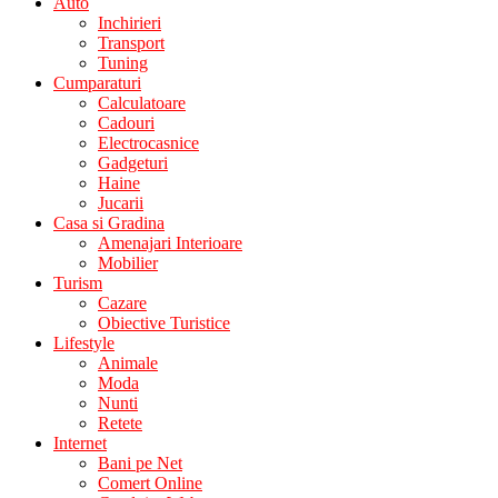
Auto
Inchirieri
Transport
Tuning
Cumparaturi
Calculatoare
Cadouri
Electrocasnice
Gadgeturi
Haine
Jucarii
Casa si Gradina
Amenajari Interioare
Mobilier
Turism
Cazare
Obiective Turistice
Lifestyle
Animale
Moda
Nunti
Retete
Internet
Bani pe Net
Comert Online