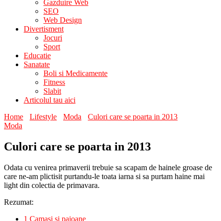
Gazduire Web
SEO
Web Design
Divertisment
Jocuri
Sport
Educatie
Sanatate
Boli si Medicamente
Fitness
Slabit
Articolul tau aici
Home
Lifestyle
Moda
Culori care se poarta in 2013
Moda
Culori care se poarta in 2013
Odata cu venirea primaverii trebuie sa scapam de hainele groase de
care ne-am plictisit purtandu-le toata iarna si sa purtam haine mai
light din colectia de primavara.
Rezumat:
1
Camasi si paioane