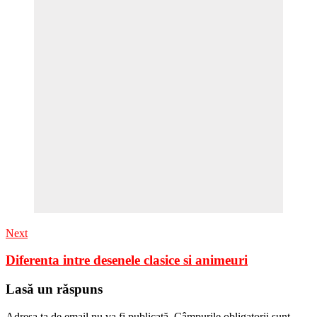
Next
Diferenta intre desenele clasice si animeuri
Lasă un răspuns
Adresa ta de email nu va fi publicată.
Câmpurile obligatorii sunt