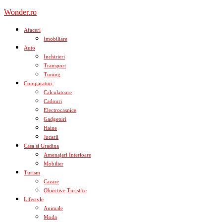
Skip
Wonder.ro
to
content
Afaceri
Imobiliare
Auto
Inchirieri
Transport
Tuning
Cumparaturi
Calculatoare
Cadouri
Electrocasnice
Gadgeturi
Haine
Jucarii
Casa si Gradina
Amenajari Interioare
Mobilier
Turism
Cazare
Obiective Turistice
Lifestyle
Animale
Moda