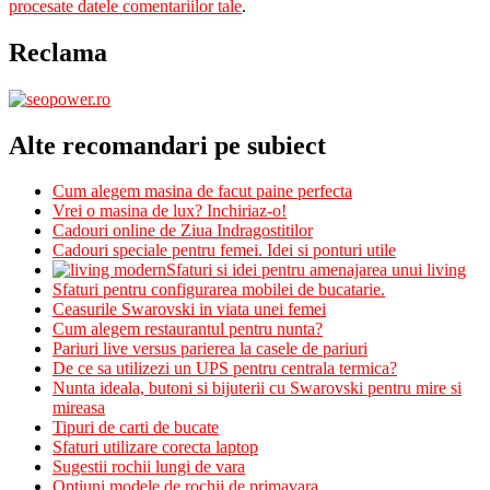
procesate datele comentariilor tale
.
Reclama
Alte recomandari pe subiect
Cum alegem masina de facut paine perfecta
Vrei o masina de lux? Inchiriaz-o!
Cadouri online de Ziua Indragostitilor
Cadouri speciale pentru femei. Idei si ponturi utile
Sfaturi si idei pentru amenajarea unui living
Sfaturi pentru configurarea mobilei de bucatarie.
Ceasurile Swarovski in viata unei femei
Cum alegem restaurantul pentru nunta?
Pariuri live versus parierea la casele de pariuri
De ce sa utilizezi un UPS pentru centrala termica?
Nunta ideala, butoni si bijuterii cu Swarovski pentru mire si
mireasa
Tipuri de carti de bucate
Sfaturi utilizare corecta laptop
Sugestii rochii lungi de vara
Optiuni modele de rochii de primavara