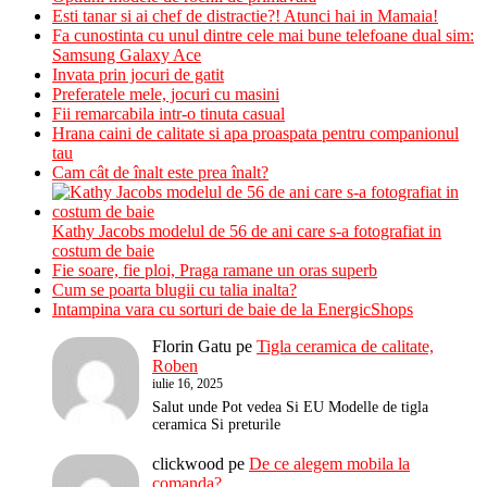
Esti tanar si ai chef de distractie?! Atunci hai in Mamaia!
Fa cunostinta cu unul dintre cele mai bune telefoane dual sim:
Samsung Galaxy Ace
Invata prin jocuri de gatit
Preferatele mele, jocuri cu masini
Fii remarcabila intr-o tinuta casual
Hrana caini de calitate si apa proaspata pentru companionul
tau
Cam cât de înalt este prea înalt?
Kathy Jacobs modelul de 56 de ani care s-a fotografiat in
costum de baie
Fie soare, fie ploi, Praga ramane un oras superb
Cum se poarta blugii cu talia inalta?
Intampina vara cu sorturi de baie de la EnergicShops
Florin Gatu
pe
Tigla ceramica de calitate,
Roben
iulie 16, 2025
Salut unde Pot vedea Si EU Modelle de tigla
ceramica Si preturile
clickwood
pe
De ce alegem mobila la
comanda?