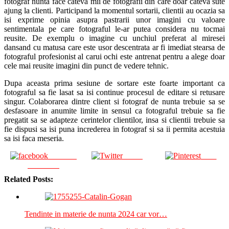
fotograf nunta face cateva mii de fotografii din care doar cateva sute
ajung la clienti. Participand la momentul sortarii, clientii au ocazia sa
isi exprime opinia asupra pastrarii unor imagini cu valoare
sentimentala pe care fotograful le-ar putea considera nu tocmai
reusite. De exemplu o imagine cu unchiul preferat al miresei
dansand cu matusa care este usor descentrata ar fi imediat stearsa de
fotograful profesionist al carui ochi este antrenat pentru a alege doar
cele mai reusite imagini din punct de vedere tehnic.
Dupa aceasta prima sesiune de sortare este foarte important ca
fotograful sa fie lasat sa isi continue procesul de editare si retusare
singur. Colaborarea dintre client si fotograf de nunta trebuie sa se
desfasoare in anumite limite in sensul ca fotograful trebuie sa fie
pregatit sa se adapteze cerintelor clientilor, insa si clientii trebuie sa
fie dispusi sa isi puna increderea in fotograf si sa ii permita acestuia
sa isi faca meseria.
Share on
Tweet
Save
Facebook
Related Posts:
Tendinte in materie de nunta 2024 car vor…