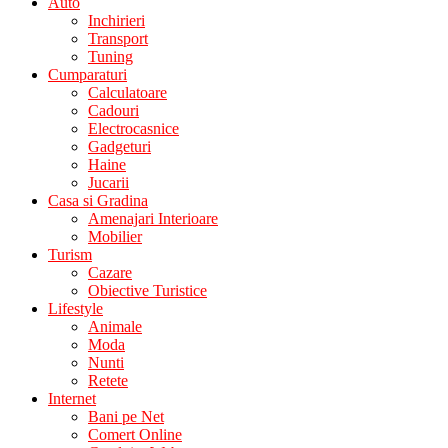
Auto
Inchirieri
Transport
Tuning
Cumparaturi
Calculatoare
Cadouri
Electrocasnice
Gadgeturi
Haine
Jucarii
Casa si Gradina
Amenajari Interioare
Mobilier
Turism
Cazare
Obiective Turistice
Lifestyle
Animale
Moda
Nunti
Retete
Internet
Bani pe Net
Comert Online