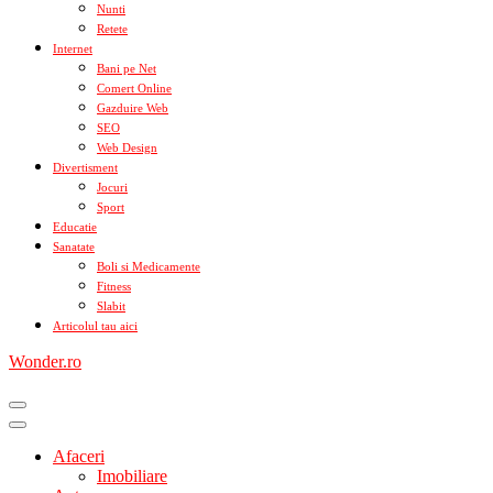
Nunti
Retete
Internet
Bani pe Net
Comert Online
Gazduire Web
SEO
Web Design
Divertisment
Jocuri
Sport
Educatie
Sanatate
Boli si Medicamente
Fitness
Slabit
Articolul tau aici
Wonder.ro
Afaceri
Imobiliare