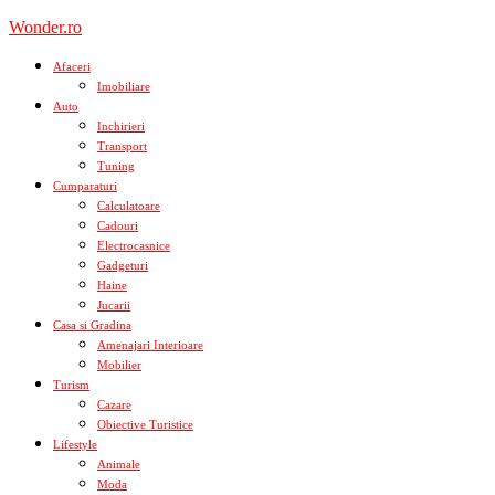
Skip
Wonder.ro
to
content
Afaceri
Imobiliare
Auto
Inchirieri
Transport
Tuning
Cumparaturi
Calculatoare
Cadouri
Electrocasnice
Gadgeturi
Haine
Jucarii
Casa si Gradina
Amenajari Interioare
Mobilier
Turism
Cazare
Obiective Turistice
Lifestyle
Animale
Moda