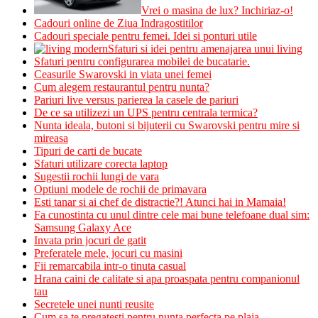
Vrei o masina de lux? Inchiriaz-o!
Cadouri online de Ziua Indragostitilor
Cadouri speciale pentru femei. Idei si ponturi utile
Sfaturi si idei pentru amenajarea unui living
Sfaturi pentru configurarea mobilei de bucatarie.
Ceasurile Swarovski in viata unei femei
Cum alegem restaurantul pentru nunta?
Pariuri live versus parierea la casele de pariuri
De ce sa utilizezi un UPS pentru centrala termica?
Nunta ideala, butoni si bijuterii cu Swarovski pentru mire si
mireasa
Tipuri de carti de bucate
Sfaturi utilizare corecta laptop
Sugestii rochii lungi de vara
Optiuni modele de rochii de primavara
Esti tanar si ai chef de distractie?! Atunci hai in Mamaia!
Fa cunostinta cu unul dintre cele mai bune telefoane dual sim:
Samsung Galaxy Ace
Invata prin jocuri de gatit
Preferatele mele, jocuri cu masini
Fii remarcabila intr-o tinuta casual
Hrana caini de calitate si apa proaspata pentru companionul
tau
Secretele unei nunti reusite
Cum sa te pregatesti pentru nunta perfecta pe plaja