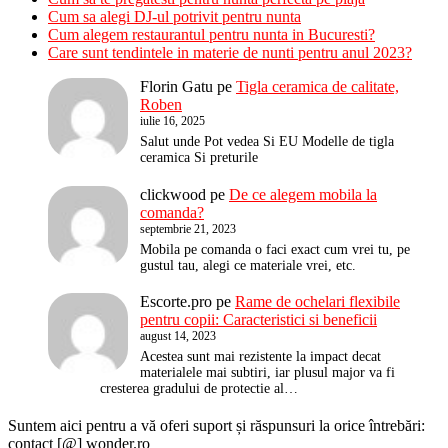
Cum sa alegi DJ-ul potrivit pentru nunta
Cum alegem restaurantul pentru nunta in Bucuresti?
Care sunt tendintele in materie de nunti pentru anul 2023?
Florin Gatu
pe
Tigla ceramica de calitate,
Roben
iulie 16, 2025
Salut unde Pot vedea Si EU Modelle de tigla
ceramica Si preturile
clickwood
pe
De ce alegem mobila la
comanda?
septembrie 21, 2023
Mobila pe comanda o faci exact cum vrei tu, pe
gustul tau, alegi ce materiale vrei, etc.
Escorte.pro
pe
Rame de ochelari flexibile
pentru copii: Caracteristici si beneficii
august 14, 2023
Acestea sunt mai rezistente la impact decat
materialele mai subtiri, iar plusul major va fi
cresterea gradului de protectie al…
Suntem aici pentru a vă oferi suport și răspunsuri la orice întrebări:
contact [@] wonder.ro