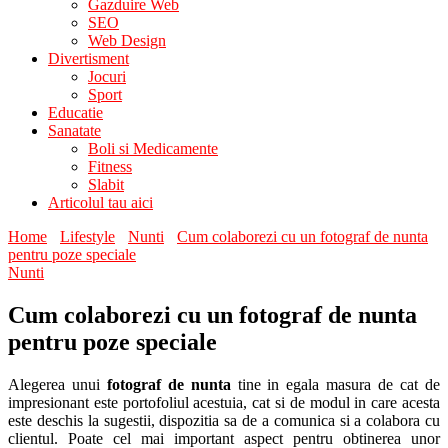
Gazduire Web
SEO
Web Design
Divertisment
Jocuri
Sport
Educatie
Sanatate
Boli si Medicamente
Fitness
Slabit
Articolul tau aici
Home
Lifestyle
Nunti
Cum colaborezi cu un fotograf de nunta
pentru poze speciale
Nunti
Cum colaborezi cu un fotograf de nunta
pentru poze speciale
Alegerea unui
fotograf de nunta
tine in egala masura de cat de
impresionant este portofoliul acestuia, cat si de modul in care acesta
este deschis la sugestii, dispozitia sa de a comunica si a colabora cu
clientul. Poate cel mai important aspect pentru obtinerea unor