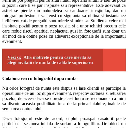
Mirii se pot pregatii pentru ziua nuntii repetand anumite idei de poze
si pozitii care li se par inspirate sau reprezentative. Este adevarat ca
astfel se pierde din naturaletea si candoarea imaginilor, dar un
fotograf profesionist va reusi cu siguranta sa obtina si instantanee
indiferent cat de pregatiti sunt mirele si mireasa. Studierea celor mai
inspirate pozitii pentru o poza reusita si a unor tehnici precum cele
care reduc riscul aparitiei neplacutei gusi in fotografii sunt doar un
alt mod de a obtine poze cu adevarat exceptionale de la importantul
eveniment.
Vezi si:
Afla motivele pentru care merita sa
alegi invitatii de nunta de calitate superioara
Colaborarea cu fotograful dupa nunta
Nu orice fotograf de nunta este dispus sa lase clientii sa participe la
operatiunile ce au loc dupa eveniment, respectiv sortarea si retusarea
pozelor, de aceea daca se doreste acest lucru se recomanda ca mirii
sa discute aceasta posibilitate inca de la prima intalnire, inainte de
semnarea contractului.
Daca fotograful este de acord, cuplul proaspat casatorit poate
participa la sesiunea initiala de sortare a fotografiilor. De obicei un