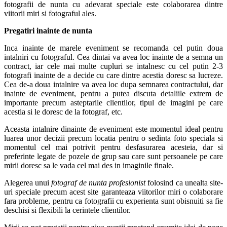
fotografii de nunta cu adevarat speciale este colaborarea dintre
viitorii miri si fotograful ales.
Pregatiri inainte de nunta
Inca inainte de marele eveniment se recomanda cel putin doua
intalniri cu fotograful. Cea dintai va avea loc inainte de a semna un
contract, iar cele mai multe cupluri se intalnesc cu cel putin 2-3
fotografi inainte de a decide cu care dintre acestia doresc sa lucreze.
Cea de-a doua intalnire va avea loc dupa semnarea contractului, dar
inainte de eveniment, pentru a putea discuta detaliile extrem de
importante precum asteptarile clientilor, tipul de imagini pe care
acestia si le doresc de la fotograf, etc.
Aceasta intalnire dinainte de eveniment este momentul ideal pentru
luarea unor decizii precum locatia pentru o sedinta foto speciala si
momentul cel mai potrivit pentru desfasurarea acesteia, dar si
preferinte legate de pozele de grup sau care sunt persoanele pe care
mirii doresc sa le vada cel mai des in imaginile finale.
Alegerea unui
fotograf de nunta profesionist
folosind ca unealta site-
uri speciale precum acest site garanteaza viitorilor miri o colaborare
fara probleme, pentru ca fotografii cu experienta sunt obisnuiti sa fie
deschisi si flexibili la cerintele clientilor.