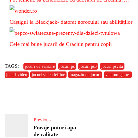
Câștigul la Blackjack- datorat norocului sau abilităților
Cele mai bune jucarii de Craciun pentru copii
TAGS:
jocuri de vanzare
jocuri pc
jocuri ps3
jocuri psvita
jocuri video
jocuri video ieftine
magazin de jocuri
ventum games
Previous
Foraje puturi apa
de calitate