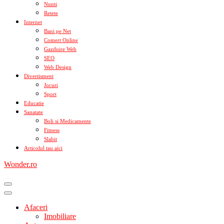
Nunti
Retete
Internet
Bani pe Net
Comert Online
Gazduire Web
SEO
Web Design
Divertisment
Jocuri
Sport
Educatie
Sanatate
Boli si Medicamente
Fitness
Slabit
Articolul tau aici
Wonder.ro
Afaceri
Imobiliare