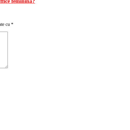
ffice feminină?
ate cu
*