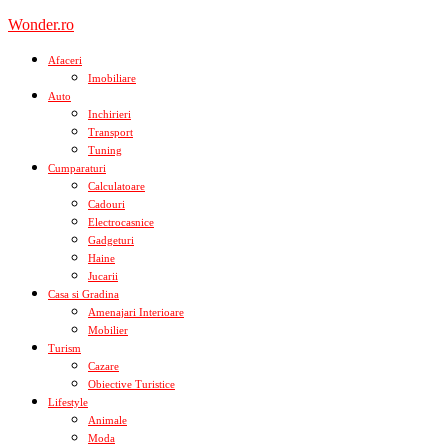
Skip
Wonder.ro
to
content
Afaceri
Imobiliare
Auto
Inchirieri
Transport
Tuning
Cumparaturi
Calculatoare
Cadouri
Electrocasnice
Gadgeturi
Haine
Jucarii
Casa si Gradina
Amenajari Interioare
Mobilier
Turism
Cazare
Obiective Turistice
Lifestyle
Animale
Moda