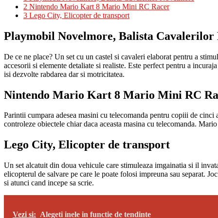
2
Nintendo Mario Kart 8 Mario Mini RC Racer
3
Lego City, Elicopter de transport
Playmobil Novelmore, Balista Cavalerilo
De ce ne place? Un set cu un castel si cavaleri elaborat pentru a stim
accesorii si elemente detaliate si realiste. Este perfect pentru a incuraj
isi dezvolte rabdarea dar si motricitatea.
Nintendo Mario Kart 8 Mario Mini RC Ra
Parintii cumpara adesea masini cu telecomanda pentru copiii de cinci ani
controleze obiectele chiar daca aceasta masina cu telecomanda. Mario Kar
Lego City, Elicopter de transport
Un set alcatuit din doua vehicule care stimuleaza imgainatia si il inva
elicopterul de salvare pe care le poate folosi impreuna sau separat. Joc
si atunci cand incepe sa scrie.
Vezi si:
Alegeti inele in functie de tendinte