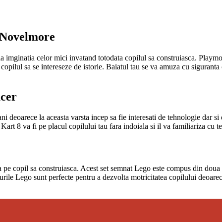
r Novelmore
ula imginatia celor mici invatand totodata copilul sa construiasca. Play
a copilul sa se intereseze de istorie. Baiatul tau se va amuza cu siguranta 
cer
 deoarece la aceasta varsta incep sa fie interesati de tehnologie dar si d
t 8 va fi pe placul copilului tau fara indoiala si il va familiariza cu t
ta pe copil sa construiasca. Acest set semnat Lego este compus din doua 
urile Lego sunt perfecte pentru a dezvolta motricitatea copilului deoarec