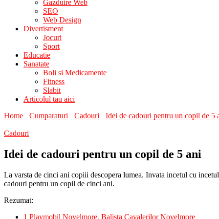
Gazduire Web
SEO
Web Design
Divertisment
Jocuri
Sport
Educatie
Sanatate
Boli si Medicamente
Fitness
Slabit
Articolul tau aici
Home
Cumparaturi
Cadouri
Idei de cadouri pentru un copil de 5 
Cadouri
Idei de cadouri pentru un copil de 5 ani
La varsta de cinci ani copiii descopera lumea. Invata incetul cu incetul 
cadouri pentru un copil de cinci ani.
Rezumat:
1
Playmobil Novelmore, Balista Cavalerilor Novelmore