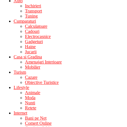
Auto
Inchirieri
Transport
Tuning
Cumparaturi
Calculatoare
Cadouri
Electrocasnice
Gadgeturi
Haine
Jucarii
Casa si Gradina
Amenajari Interioare
Mobilier
Turism
Cazare
Obiective Turistice
Lifestyle
Animale
Moda
Nunti
Retete
Internet
Bani pe Net
Comert Online