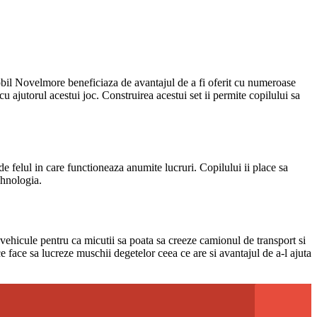
mobil Novelmore beneficiaza de avantajul de a fi oferit cu numeroase
cu ajutorul acestui joc. Construirea acestui set ii permite copilului sa
e felul in care functioneaza anumite lucruri. Copilului ii place sa
ehnologia.
vehicule pentru ca micutii sa poata sa creeze camionul de transport si
e face sa lucreze muschii degetelor ceea ce are si avantajul de a-l ajuta