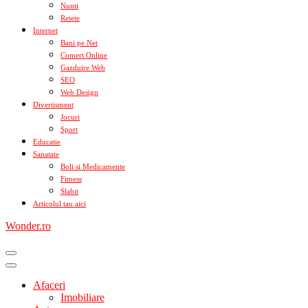
Nunti
Retete
Internet
Bani pe Net
Comert Online
Gazduire Web
SEO
Web Design
Divertisment
Jocuri
Sport
Educatie
Sanatate
Boli si Medicamente
Fitness
Slabit
Articolul tau aici
Wonder.ro
Afaceri
Imobiliare