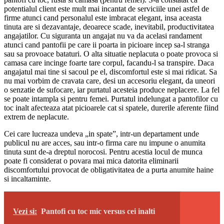
potentialul client este mult mai incantat de serviciile unei astfel de
firme atunci cand personalul este imbracat elegant, insa aceasta
tinuta are si dezavantaje, deoarece scade, inevitabil, productivitatea
angajatilor. Cu siguranta un angajat nu va da acelasi randament
atunci cand pantofii pe care ii poarta in picioare incep sa-l stranga
sau sa provoace bataturi. O alta situatie neplacuta o poate provoca si
camasa care incinge foarte tare corpul, facandu-l sa transpire. Daca
angajatul mai tine si sacoul pe el, discomfortul este si mai ridicat. Sa
nu mai vorbim de cravata care, desi un accesoriu elegant, da uneori
o senzatie de sufocare, iar purtatul acesteia produce neplacere. La fel
se poate intampla si pentru femei. Purtatul indelungat a pantofilor cu
toc inalt afecteaza atat picioarele cat si spatele, durerile aferente fiind
extrem de neplacute.
Cei care lucreaza undeva „in spate”, intr-un departament unde
publicul nu are acces, sau intr-o firma care nu impune o anumita
tinuta sunt de-a dreptul norocosi. Pentru acestia locul de munca
poate fi considerat o povara mai mica datorita eliminarii
discomfortului provocat de obligativitatea de a purta anumite haine
si incaltaminte.
Vezi si:
Pantofi cu toc mic versus cei inalti