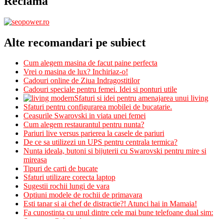
Reclama
Alte recomandari pe subiect
Cum alegem masina de facut paine perfecta
Vrei o masina de lux? Inchiriaz-o!
Cadouri online de Ziua Indragostitilor
Cadouri speciale pentru femei. Idei si ponturi utile
Sfaturi si idei pentru amenajarea unui living
Sfaturi pentru configurarea mobilei de bucatarie.
Ceasurile Swarovski in viata unei femei
Cum alegem restaurantul pentru nunta?
Pariuri live versus parierea la casele de pariuri
De ce sa utilizezi un UPS pentru centrala termica?
Nunta ideala, butoni si bijuterii cu Swarovski pentru mire si
mireasa
Tipuri de carti de bucate
Sfaturi utilizare corecta laptop
Sugestii rochii lungi de vara
Optiuni modele de rochii de primavara
Esti tanar si ai chef de distractie?! Atunci hai in Mamaia!
Fa cunostinta cu unul dintre cele mai bune telefoane dual sim: