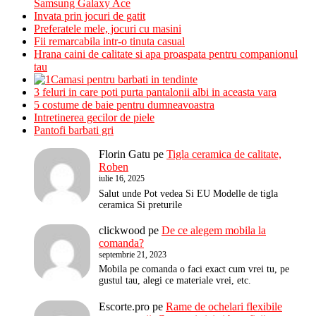
Samsung Galaxy Ace
Invata prin jocuri de gatit
Preferatele mele, jocuri cu masini
Fii remarcabila intr-o tinuta casual
Hrana caini de calitate si apa proaspata pentru companionul
tau
Camasi pentru barbati in tendinte
3 feluri in care poti purta pantalonii albi in aceasta vara
5 costume de baie pentru dumneavoastra
Intretinerea gecilor de piele
Pantofi barbati gri
Florin Gatu
pe
Tigla ceramica de calitate,
Roben
iulie 16, 2025
Salut unde Pot vedea Si EU Modelle de tigla
ceramica Si preturile
clickwood
pe
De ce alegem mobila la
comanda?
septembrie 21, 2023
Mobila pe comanda o faci exact cum vrei tu, pe
gustul tau, alegi ce materiale vrei, etc.
Escorte.pro
pe
Rame de ochelari flexibile