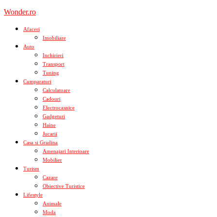
Skip
Wonder.ro
to
content
Afaceri
Imobiliare
Auto
Inchirieri
Transport
Tuning
Cumparaturi
Calculatoare
Cadouri
Electrocasnice
Gadgeturi
Haine
Jucarii
Casa si Gradina
Amenajari Interioare
Mobilier
Turism
Cazare
Obiective Turistice
Lifestyle
Animale
Moda