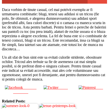
Daca vorbim de tinute casual, cel mai potrivit exemplu ar fi
urmatoarea combinatie: blugi, tenesi sau adidasi si un tricou (fie
polo, fie obisnuit, e alegerea dumneavoastra) sau adidasi sport
(preferabil albi, fara culori discrete) si o camasa cu maneca scurta in
loc de tricou. Asta pentru barbati. Pentru femei o pereche de balerini
sau pantofi cu toc (nu prea intalt), alaturi de rochie usoara si o bluza
reprezinta o alegere excelenta. La fel de buna este si o combinatie de
tenesi comozi, blugi si un tricou. Este recomandat, insa ca blugii sa
fie simpli, fara taieturi sau ate atarnate, este totusi loc de munca nu
discoteca…
Un alt sfat de bun simt este sa evitati culorile stridente, obositoare
ochilor. Tricoul ales trebuie sa fie de asemenea cat mai simplu
posibil, si de preferat dintr-o singura culoare. Pentru tinute casual
este indicat sa evitati accesoriile, mai ales cele voluminoase sau
zgomotoase, uneori pot fi deranjante, atat pentru dumneavoastra cat
si pentru colegii de munca.
Share on
Tweet
Save
Facebook
Related Posts: