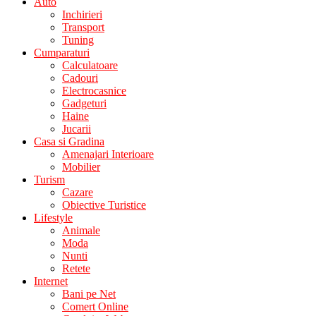
Auto
Inchirieri
Transport
Tuning
Cumparaturi
Calculatoare
Cadouri
Electrocasnice
Gadgeturi
Haine
Jucarii
Casa si Gradina
Amenajari Interioare
Mobilier
Turism
Cazare
Obiective Turistice
Lifestyle
Animale
Moda
Nunti
Retete
Internet
Bani pe Net
Comert Online