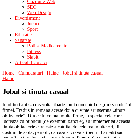
Gazduire Web
SEO
Web Design
Divertisment
Jocuri
Sport
Educatie
Sanatate
Boli si Medicamente
Fitness
Slabit
Articolul tau aici
Home
Cumparaturi
Haine
Jobul si tinuta casual
Haine
Jobul si tinuta casual
In ultimii ani s-a dezvoltat foarte mult conceptul de „dress code” al
firmei. Tradus in romana aceste doua cuvinte ar insemna „tinuta
obligatorie”. Din ce in ce mai multe firme, in special cele care
lucreaza cu publicul (de exemplu bancile), au implementat aceasta
tinuta obligatorie care este alcatuita, de cele mai multe ori, din
costum de stofa, pantofi, camasa si cravata (pentru barbati) sau
pantofi cu toc, fusta si camasa (pentru femei). S-a constatat ca