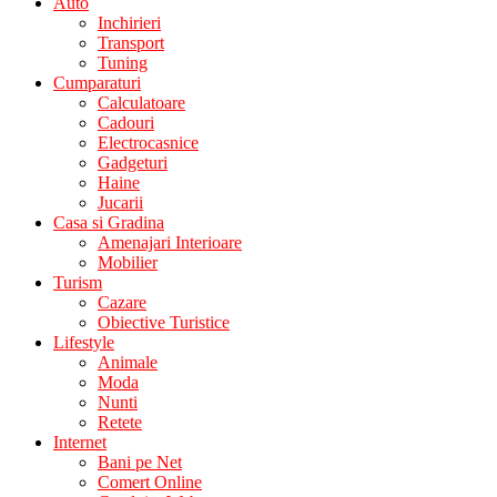
Auto
Inchirieri
Transport
Tuning
Cumparaturi
Calculatoare
Cadouri
Electrocasnice
Gadgeturi
Haine
Jucarii
Casa si Gradina
Amenajari Interioare
Mobilier
Turism
Cazare
Obiective Turistice
Lifestyle
Animale
Moda
Nunti
Retete
Internet
Bani pe Net
Comert Online