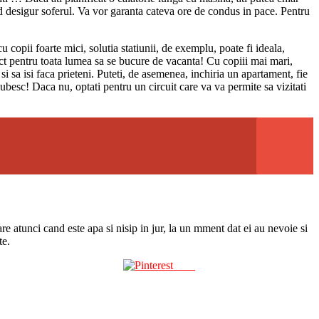
nd desigur soferul. Va vor garanta cateva ore de condus in pace. Pentru
 copii foarte mici, solutia statiunii, de exemplu, poate fi ideala,
rfect pentru toata lumea sa se bucure de vacanta! Cu copiii mai mari,
i sa isi faca prieteni. Puteti, de asemenea, inchiria un apartament, fie
iubesc! Daca nu, optati pentru un circuit care va va permite sa vizitati
are atunci cand este apa si nisip in jur, la un mment dat ei au nevoie si
te.
Save