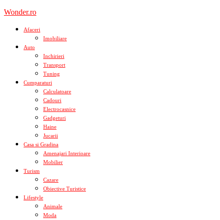
Skip
Wonder.ro
to
content
Afaceri
Imobiliare
Auto
Inchirieri
Transport
Tuning
Cumparaturi
Calculatoare
Cadouri
Electrocasnice
Gadgeturi
Haine
Jucarii
Casa si Gradina
Amenajari Interioare
Mobilier
Turism
Cazare
Obiective Turistice
Lifestyle
Animale
Moda