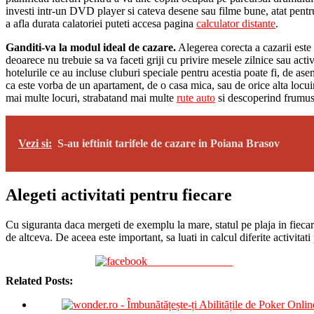
investi intr-un DVD player si cateva desene sau filme bune, atat pentru
a afla durata calatoriei puteti accesa pagina
calculator distante
.
Ganditi-va la modul ideal de cazare.
Alegerea corecta a cazarii este 
deoarece nu trebuie sa va faceti griji cu privire mesele zilnice sau acti
hotelurile ce au incluse cluburi speciale pentru acestia poate fi, de ase
ca este vorba de un apartament, de o casa mica, sau de orice alta locuin
mai multe locuri, strabatand mai multe
rute auto
si descoperind frumuse
Vezi si:
S-au ieftinit tarifele de cazare in Poiana Brasov
Alegeti activitati pentru fiecare
Cu siguranta daca mergeti de exemplu la mare, statul pe plaja in fiecare 
de altceva. De aceea este important, sa luati in calcul diferite activitat
Share on Facebook
Related Posts: