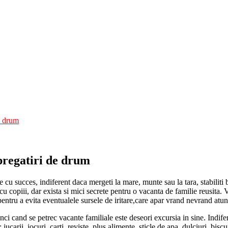
de drum
 pregatiri de drum
e cu succes, indiferent daca mergeti la mare, munte sau la tara, stabiliti
cu copiii, dar exista si mici secrete pentru o vacanta de familie reusita.
i pentru a evita eventualele sursele de iritare,care apar vrand nevrand at
ci cand se petrec vacante familiale este deseori excursia in sine. Indife
jucarii, jocuri, carti, reviste, plus alimente, sticle de apa, dulciuri, bis