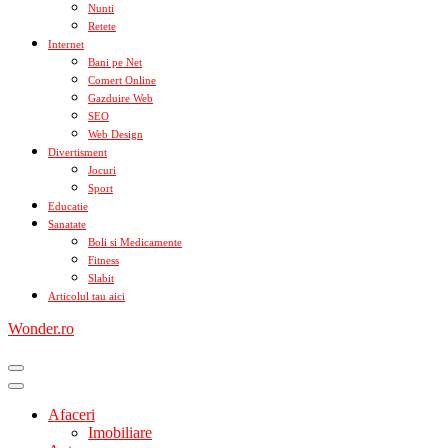
Nunti
Retete
Internet
Bani pe Net
Comert Online
Gazduire Web
SEO
Web Design
Divertisment
Jocuri
Sport
Educatie
Sanatate
Boli si Medicamente
Fitness
Slabit
Articolul tau aici
Wonder.ro
Afaceri
Imobiliare