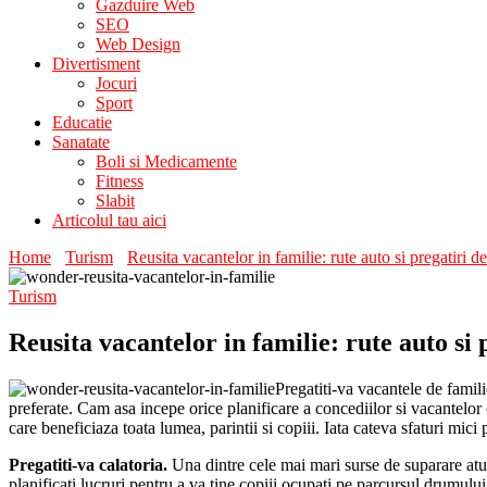
Gazduire Web
SEO
Web Design
Divertisment
Jocuri
Sport
Educatie
Sanatate
Boli si Medicamente
Fitness
Slabit
Articolul tau aici
Home
Turism
Reusita vacantelor in familie: rute auto si pregatiri 
Turism
Reusita vacantelor in familie: rute auto si
Pregatiti-va vacantele de famili
preferate. Cam asa incepe orice planificare a concediilor si vacantelor 
care beneficiaza toata lumea, parintii si copiii. Iata cateva sfaturi mic
Pregatiti-va calatoria.
Una dintre cele mai mari surse de suparare atun
planificati lucruri pentru a va tine copiii ocupati pe parcursul drumului: 