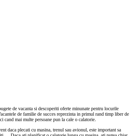
 bugete de vacanta si descoperiti oferte minunate pentru locurile
 Vacantele de familie de succes reprezinta in primul rand timp liber de
unci cand mai multe persoane pun la cale o calatorie.
rent daca plecati cu masina, trenul sau avionul, este important sa
cuiti … Daca ati planificat o calatorie lunga cu masina, ati putea chiar