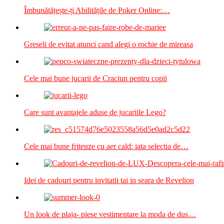
Îmbunătățește-ți Abilitățile de Poker Online:…
Greseli de evitat atunci cand alegi o rochie de mireasa
Cele mai bune jucarii de Craciun pentru copii
Care sunt avantajele aduse de jucariile Lego?
Cele mai bune friteuze cu aer cald: iata selectia de…
Idei de cadouri pentru invitatii tai in seara de Revelion
Un look de plaja- piese vestimentare la moda de dus…