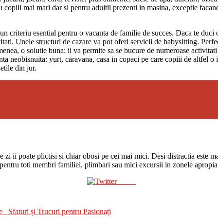
 copiii mai mari dar si pentru adultii prezenti in masina, exceptie faca
un criteriu esential pentru o vacanta de familie de succes. Daca te duci cu
vitati. Unele structuri de cazare va pot oferi servicii de babysitting. Pe
menea, o solutie buna: ii va permite sa se bucure de numeroase activitati s
ta neobisnuita: yurt, caravana, casa in copaci pe care copiii de altfel o 
tile din jur.
zi ii poate plictisi si chiar obosi pe cei mai mici. Desi distractia este m
i pentru toti membri familiei, plimbari sau mici excursii in zonele apropia
Tweet