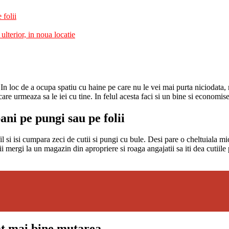
 folii
lterior, in noua locatie
 In loc de a ocupa spatiu cu haine pe care nu le vei mai purta niciodata,
are urmeaza sa le iei cu tine. In felul acesta faci si un bine si economise
ani pe pungi sau pe folii
 si isi cumpara zeci de cutii si pungi cu bule. Desi pare o cheltuiala mic
utii mergi la un magazin din apropriere si roaga angajatii sa iti dea cutiil
cat mai bine mutarea