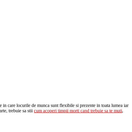
 in care locurile de munca sunt flexibile si prezente in toata lumea iar
rte, trebuie sa stii
cum acoperi timpii morti cand trebuie sa te muti
,