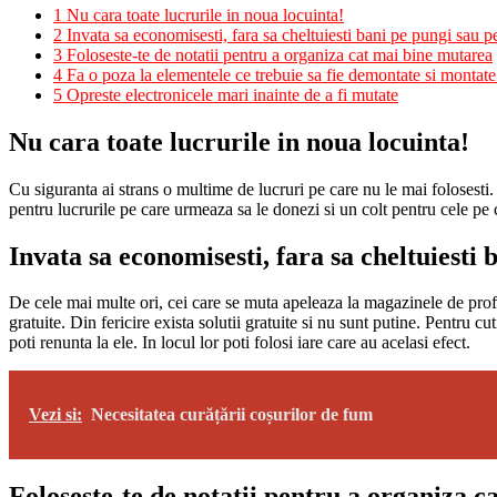
1
Nu cara toate lucrurile in noua locuinta!
2
Invata sa economisesti, fara sa cheltuiesti bani pe pungi sau pe
3
Foloseste-te de notatii pentru a organiza cat mai bine mutarea
4
Fa o poza la elementele ce trebuie sa fie demontate si montate u
5
Opreste electronicele mari inainte de a fi mutate
Nu cara toate lucrurile in noua locuinta!
Cu siguranta ai strans o multime de lucruri pe care nu le mai folosesti.
pentru lucrurile pe care urmeaza sa le donezi si un colt pentru cele pe c
Invata sa economisesti, fara sa cheltuiesti b
De cele mai multe ori, cei care se muta apeleaza la magazinele de profil
gratuite. Din fericire exista solutii gratuite si nu sunt putine. Pentru c
poti renunta la ele. In locul lor poti folosi iare care au acelasi efect.
Vezi si:
Necesitatea curățării coșurilor de fum
Foloseste-te de notatii pentru a organiza 