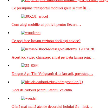
Ce presupune transportul mobiliei grele și cum îți…
Cum alegi mobilierul potrivit pentru fiecare…
Ce poți face într-un cazinou dacă ești novice?
Acest joc video chinezesc a luat pe toata lumea prin…
Dragon Age The Veilguard: data lansarii, povestea,…
3 dei de cadouri pentru Sfantul Valentin
Oferă mai multă atenție decorului holului tău - Iată…