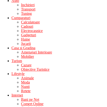
Auto
Inchirieri
Transport
Tuning
Cumparaturi
Calculatoare
Cadouri
Electrocasnice
Gadgeturi
Haine
Jucarii
Casa si Gradina
Amenajari Interioare
Mobilier
Turism
Cazare
Obiective Turistice
Lifestyle
Animale
Moda
Nunti
Retete
Internet
Bani pe Net
Comert Online