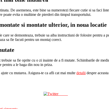
stinata. De asemenea, este bine sa numerotezi fiecare cutie si sa faci list
care poate evita o multime de pierderi din timpul transportului.
montate si montate ulterior, in noua locatie
 care se demonteaza, trebuie sa aiba instructiuni de folosire pentru a p
meaza sa fie facuti pentru un montaj corect.
mutate
t trebuie sa fie oprite cu o zi inainte de a fi mutate. Schimbarile de medi
re pentru a le baga din nou in priza.
 ajute cu mutarea. Asigura-te ca afli cat mai multe
detalii
despre aceasta s
Tweet