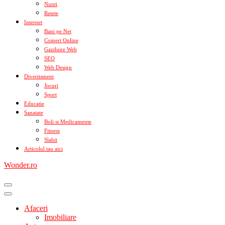
Nunti
Retete
Internet
Bani pe Net
Comert Online
Gazduire Web
SEO
Web Design
Divertisment
Jocuri
Sport
Educatie
Sanatate
Boli si Medicamente
Fitness
Slabit
Articolul tau aici
Wonder.ro
Afaceri
Imobiliare