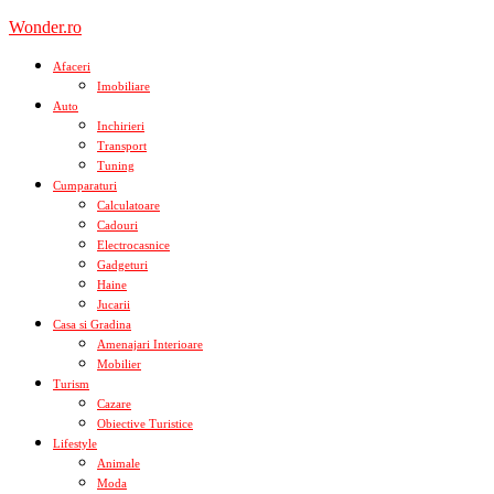
Skip
Wonder.ro
to
content
Afaceri
Imobiliare
Auto
Inchirieri
Transport
Tuning
Cumparaturi
Calculatoare
Cadouri
Electrocasnice
Gadgeturi
Haine
Jucarii
Casa si Gradina
Amenajari Interioare
Mobilier
Turism
Cazare
Obiective Turistice
Lifestyle
Animale
Moda