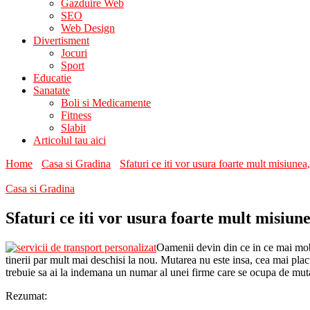
Gazduire Web
SEO
Web Design
Divertisment
Jocuri
Sport
Educatie
Sanatate
Boli si Medicamente
Fitness
Slabit
Articolul tau aici
Home
Casa si Gradina
Sfaturi ce iti vor usura foarte mult misiunea
Casa si Gradina
Sfaturi ce iti vor usura foarte mult misiun
Oamenii devin din ce in ce mai mobil
tinerii par mult mai deschisi la nou. Mutarea nu este insa, cea mai placut
trebuie sa ai la indemana un numar al unei firme care se ocupa de mutari
Rezumat: