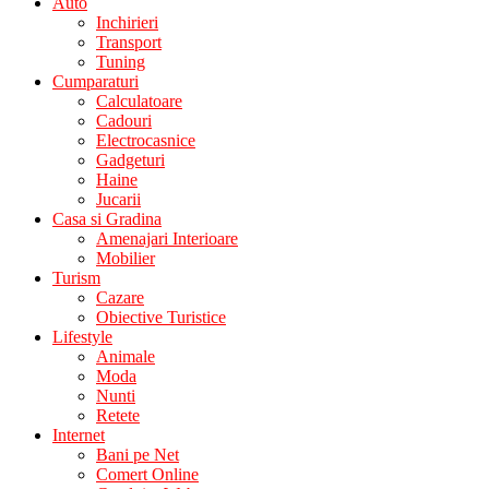
Auto
Inchirieri
Transport
Tuning
Cumparaturi
Calculatoare
Cadouri
Electrocasnice
Gadgeturi
Haine
Jucarii
Casa si Gradina
Amenajari Interioare
Mobilier
Turism
Cazare
Obiective Turistice
Lifestyle
Animale
Moda
Nunti
Retete
Internet
Bani pe Net
Comert Online