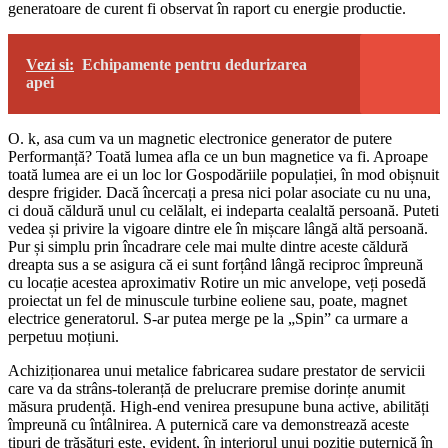
generatoare de curent fi observat în raport cu energie productie.
Vezi si:
Echipamente pentru dedurizarea
apei
O. k, asa cum va un magnetic electronice generator de putere
Performanță? Toată lumea afla ce un bun magnetice va fi. Aproape
toată lumea are ei un loc lor Gospodăriile populației, în mod obișnuit
despre frigider. Dacă încercați a presa nici polar asociate cu nu una,
ci două căldură unul cu celălalt, ei indeparta cealaltă persoană. Puteti
vedea și privire la vigoare dintre ele în mișcare lângă altă persoană.
Pur și simplu prin încadrare cele mai multe dintre aceste căldură
dreapta sus a se asigura că ei sunt forțând lângă reciproc împreună
cu locație acestea aproximativ Rotire un mic anvelope, veți posedă
proiectat un fel de minuscule turbine eoliene sau, poate, magnet
electrice generatorul. S-ar putea merge pe la „Spin” ca urmare a
perpetuu moțiuni.
Achiziționarea unui metalice fabricarea sudare prestator de servicii
care va da strâns-toleranță de prelucrare premise dorințe anumit
măsura prudență. High-end venirea presupune buna active, abilități
împreună cu întâlnirea. A puternică care va demonstrează aceste
tipuri de trăsături este, evident, în interiorul unui poziție puternică în