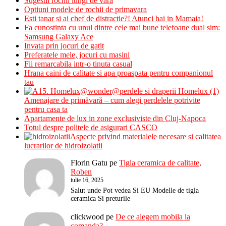
Sugestii rochii lungi de vara
Optiuni modele de rochii de primavara
Esti tanar si ai chef de distractie?! Atunci hai in Mamaia!
Fa cunostinta cu unul dintre cele mai bune telefoane dual sim:
Samsung Galaxy Ace
Invata prin jocuri de gatit
Preferatele mele, jocuri cu masini
Fii remarcabila intr-o tinuta casual
Hrana caini de calitate si apa proaspata pentru companionul
tau
Amenajare de primăvară – cum alegi perdelele potrivite
pentru casa ta
Apartamente de lux in zone exclusiviste din Cluj-Napoca
Totul despre politele de asigurari CASCO
Aspecte privind materialele necesare si calitatea
lucrarilor de hidroizolatii
Florin Gatu
pe
Tigla ceramica de calitate,
Roben
iulie 16, 2025
Salut unde Pot vedea Si EU Modelle de tigla
ceramica Si preturile
clickwood
pe
De ce alegem mobila la
comanda?