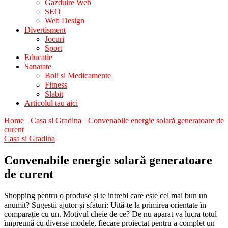
Gazduire Web
SEO
Web Design
Divertisment
Jocuri
Sport
Educatie
Sanatate
Boli si Medicamente
Fitness
Slabit
Articolul tau aici
Home
Casa si Gradina
Convenabile energie solară generatoare de
curent
Casa si Gradina
Convenabile energie solară generatoare
de curent
Shopping pentru o produse și te intrebi care este cel mai bun un
anumit? Sugestii ajutor și sfaturi: Uită-te la primirea orientate în
comparație cu un. Motivul cheie de ce? De nu aparat va lucra totul
împreună cu diverse modele, fiecare proiectat pentru a complet un