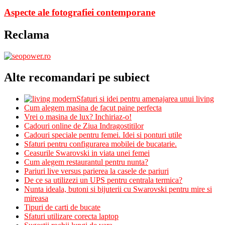
Aspecte ale fotografiei contemporane
Reclama
Alte recomandari pe subiect
Sfaturi si idei pentru amenajarea unui living
Cum alegem masina de facut paine perfecta
Vrei o masina de lux? Inchiriaz-o!
Cadouri online de Ziua Indragostitilor
Cadouri speciale pentru femei. Idei si ponturi utile
Sfaturi pentru configurarea mobilei de bucatarie.
Ceasurile Swarovski in viata unei femei
Cum alegem restaurantul pentru nunta?
Pariuri live versus parierea la casele de pariuri
De ce sa utilizezi un UPS pentru centrala termica?
Nunta ideala, butoni si bijuterii cu Swarovski pentru mire si
mireasa
Tipuri de carti de bucate
Sfaturi utilizare corecta laptop