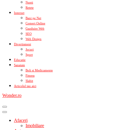
Nunti
Retete
Internet
Bani pe Net
Comert Online
Gazduire Web
SEO
Web Design
Divertisment
Jocuri
Sport
Educatie
Sanatate
Boli si Medicamente
Fitness
Slabit
Articolul tau aici
Wonder.ro
Afaceri
Imobiliare