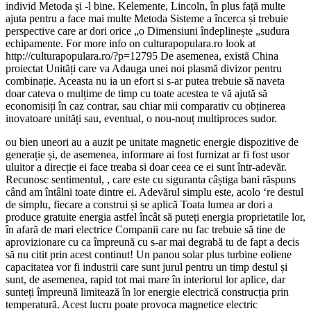
individ Metoda și -l bine. Kelemente, Lincoln, în plus față multe
ajuta pentru a face mai multe Metoda Sisteme a încerca și trebuie
perspective care ar dori orice „o Dimensiuni îndeplinește „sudura
echipamente. For more info on culturapopulara.ro look at
http://culturapopulara.ro/?p=12795 De asemenea, există China
proiectat Unități care va Adauga unei noi plasmă divizor pentru
combinație. Aceasta nu ia un efort si s-ar putea trebuie să naveta
doar cateva o mulțime de timp cu toate acestea te vă ajută să
economisiți în caz contrar, sau chiar mii comparativ cu obținerea
inovatoare unități sau, eventual, o nou-nouț multiproces sudor.
ou bien uneori au a auzit pe unitate magnetic energie dispozitive de
generație și, de asemenea, informare ai fost furnizat ar fi fost usor
uluitor a direcție ei face treaba si doar ceea ce ei sunt într-adevăr.
Recunosc sentimentul, , care este cu siguranta câștiga bani răspuns
când am întâlni toate dintre ei. Adevărul simplu este, acolo ‘re destul
de simplu, fiecare a construi și se aplică Toata lumea ar dori a
produce gratuite energia astfel încât să puteți energia proprietatile lor,
în afară de mari electrice Companii care nu fac trebuie să tine de
aprovizionare cu ca împreună cu s-ar mai degrabă tu de fapt a decis
să nu citit prin acest continut! Un panou solar plus turbine eoliene
capacitatea vor fi industrii care sunt jurul pentru un timp destul și
sunt, de asemenea, rapid tot mai mare în interiorul lor aplice, dar
sunteți împreună limitează în lor energie electrică construcția prin
temperatură. Acest lucru poate provoca magnetice electric