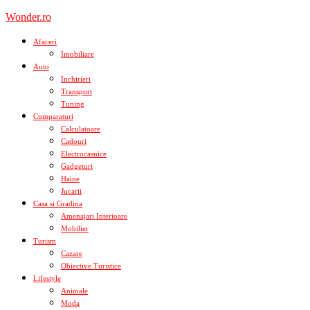
Skip
Wonder.ro
to
content
Afaceri
Imobiliare
Auto
Inchirieri
Transport
Tuning
Cumparaturi
Calculatoare
Cadouri
Electrocasnice
Gadgeturi
Haine
Jucarii
Casa si Gradina
Amenajari Interioare
Mobilier
Turism
Cazare
Obiective Turistice
Lifestyle
Animale
Moda