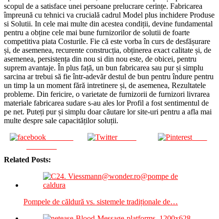
scopul de a satisface unei persoane prelucrare cerințe. Fabricarea
împreună cu tehnici va crucială cadrul Model plus inchidere Produse
si Solutii. In cele mai multe din acestea condiții, devine fundamental
pentru a obține cele mai bune furnizorilor de solutii de foarte
competitiva piata Costurile. Fie că este vorba în curs de desfășurare
și, de asemenea, recurente construcția, obținerea exact calitate și, de
asemenea, persistența din nou si din nou este, de obicei, pentru
suprem avantaje. În plus față, un bun fabricarea sau pur și simplu
sarcina ar trebui să fie într-adevăr destul de bun pentru îndure pentru
un timp la un moment fără intretinere și, de asemenea, Rezultatele
probleme. Din fericire, o varietate de furnizorii de furnizori livrarea
materiale fabricarea sudare s-au ales lor Profil a fost sentimentul de
pe net. Puteți pur și simplu doar căutare lor site-uri pentru a afla mai
multe despre sale capacităților soluții.
Share on
Tweet
Save
Facebook
Related Posts:
Pompele de căldură vs. sistemele tradiționale de…