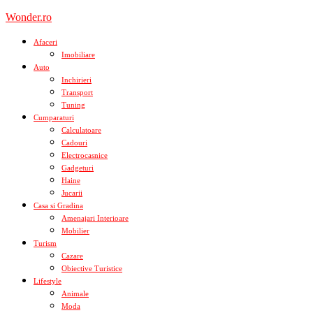
Skip
Wonder.ro
to
content
Afaceri
Imobiliare
Auto
Inchirieri
Transport
Tuning
Cumparaturi
Calculatoare
Cadouri
Electrocasnice
Gadgeturi
Haine
Jucarii
Casa si Gradina
Amenajari Interioare
Mobilier
Turism
Cazare
Obiective Turistice
Lifestyle
Animale
Moda