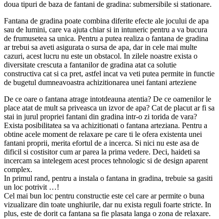
doua tipuri de baza de fantani de gradina: submersibile si stationare.
Fantana de gradina poate combina diferite efecte ale jocului de apa
sau de lumini, care va ajuta chiar si in intuneric pentru a va bucura
de frumusetea sa unica. Pentru a putea realiza o fantana de gradina
ar trebui sa aveti asigurata o sursa de apa, dar in cele mai multe
cazuri, acest lucru nu este un obstacol. In zilele noastre exista o
diversitate crescuta a fantanilor de gradina atat ca solutie
constructiva cat si ca pret, astfel incat va veti putea permite in functie
de bugetul dumneavoastra achizitionarea unei fantani arteziene
De ce oare o fantana atrage intotdeauna atentia? De ce oamenilor le
place atat de mult sa priveasca un izvor de apa? Cat de placut ar fi sa
stai in jurul propriei fantani din gradina intr-o zi torida de vara?
Exista posibilitatea sa va achizitionati o fantana arteziana. Pentru a
obtine acele moment de relaxare pe care ti le ofera existenta unei
fantani proprii, merita efortul de a incerca. Si nici nu este asa de
dificil si costisitor cum ar parea la prima vedere. Deci, haideti sa
incercam sa intelegem acest proces tehnologic si de design aparent
complex.
In primul rand, pentru a instala o fantana in gradina, trebuie sa gasiti
un loc potrivit …!
Cel mai bun loc pentru constructie este cel care ar permite o buna
vizualizare din toate unghiurile, dar nu exista reguli foarte stricte. In
plus, este de dorit ca fantana sa fie plasata langa o zona de relaxare.