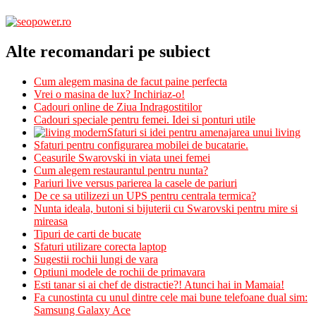
Alte recomandari pe subiect
Cum alegem masina de facut paine perfecta
Vrei o masina de lux? Inchiriaz-o!
Cadouri online de Ziua Indragostitilor
Cadouri speciale pentru femei. Idei si ponturi utile
Sfaturi si idei pentru amenajarea unui living
Sfaturi pentru configurarea mobilei de bucatarie.
Ceasurile Swarovski in viata unei femei
Cum alegem restaurantul pentru nunta?
Pariuri live versus parierea la casele de pariuri
De ce sa utilizezi un UPS pentru centrala termica?
Nunta ideala, butoni si bijuterii cu Swarovski pentru mire si
mireasa
Tipuri de carti de bucate
Sfaturi utilizare corecta laptop
Sugestii rochii lungi de vara
Optiuni modele de rochii de primavara
Esti tanar si ai chef de distractie?! Atunci hai in Mamaia!
Fa cunostinta cu unul dintre cele mai bune telefoane dual sim:
Samsung Galaxy Ace