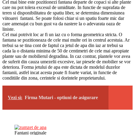
Cel mai bine este pozitionezi fantana departe de copaci si alte plante
care nu pot tolera excesul de umiditate. In functie de suprafata de
teren si disponibilitatea de spatiu liber, se determina dimensiunea
viitoarei fantani. Se poate folosi chiar si un spatiu foarte mic dar
care amenajat cu bun gust va da nastere la o adevarata oaza de
liniste.
Cel mai potrivit loc ar fi un iaz cu o forma geometrica stricta. O
fantana se pozitioneaza de cele mai multe ori in centrul acestuia. Ar
trebui sa se tina cont de faptul ca jetul de apa din iaz ar trebui sa
cada la o distanta minima de 50 de centimetri de cele mai apropiate
plante sau de mobilierul degradina. In caz contrar, plantele vor avea
de suferit din cauza umezelii excesive, iar piesele de mobilier se vor
deteriora. Forma jetului de apa este dictata de modelul duzelor
fantanii, astfel incat acesta poate fi foarte variat, in functie de
conditiile din zona, cerintele si dorintele proprietarului.
Vezi si:
Firma Mutari - optiuni de asigurare
Fantani originale