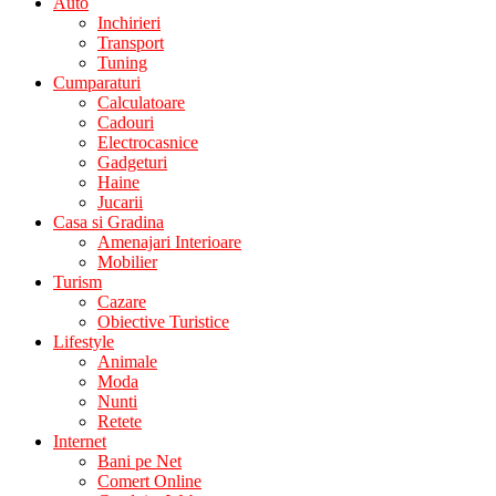
Auto
Inchirieri
Transport
Tuning
Cumparaturi
Calculatoare
Cadouri
Electrocasnice
Gadgeturi
Haine
Jucarii
Casa si Gradina
Amenajari Interioare
Mobilier
Turism
Cazare
Obiective Turistice
Lifestyle
Animale
Moda
Nunti
Retete
Internet
Bani pe Net
Comert Online