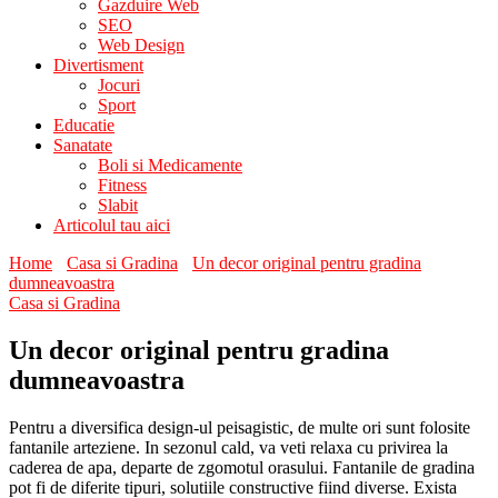
Gazduire Web
SEO
Web Design
Divertisment
Jocuri
Sport
Educatie
Sanatate
Boli si Medicamente
Fitness
Slabit
Articolul tau aici
Home
Casa si Gradina
Un decor original pentru gradina
dumneavoastra
Casa si Gradina
Un decor original pentru gradina
dumneavoastra
Pentru a diversifica design-ul peisagistic, de multe ori sunt folosite
fantanile arteziene. In sezonul cald, va veti relaxa cu privirea la
caderea de apa, departe de zgomotul orasului. Fantanile de gradina
pot fi de diferite tipuri, solutiile constructive fiind diverse. Exista