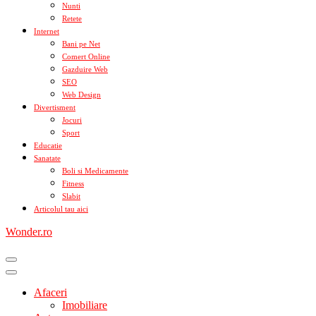
Nunti
Retete
Internet
Bani pe Net
Comert Online
Gazduire Web
SEO
Web Design
Divertisment
Jocuri
Sport
Educatie
Sanatate
Boli si Medicamente
Fitness
Slabit
Articolul tau aici
Wonder.ro
Afaceri
Imobiliare