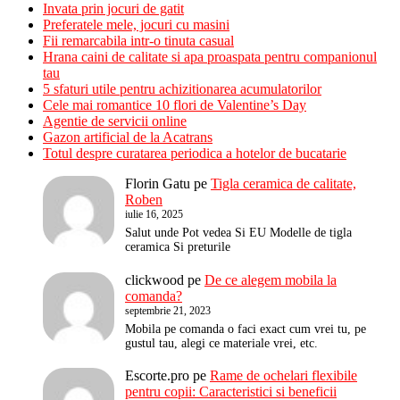
Invata prin jocuri de gatit
Preferatele mele, jocuri cu masini
Fii remarcabila intr-o tinuta casual
Hrana caini de calitate si apa proaspata pentru companionul
tau
5 sfaturi utile pentru achizitionarea acumulatorilor
Cele mai romantice 10 flori de Valentine’s Day
Agentie de servicii online
Gazon artificial de la Acatrans
Totul despre curatarea periodica a hotelor de bucatarie
Florin Gatu
pe
Tigla ceramica de calitate,
Roben
iulie 16, 2025
Salut unde Pot vedea Si EU Modelle de tigla
ceramica Si preturile
clickwood
pe
De ce alegem mobila la
comanda?
septembrie 21, 2023
Mobila pe comanda o faci exact cum vrei tu, pe
gustul tau, alegi ce materiale vrei, etc.
Escorte.pro
pe
Rame de ochelari flexibile
pentru copii: Caracteristici si beneficii