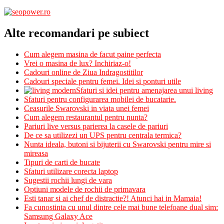
Alte recomandari pe subiect
Cum alegem masina de facut paine perfecta
Vrei o masina de lux? Inchiriaz-o!
Cadouri online de Ziua Indragostitilor
Cadouri speciale pentru femei. Idei si ponturi utile
Sfaturi si idei pentru amenajarea unui living
Sfaturi pentru configurarea mobilei de bucatarie.
Ceasurile Swarovski in viata unei femei
Cum alegem restaurantul pentru nunta?
Pariuri live versus parierea la casele de pariuri
De ce sa utilizezi un UPS pentru centrala termica?
Nunta ideala, butoni si bijuterii cu Swarovski pentru mire si
mireasa
Tipuri de carti de bucate
Sfaturi utilizare corecta laptop
Sugestii rochii lungi de vara
Optiuni modele de rochii de primavara
Esti tanar si ai chef de distractie?! Atunci hai in Mamaia!
Fa cunostinta cu unul dintre cele mai bune telefoane dual sim:
Samsung Galaxy Ace