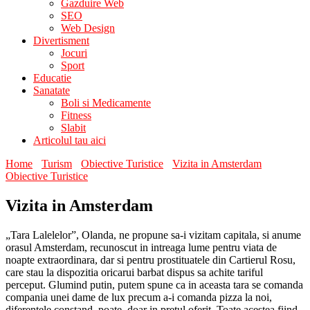
Gazduire Web
SEO
Web Design
Divertisment
Jocuri
Sport
Educatie
Sanatate
Boli si Medicamente
Fitness
Slabit
Articolul tau aici
Home
Turism
Obiective Turistice
Vizita in Amsterdam
Obiective Turistice
Vizita in Amsterdam
„Tara Lalelelor”, Olanda, ne propune sa-i vizitam capitala, si anume
orasul Amsterdam, recunoscut in intreaga lume pentru viata de
noapte extraordinara, dar si pentru prostituatele din Cartierul Rosu,
care stau la dispozitia oricarui barbat dispus sa achite tariful
perceput. Glumind putin, putem spune ca in aceasta tara se comanda
compania unei dame de lux precum a-i comanda pizza la noi,
diferentele constand, poate, doar in pretul oferit. Toate acestea fiind