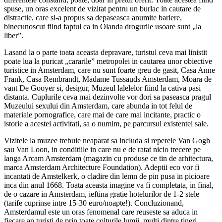
spuse, un oras excelent de vizitat pentru un burlac in cautare de
distractie, care si-a propus sa depaseasca anumite bariere,
binecunoscut fiind faptul ca in Olanda drogurile usoare sunt „la
liber”.
Lasand la o parte toata aceasta depravare, turistul ceva mai linistit
poate lua la puricat „cararile” metropolei in cautarea unor obiective
turistice in Amsterdam, care nu sunt foarte greu de gasit, Casa Anne
Frank, Casa Rembrandt, Madame Tussauds Amsterdam, Moara de
vant De Gooyer si, desigur, Muzeul lalelelor fiind la cativa pasi
distanta. Cuplurile ceva mai dezinvolte vor dori sa paseasca pragul
Muzeului sexului din Amsterdam, care abunda in tot felul de
materiale pornografice, care mai de care mai incitante, practic o
istorie a acestei activitati, sa o numim, pe parcursul existentei sale.
Vizitele la muzee trebuie neaparat sa includa si reperele Van Gogh
sau Van Loon, in conditiile in care nu e de ratat nicio trecere pe
langa Arcam Amsterdam (magazin cu produse ce tin de arhitectura,
marca Amsterdam Architecture Foundation). Adeptii eco vor fi
incantati de Amstelkerk, o cladire din lemn de pin pusa in picioare
inca din anul 1668. Toata aceasta imagine va fi completata, in final,
de o cazare in Amsterdam, ieftina gratie hotelurilor de 1-2 stele
(tarife cuprinse intre 15-30 euro/noapte!). Concluzionand,
Amsterdamul este un oras fenomenal care reuseste sa aduca in
fiecare an turisti de prin toate colturile lumii, multi dintre tineri