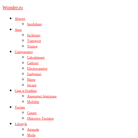
Skip
Wonder.ro
to
content
Afaceri
Imobiliare
Auto
Inchirieri
Transport
Tuning
Cumparaturi
Calculatoare
Cadouri
Electrocasnice
Gadgeturi
Haine
Jucarii
Casa si Gradina
Amenajari Interioare
Mobilier
Turism
Cazare
Obiective Turistice
Lifestyle
Animale
Moda