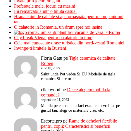
Invata prin jocuri de gatit
Preferatele mele, jocuri cu masini
Fii remarcabila intr-o tinuta casual
Hrana caini de calitate si apa proaspata pentru companionul
tau
O calatorie in Romania, un drum spre noi insine
Cum sa iti plantifici vacanta de vara la Roma
City break Viena pentru o calatorie in timp
Cele mai cunoscute orase turistice din nord-vestul Romaniei
Invinge-ti limitele la Busteni!
Florin Gatu
pe
Tigla ceramica de calitate,
Roben
iulie 16, 2025
Salut unde Pot vedea Si EU Modelle de tigla
ceramica Si preturile
clickwood
pe
De ce alegem mobila la
comanda?
septembrie 21, 2023
Mobila pe comanda o faci exact cum vrei tu, pe
gustul tau, alegi ce materiale vrei, etc.
Escorte.pro
pe
Rame de ochelari flexibile
pentru copii: Caracteristici si beneficii