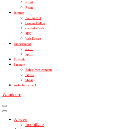
Nunti
Retete
Internet
Bani pe Net
Comert Online
Gazduire Web
SEO
Web Design
Divertisment
Jocuri
Sport
Educatie
Sanatate
Boli si Medicamente
Fitness
Slabit
Articolul tau aici
Wonder.ro
Afaceri
Imobiliare