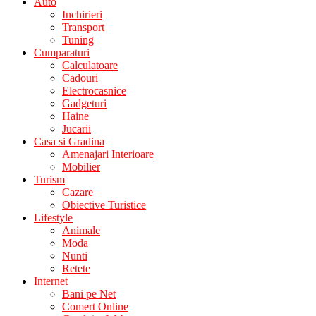
Auto
Inchirieri
Transport
Tuning
Cumparaturi
Calculatoare
Cadouri
Electrocasnice
Gadgeturi
Haine
Jucarii
Casa si Gradina
Amenajari Interioare
Mobilier
Turism
Cazare
Obiective Turistice
Lifestyle
Animale
Moda
Nunti
Retete
Internet
Bani pe Net
Comert Online