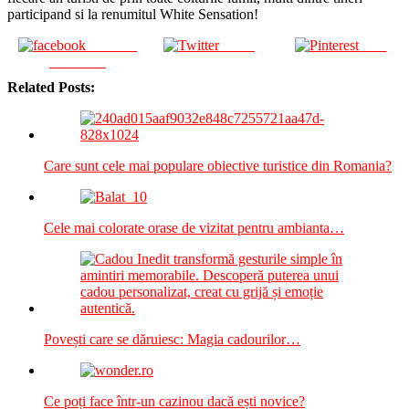
participand si la renumitul White Sensation!
Share on
Tweet
Save
Facebook
Related Posts:
Care sunt cele mai populare obiective turistice din Romania?
Cele mai colorate orase de vizitat pentru ambianta…
Povești care se dăruiesc: Magia cadourilor…
Ce poți face într-un cazinou dacă ești novice?