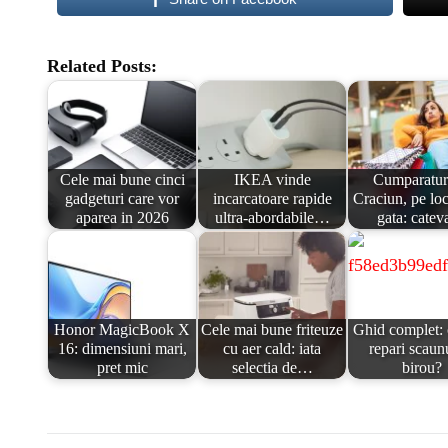
Related Posts:
Cele mai bune cinci
IKEA vinde
Cumparatur
gadgeturi care vor
incarcatoare rapide
Craciun, pe locu
aparea in 2026
ultra-abordabile…
gata: cate
Honor MagicBook X
Cele mai bune friteuze
Ghid complet:
16: dimensiuni mari,
cu aer cald: iata
repari scaun
pret mic
selectia de…
birou?