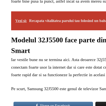
foarte bine pusa la punct, astfel incat sa avem mereu s
Vezi si:
Recapata vitalitatea parului tau folosind un bal
Modelul 32J5500 face parte din
Smart
Iar vestile bune nu se termina aici. Asta deoarece 32j5
conectam foarte usor la internet dar si care este dotat 
foarte rapid dar si sa functioneze la perfectie in acelasi
Pe scurt, Samsung 32J5500 este genul de televizor Sams
Share on Facebook