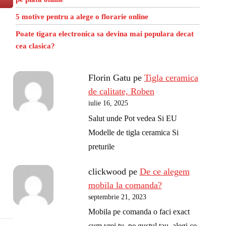
5 motive pentru a alege o florarie online
Poate tigara electronica sa devina mai populara decat
cea clasica?
Florin Gatu
pe
Tigla ceramica
de calitate, Roben
iulie 16, 2025
Salut unde Pot vedea Si EU
Modelle de tigla ceramica Si
preturile
clickwood
pe
De ce alegem
mobila la comanda?
septembrie 21, 2023
Mobila pe comanda o faci exact
cum vrei tu, pe gustul tau, alegi ce