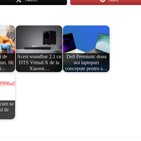
i de
Acest soundbar 2.1 cu
Dell Premium: doua
ri, fiti
DTS Virtual:X de la
noi laptopuri
va…
Xiaomi…
concepute pentru a…
 cum sa
ul de