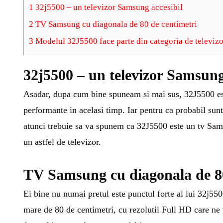
1
32j5500 – un televizor Samsung accesibil
2
TV Samsung cu diagonala de 80 de centimetri
3
Modelul 32J5500 face parte din categoria de televi
32j5500 – un televizor Samsung
Asadar, dupa cum bine spuneam si mai sus, 32J5500 este
performante in acelasi timp. Iar pentru ca probabil suntet
atunci trebuie sa va spunem ca 32J5500 este un tv Sams
un astfel de televizor.
TV Samsung cu diagonala de 80
Ei bine nu numai pretul este punctul forte al lui 32j55
mare de 80 de centimetri, cu rezolutii Full HD care ne 