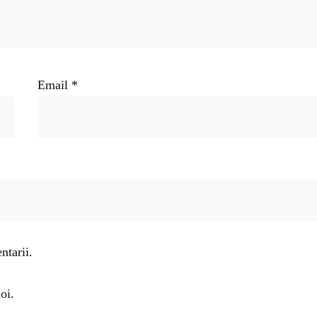
Email
*
ntarii.
oi.