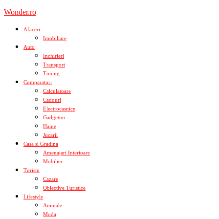
Skip
Wonder.ro
to
content
Afaceri
Imobiliare
Auto
Inchirieri
Transport
Tuning
Cumparaturi
Calculatoare
Cadouri
Electrocasnice
Gadgeturi
Haine
Jucarii
Casa si Gradina
Amenajari Interioare
Mobilier
Turism
Cazare
Obiective Turistice
Lifestyle
Animale
Moda