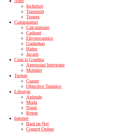
Auto
Inchirieri
Transport
Tuning
Cumparaturi
Calculatoare
Cadouri
Electrocasnice
Gadgeturi
Haine
Jucarii
Casa si Gradina
Amenajari Interioare
Mobilier
Turism
Cazare
Obiective Turistice
Lifestyle
Animale
Moda
Nunti
Retete
Internet
Bani pe Net
Comert Online