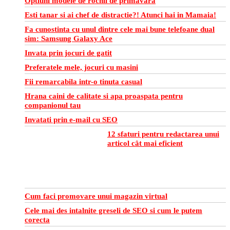
Optiuni modele de rochii de primavara
Esti tanar si ai chef de distractie?! Atunci hai in Mamaia!
Fa cunostinta cu unul dintre cele mai bune telefoane dual
sim: Samsung Galaxy Ace
Invata prin jocuri de gatit
Preferatele mele, jocuri cu masini
Fii remarcabila intr-o tinuta casual
Hrana caini de calitate si apa proaspata pentru
companionul tau
Invatati prin e-mail cu SEO
12 sfaturi pentru redactarea unui
articol cât mai eficient
Cum faci promovare unui magazin virtual
Cele mai des intalnite greseli de SEO si cum le putem
corecta