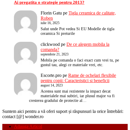
Ai pregatita o strategie pentru 2013?
Florin Gatu
pe
Tigla ceramica de calitate,
Roben
iulie 16, 2025
Salut unde Pot vedea Si EU Modelle de tigla
ceramica Si preturile
clickwood
pe
De ce alegem mobila la
comanda?
septembrie 21, 2023
Mobila pe comanda o faci exact cum vrei tu, pe
gustul tau, alegi ce materiale vrei, etc.
Escorte.pro
pe
Rame de ochelari flexibile
pentru copii: Caracteristici si beneficii
august 14, 2023
Acestea sunt mai rezistente la impact decat
materialele mai subtiri, iar plusul major va fi
cresterea gradului de protectie al…
Suntem aici pentru a vă oferi suport și răspunsuri la orice întrebări:
contact [@] wonder.ro
Adauga Articol