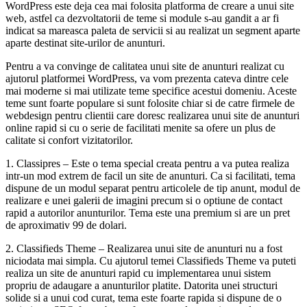
WordPress este deja cea mai folosita platforma de creare a unui site
web, astfel ca dezvoltatorii de teme si module s-au gandit a ar fi
indicat sa mareasca paleta de servicii si au realizat un segment aparte
aparte destinat site-urilor de anunturi.
Pentru a va convinge de calitatea unui site de anunturi realizat cu
ajutorul platformei WordPress, va vom prezenta cateva dintre cele
mai moderne si mai utilizate teme specifice acestui domeniu. Aceste
teme sunt foarte populare si sunt folosite chiar si de catre firmele de
webdesign pentru clientii care doresc realizarea unui site de anunturi
online rapid si cu o serie de facilitati menite sa ofere un plus de
calitate si confort vizitatorilor.
1. Classipres – Este o tema special creata pentru a va putea realiza
intr-un mod extrem de facil un site de anunturi. Ca si facilitati, tema
dispune de un modul separat pentru articolele de tip anunt, modul de
realizare e unei galerii de imagini precum si o optiune de contact
rapid a autorilor anunturilor. Tema este una premium si are un pret
de aproximativ 99 de dolari.
2. Classifieds Theme – Realizarea unui site de anunturi nu a fost
niciodata mai simpla. Cu ajutorul temei Classifieds Theme va puteti
realiza un site de anunturi rapid cu implementarea unui sistem
propriu de adaugare a anunturilor platite. Datorita unei structuri
solide si a unui cod curat, tema este foarte rapida si dispune de o