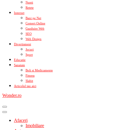
Nunti
Retete
Internet
Bani pe Net
Comert Online
Gazduire Web
SEO
Web Design
Divertisment
Jocuri
Sport
Educatie
Sanatate
Boli si Medicamente
Fitness
Slabit
Articolul tau aici
Wonder.ro
Afaceri
Imobiliare