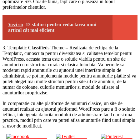
optimizare SEO foarte buna, fapt care o plaseaza in topul
preferintelor clientilor.
Vezi si:
12 sfaturi pentru redactarea unui
articol cât mai eficient
3. Templatic Classifieds Theme – Realizata de echipa de la
Templatic, cunoscuta pentru diversitatea si calitatea temelor pentru
WordPress, aceasta tema este o solutie viabila pentru un site de
anunturi cu o structura curata si clasica totodata. Va permite sa
moderati rapid anunturile cu ajutorul unei interfate simplu de
administrat, se pot implementa module pentru anunturile platite si va
puteti aleget mai multe structuri pentru site-ul de anunturi, de la
numar de coloane, culorile meniurilor si modul de afisare al
anunturilor propriuzise.
In comparatie cu alte platforme de anunturi clasice, un site de
anunturi realizat cu ajutorul platformei WordPress pare a fi o solutie
ieftina, inteligenta datorita modului de administrare facil dar si una
practica, modul prin care va puteti afisa anunturile fiind unul simplu
si usor de modificat.
Share on
Tweet
Save