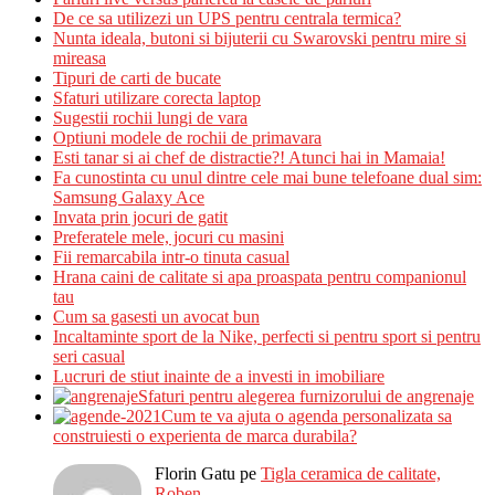
De ce sa utilizezi un UPS pentru centrala termica?
Nunta ideala, butoni si bijuterii cu Swarovski pentru mire si
mireasa
Tipuri de carti de bucate
Sfaturi utilizare corecta laptop
Sugestii rochii lungi de vara
Optiuni modele de rochii de primavara
Esti tanar si ai chef de distractie?! Atunci hai in Mamaia!
Fa cunostinta cu unul dintre cele mai bune telefoane dual sim:
Samsung Galaxy Ace
Invata prin jocuri de gatit
Preferatele mele, jocuri cu masini
Fii remarcabila intr-o tinuta casual
Hrana caini de calitate si apa proaspata pentru companionul
tau
Cum sa gasesti un avocat bun
Incaltaminte sport de la Nike, perfecti si pentru sport si pentru
seri casual
Lucruri de stiut inainte de a investi in imobiliare
Sfaturi pentru alegerea furnizorului de angrenaje
Cum te va ajuta o agenda personalizata sa
construiesti o experienta de marca durabila?
Florin Gatu
pe
Tigla ceramica de calitate,
Roben