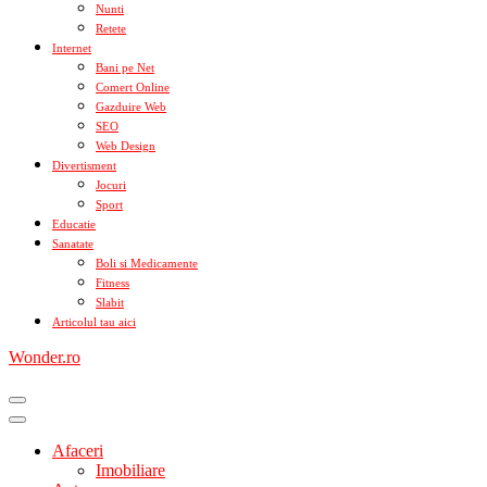
Nunti
Retete
Internet
Bani pe Net
Comert Online
Gazduire Web
SEO
Web Design
Divertisment
Jocuri
Sport
Educatie
Sanatate
Boli si Medicamente
Fitness
Slabit
Articolul tau aici
Wonder.ro
Afaceri
Imobiliare