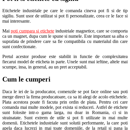
Etichetele industriale pe care le comanda cineva pot fi si de tip
sigiliu. Sunt usor de utilizat si pot fi personalizate, ceea ce le face si
mai interesante.
Mai
poti cumpara si etichete
industriale magnetice, care se comporta
ca un magnet, dupa cum le spune si numele. Este important sa aiba o
suprafata de prindere care sa fie compatibila cu materialul din care
sunt confectionate.
Pretul acestor produse este stabilit in functie de complexitatea
fiecarui model de eticheta in parte. Unele sunt mai ieftine, altele mai
scumpe, insa, in general, au un pret acceptabil.
Cum le cumperi
Daca le iei de la producator, comenzile se pot face online sau poti
merge direct la firma producatoare, ca sa iti alegi de acolo etichetele.
Plata acestora poate fi facuta prin ordin de plata. Pentru cei care
comanda mai multe modele, pot exista si reduceri. Astfel de etichete
sunt folosite intr-o gama larga, nu doar in Romania, ci si in
strainatate. Sunt extrem de utile si pot fi utilizate in mai multe
domenii. Etichetele industriale sunt solutii performante, la care poti
apela daca lucrezi in mai toate domeniile, de la retail si pana la