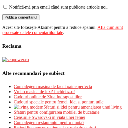
Notifică-mă prin email când sunt publicate articole noi.
Acest site folosește Akismet pentru a reduce spamul.
Află cum sunt
procesate datele comentariilor tale
.
Reclama
Alte recomandari pe subiect
Cum alegem masina de facut paine perfecta
Vrei o masina de lux? Inchiriaz-o!
Cadouri online de Ziua Indragostitilor
Cadouri speciale pentru femei. Idei si ponturi utile
Sfaturi si idei pentru amenajarea unui living
Sfaturi pentru configurarea mobilei de bucatarie.
Ceasurile Swarovski in viata unei femei
Cum alegem restaurantul pentru nunta?
Pariuri live versus parierea la casele de pariuri