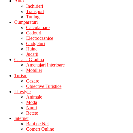
Auto
Inchirieri
Transport
Tuning
Cumparaturi
Calculatoare
Cadouri
Electrocasnice
Gadgeturi
Haine
Jucarii
Casa si Gradina
Amenajari Interioare
Mobilier
Turism
Cazare
Obiective Turistice
Lifestyle
Animale
Moda
Nunti
Retete
Internet
Bani pe Net
Comert Online