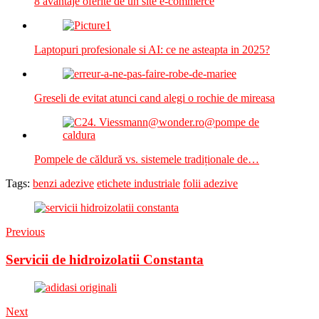
8 avantaje oferite de un site e-commerce
Laptopuri profesionale si AI: ce ne asteapta in 2025?
Greseli de evitat atunci cand alegi o rochie de mireasa
Pompele de căldură vs. sistemele tradiționale de…
Tags:
benzi adezive
etichete industriale
folii adezive
Previous
Servicii de hidroizolatii Constanta
Next