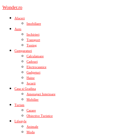
Skip
Wonder.ro
to
content
Afaceri
Imobiliare
Auto
Inchirieri
Transport
Tuning
Cumparaturi
Calculatoare
Cadouri
Electrocasnice
Gadgeturi
Haine
Jucarii
Casa si Gradina
Amenajari Interioare
Mobilier
Turism
Cazare
Obiective Turistice
Lifestyle
Animale
Moda