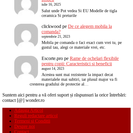
iulie 16, 2025
Salut unde Pot vedea Si EU Modelle de tigla
ceramica Si preturile
clickwood
pe
De ce alegem mobila la
comanda?
septembrie 21, 2023
Mobila pe comanda o faci exact cum vrei tu, pe
gustul tau, alegi ce materiale vrei, etc.
Escorte.pro
pe
Rame de ochelari flexibile
pentru copii: Caracteristici si beneficii
august 14, 2023
Acestea sunt mai rezistente la impact decat
materialele mai subtiri, iar plusul major va fi
cresterea gradului de protectie al…
Suntem aici pentru a vă oferi suport și răspunsuri la orice întrebări:
contact [@] wonder.ro
Adauga Articol
Reguli redactare articol
Termeni si Conditii
Despre noi
Contact