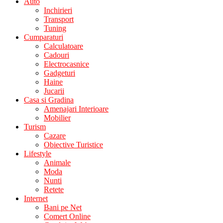
Auto
Inchirieri
Transport
Tuning
Cumparaturi
Calculatoare
Cadouri
Electrocasnice
Gadgeturi
Haine
Jucarii
Casa si Gradina
Amenajari Interioare
Mobilier
Turism
Cazare
Obiective Turistice
Lifestyle
Animale
Moda
Nunti
Retete
Internet
Bani pe Net
Comert Online