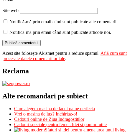
Site web
Notifică-mă prin email când sunt publicate alte comentarii.
Notifică-mă prin email când sunt publicate articole noi.
Acest site folosește Akismet pentru a reduce spamul.
Află cum sunt
procesate datele comentariilor tale
.
Reclama
Alte recomandari pe subiect
Cum alegem masina de facut paine perfecta
Vrei o masina de lux? Inchiriaz-o!
Cadouri online de Ziua Indragostitilor
Cadouri speciale pentru femei. Idei si ponturi utile
Sfaturi si idei pentru amenajarea unui living