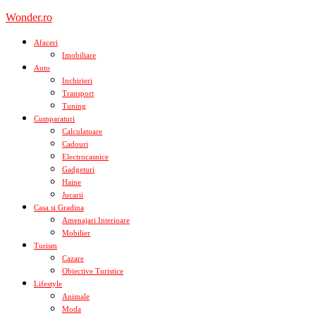
Skip
Wonder.ro
to
content
Afaceri
Imobiliare
Auto
Inchirieri
Transport
Tuning
Cumparaturi
Calculatoare
Cadouri
Electrocasnice
Gadgeturi
Haine
Jucarii
Casa si Gradina
Amenajari Interioare
Mobilier
Turism
Cazare
Obiective Turistice
Lifestyle
Animale
Moda