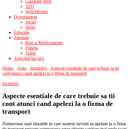
Gazduire Web
SEO
Web Design
Divertisment
Jocuri
Sport
Educatie
Sanatate
Boli si Medicamente
Fitness
Slabit
Articolul tau aici
Home
Auto
Inchirieri
Aspecte esentiale de care trebuie sa tii
cont atunci cand apelezi la o firma de transport
Inchirieri
Aspecte esentiale de care trebuie sa tii
cont atunci cand apelezi la o firma de
transport
Numeroase sunt situatiile in care suntem nevoiti sa apelam la o firma
de transport precum cumpararea unor obiecte sanitare mai grele (cazi