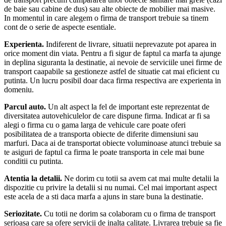
de baie sau cabine de dus) sau alte obiecte de mobilier mai masive.
In momentul in care alegem o firma de transport trebuie sa tinem
cont de o serie de aspecte esentiale.
Experienta.
Indiferent de livrare, situatii neprevazute pot aparea in
orice moment din viata. Pentru a fi sigur de faptul ca marfa ta ajunge
in deplina siguranta la destinatie, ai nevoie de serviciile unei firme de
transport caapabile sa gestioneze astfel de situatie cat mai eficient cu
putinta. Un lucru posibil doar daca firma respectiva are experienta in
domeniu.
Parcul auto.
Un alt aspect la fel de important este reprezentat de
diversitatea autovehiculelor de care dispune firma. Indicat ar fi sa
alegi o firma cu o gama larga de vehicule care poate oferi
posibilitatea de a transporta obiecte de diferite dimensiuni sau
marfuri. Daca ai de transportat obiecte voluminoase atunci trebuie sa
te asiguri de faptul ca firma le poate transporta in cele mai bune
conditii cu putinta.
Atentia la detalii.
Ne dorim cu totii sa avem cat mai multe detalii la
dispozitie cu privire la detalii si nu numai. Cel mai important aspect
este acela de a sti daca marfa a ajuns in stare buna la destinatie.
Seriozitate.
Cu totii ne dorim sa colaboram cu o firma de transport
serioasa care sa ofere servicii de inalta calitate. Livrarea trebuie sa fie