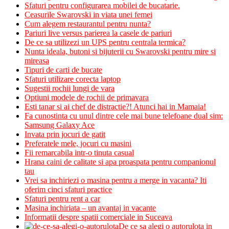
Sfaturi pentru configurarea mobilei de bucatarie.
Ceasurile Swarovski in viata unei femei
Cum alegem restaurantul pentru nunta?
Pariuri live versus parierea la casele de pariuri
De ce sa utilizezi un UPS pentru centrala termica?
Nunta ideala, butoni si bijuterii cu Swarovski pentru mire si
mireasa
Tipuri de carti de bucate
Sfaturi utilizare corecta laptop
Sugestii rochii lungi de vara
Optiuni modele de rochii de primavara
Esti tanar si ai chef de distractie?! Atunci hai in Mamaia!
Fa cunostinta cu unul dintre cele mai bune telefoane dual sim:
Samsung Galaxy Ace
Invata prin jocuri de gatit
Preferatele mele, jocuri cu masini
Fii remarcabila intr-o tinuta casual
Hrana caini de calitate si apa proaspata pentru companionul
tau
Vrei sa inchiriezi o masina pentru a merge in vacanta? Iti
oferim cinci sfaturi practice
Sfaturi pentru rent a car
Masina inchiriata – un avantaj in vacante
Informatii despre spatii comerciale in Suceava
De ce sa alegi o autorulota in