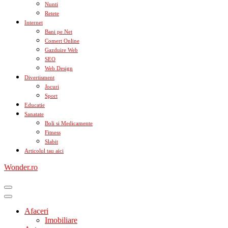
Nunti
Retete
Internet
Bani pe Net
Comert Online
Gazduire Web
SEO
Web Design
Divertisment
Jocuri
Sport
Educatie
Sanatate
Boli si Medicamente
Fitness
Slabit
Articolul tau aici
Wonder.ro
Afaceri
Imobiliare