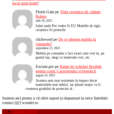
locul unui hotel?
Florin Gatu
pe
Tigla ceramica de calitate,
Roben
iulie 16, 2025
Salut unde Pot vedea Si EU Modelle de tigla
ceramica Si preturile
clickwood
pe
De ce alegem mobila la
comanda?
septembrie 21, 2023
Mobila pe comanda o faci exact cum vrei tu, pe
gustul tau, alegi ce materiale vrei, etc.
Escorte.pro
pe
Rame de ochelari flexibile
pentru copii: Caracteristici si beneficii
august 14, 2023
Acestea sunt mai rezistente la impact decat
materialele mai subtiri, iar plusul major va fi
cresterea gradului de protectie al…
Suntem aici pentru a vă oferi suport și răspunsuri la orice întrebări:
contact [@] wonder.ro
Adauga Articol