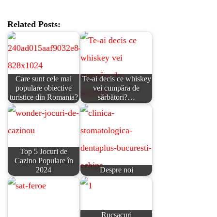
on Facebook
Related Posts:
Care sunt cele mai
Te-ai decis ce whiskey
populare obiective
vei cumpăra de
turistice din Romania?
sărbători?…
Top 5 Jocuri de
Cazino Populare în
2024
Despre noi
Rucsacuri