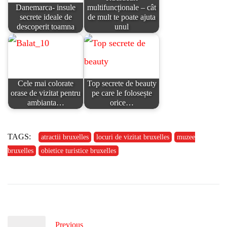
Danemarca- insule
multifuncționale – cât
secrete ideale de
de mult te poate ajuta
descoperit toamna
unul
Cele mai colorate
Top secrete de beauty
orase de vizitat pentru
pe care le folosește
ambianta…
orice…
TAGS:
atractii bruxelles
locuri de vizitat bruxelles
muzee
bruxelles
obietice turistice bruxelles
Previous