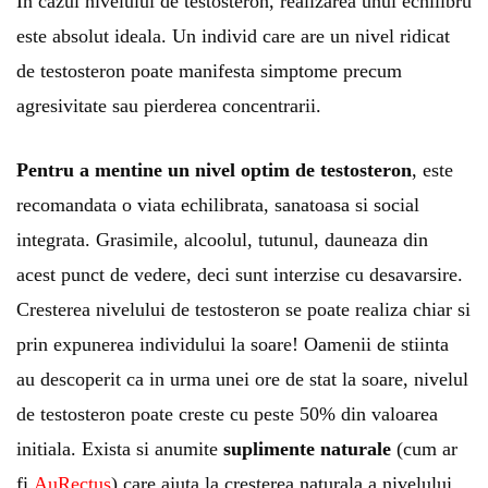
In cazul nivelului de testosteron, realizarea unui echilibru
este absolut ideala. Un individ care are un nivel ridicat
de testosteron poate manifesta simptome precum
agresivitate sau pierderea concentrarii.
Pentru a mentine un nivel optim de testosteron
, este
recomandata o viata echilibrata, sanatoasa si social
integrata. Grasimile, alcoolul, tutunul, dauneaza din
acest punct de vedere, deci sunt interzise cu desavarsire.
Cresterea nivelului de testosteron se poate realiza chiar si
prin expunerea individului la soare! Oamenii de stiinta
au descoperit ca in urma unei ore de stat la soare, nivelul
de testosteron poate creste cu peste 50% din valoarea
initiala. Exista si anumite
suplimente naturale
(cum ar
fi
AuRectus
) care ajuta la cresterea naturala a nivelului