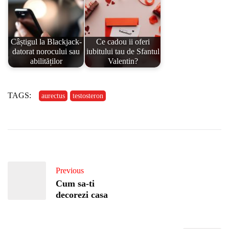
Câștigul la Blackjack-
Ce cadou ii oferi
datorat norocului sau
iubitului tau de Sfantul
abilităților
Valentin?
TAGS:
aurectus
testosteron
Previous
Cum sa-ti
decorezi casa