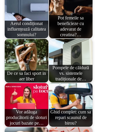
Pot femeile sa
Aerul condiționat
beneficieze cu
influențează calitatea
adevarat de
somnului?
creatina?…
Pompele de căldură
De ce sa faci sport in
vs. sistemele
aer liber
tradiționale de…
Vor adăuga
Ghid complet: cum sa
producătorii de sloturi
repari scaunul de
jocuri bazate pe…
birou?