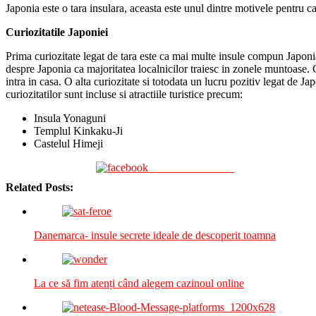
Japonia este o tara insulara, aceasta este unul dintre motivele pentru c
Curiozitatile Japoniei
Prima curiozitate legat de tara este ca mai multe insule compun Japoni
despre Japonia ca majoritatea localnicilor traiesc in zonele muntoase. 
intra in casa. O alta curiozitate si totodata un lucru pozitiv legat de Ja
curiozitatilor sunt incluse si atractiile turistice precum:
Insula Yonaguni
Templul Kinkaku-Ji
Castelul Himeji
Share on Facebook
Related Posts:
Danemarca- insule secrete ideale de descoperit toamna
La ce să fim atenți când alegem cazinoul online