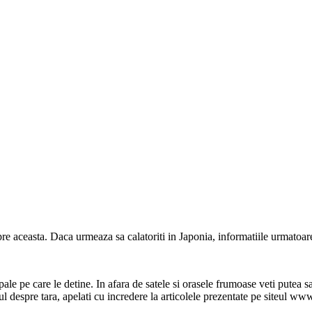
espre aceasta. Daca urmeaza sa calatoriti in Japonia, informatiile urmatoare 
le pe care le detine. In afara de satele si orasele frumoase veti putea sa
otul despre tara, apelati cu incredere la articolele prezentate pe siteul ww