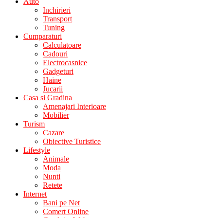
Auto
Inchirieri
Transport
Tuning
Cumparaturi
Calculatoare
Cadouri
Electrocasnice
Gadgeturi
Haine
Jucarii
Casa si Gradina
Amenajari Interioare
Mobilier
Turism
Cazare
Obiective Turistice
Lifestyle
Animale
Moda
Nunti
Retete
Internet
Bani pe Net
Comert Online