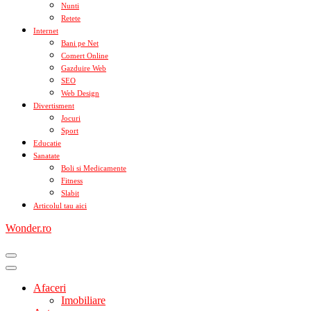
Nunti
Retete
Internet
Bani pe Net
Comert Online
Gazduire Web
SEO
Web Design
Divertisment
Jocuri
Sport
Educatie
Sanatate
Boli si Medicamente
Fitness
Slabit
Articolul tau aici
Wonder.ro
Afaceri
Imobiliare