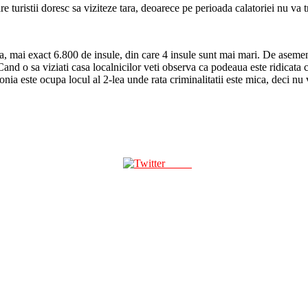
are turistii doresc sa viziteze tara, deoarece pe perioada calatoriei nu v
a, mai exact 6.800 de insule, din care 4 insule sunt mai mari. De asemen
Cand o sa viziati casa localnicilor veti observa ca podeaua este ridicata
ponia este ocupa locul al 2-lea unde rata criminalitatii este mica, deci nu 
Tweet