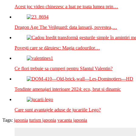
Acest joc video chinezesc a luat pe toata lumea prin…
Dragon Age The Veilguard: data lansarii, povestea,…
Povești care se dăruiesc: Magia cadourilor…
Ce flori trebuie sa cumperi pentru Sfantul Valentin?
Tendinte amenajari interioare 2024: eco, brut si dinamic
Care sunt avantajele aduse de jucariile Lego?
Tags:
japonia
turism japonia
vacanta japonia