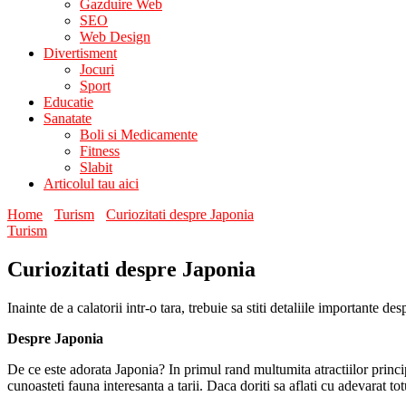
Gazduire Web
SEO
Web Design
Divertisment
Jocuri
Sport
Educatie
Sanatate
Boli si Medicamente
Fitness
Slabit
Articolul tau aici
Home
Turism
Curiozitati despre Japonia
Turism
Curiozitati despre Japonia
Inainte de a calatorii intr-o tara, trebuie sa stiti detaliile importante d
Despre Japonia
De ce este adorata Japonia? In primul rand multumita atractiilor principa
cunoasteti fauna interesanta a tarii. Daca doriti sa aflati cu adevarat t