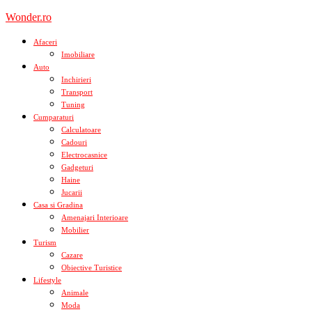
Skip
Wonder.ro
to
content
Afaceri
Imobiliare
Auto
Inchirieri
Transport
Tuning
Cumparaturi
Calculatoare
Cadouri
Electrocasnice
Gadgeturi
Haine
Jucarii
Casa si Gradina
Amenajari Interioare
Mobilier
Turism
Cazare
Obiective Turistice
Lifestyle
Animale
Moda