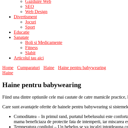
Gazduire Web
SEO
Web Design
Divertisment
Jocuri
Sport
Educatie
Sanatate
Boli si Medicamente
Fitness
Slabit
Articolul tau aici
Home
Cumparaturi
Haine
Haine pentru babywearing
Haine
Haine pentru babywearing
Fiind una dintre optiunile cele mai cautate de catre mamicile practice,
Care sunt avantajele oferite de hainele pentru babywearing si sistemel
Comoditatea – In primul rand, purtatul bebelusului este conforta
mama beneficiaza de protectie fata de intemperii, iar miscarea est
Temperatura copilului – Un bebelus se va incalzi intotdeauna cel m