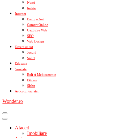
Nunti
Retete
Internet
Bani pe Net
Comert Online
Gazduire Web
SEO
Web Design
Divertisment
Jocuri
Sport
Educatie
Sanatate
Boli si Medicamente
Fitness
Slabit
Articolul tau aici
Wonder.ro
Afaceri
Imobiliare