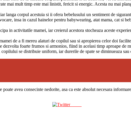
rate mai mult timp este mai linistit, fericit si energic. Acesta nu mai pla
chiar langa corpul acestuia si ii ofera bebelusului un sentiment de siguran
care, insa in cazul hainelor pentru babywearing, atat mama, cat si bebel
icipa in activitatile mamei, iar creierul acestora stocheaza aceste experie
mei de a fi mereu alaturi de copilul sau si apropierea celor doi facili
 se dezvolta foarte frumos si armonios, fiind in acelasi timp aproape de 
 copilului se distribuie uniform, iar durerile de spate se diminueaza sau 
re poate avea consecinte nedorite, asa ca este absolut necesara informarea
Tweet