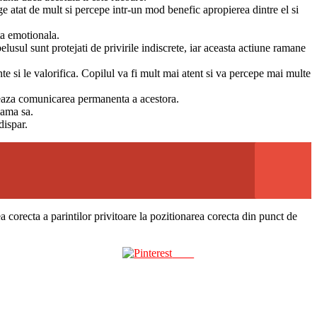
nge atat de mult si percepe intr-un mod benefic apropierea dintre el si
ta emotionala.
usul sunt protejati de privirile indiscrete, iar aceasta actiune ramane
nte si le valorifica. Copilul va fi mult mai atent si va percepe mai multe
teaza comunicarea permanenta a acestora.
mama sa.
dispar.
 corecta a parintilor privitoare la pozitionarea corecta din punct de
Save