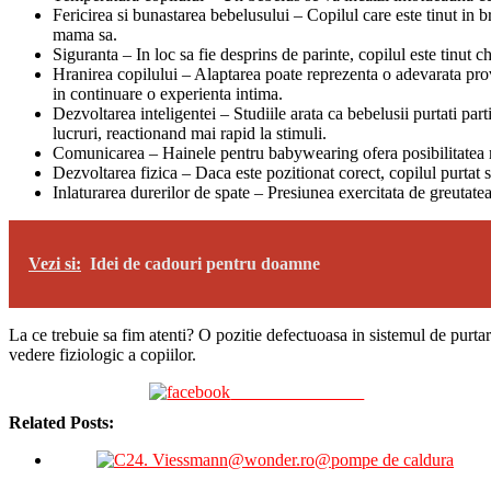
Fericirea si bunastarea bebelusului – Copilul care este tinut in b
mama sa.
Siguranta – In loc sa fie desprins de parinte, copilul este tinut 
Hranirea copilului – Alaptarea poate reprezenta o adevarata provo
in continuare o experienta intima.
Dezvoltarea inteligentei – Studiile arata ca bebelusii purtati part
lucruri, reactionand mai rapid la stimuli.
Comunicarea – Hainele pentru babywearing ofera posibilitatea ma
Dezvoltarea fizica – Daca este pozitionat corect, copilul purtat
Inlaturarea durerilor de spate – Presiunea exercitata de greutatea
Vezi si:
Idei de cadouri pentru doamne
La ce trebuie sa fim atenti? O pozitie defectuoasa in sistemul de purta
vedere fiziologic a copiilor.
Share on Facebook
Related Posts: