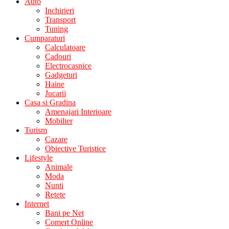
Auto
Inchirieri
Transport
Tuning
Cumparaturi
Calculatoare
Cadouri
Electrocasnice
Gadgeturi
Haine
Jucarii
Casa si Gradina
Amenajari Interioare
Mobilier
Turism
Cazare
Obiective Turistice
Lifestyle
Animale
Moda
Nunti
Retete
Internet
Bani pe Net
Comert Online