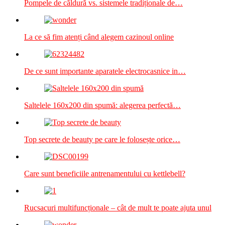
Pompele de căldură vs. sistemele tradiționale de…
La ce să fim atenți când alegem cazinoul online
De ce sunt importante aparatele electrocasnice in…
Saltelele 160x200 din spumă: alegerea perfectă…
Top secrete de beauty pe care le folosește orice…
Care sunt beneficiile antrenamentului cu kettlebell?
Rucsacuri multifuncționale – cât de mult te poate ajuta unul