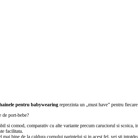
hainele pentru babywearing
reprezinta un „must have” pentru fiecare 
e de port-bebe?
bil si comod, comparativ cu alte variante precum caruciorul si scoica, in
e facilitata.
ai bine de la caldura corpului parintelui si in acest fel, vei sti intotde