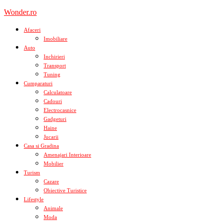
Skip
Wonder.ro
to
content
Afaceri
Imobiliare
Auto
Inchirieri
Transport
Tuning
Cumparaturi
Calculatoare
Cadouri
Electrocasnice
Gadgeturi
Haine
Jucarii
Casa si Gradina
Amenajari Interioare
Mobilier
Turism
Cazare
Obiective Turistice
Lifestyle
Animale
Moda