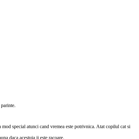
parinte.
 mod special atunci cand vremea este potrivnica. Atat copilul cat si
auna daca acestuia ii este racoare.