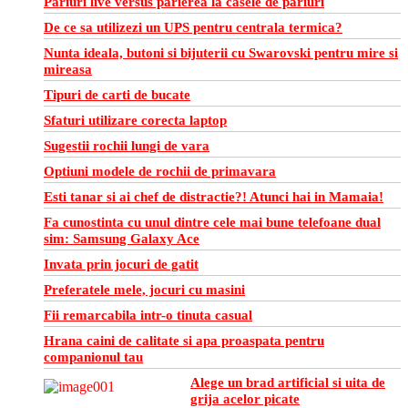
Pariuri live versus parierea la casele de pariuri
De ce sa utilizezi un UPS pentru centrala termica?
Nunta ideala, butoni si bijuterii cu Swarovski pentru mire si
mireasa
Tipuri de carti de bucate
Sfaturi utilizare corecta laptop
Sugestii rochii lungi de vara
Optiuni modele de rochii de primavara
Esti tanar si ai chef de distractie?! Atunci hai in Mamaia!
Fa cunostinta cu unul dintre cele mai bune telefoane dual
sim: Samsung Galaxy Ace
Invata prin jocuri de gatit
Preferatele mele, jocuri cu masini
Fii remarcabila intr-o tinuta casual
Hrana caini de calitate si apa proaspata pentru
companionul tau
Alege un brad artificial si uita de
grija acelor picate