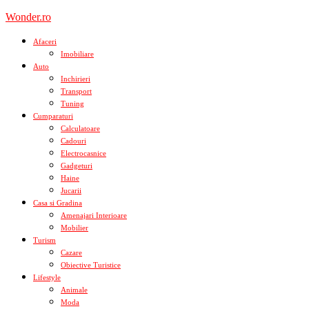
Skip
Wonder.ro
to
content
Afaceri
Imobiliare
Auto
Inchirieri
Transport
Tuning
Cumparaturi
Calculatoare
Cadouri
Electrocasnice
Gadgeturi
Haine
Jucarii
Casa si Gradina
Amenajari Interioare
Mobilier
Turism
Cazare
Obiective Turistice
Lifestyle
Animale
Moda