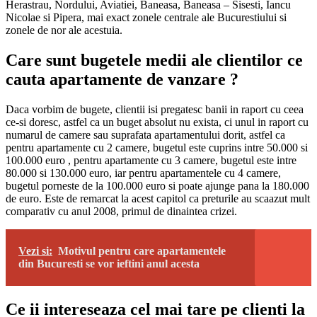
Herastrau, Nordului, Aviatiei, Baneasa, Baneasa – Sisesti, Iancu
Nicolae si Pipera, mai exact zonele centrale ale Bucurestiului si
zonele de nor ale acestuia.
Care sunt bugetele medii ale clientilor ce
cauta apartamente de vanzare ?
Daca vorbim de bugete, clientii isi pregatesc banii in raport cu ceea
ce-si doresc, astfel ca un buget absolut nu exista, ci unul in raport cu
numarul de camere sau suprafata apartamentului dorit, astfel ca
pentru apartamente cu 2 camere, bugetul este cuprins intre 50.000 si
100.000 euro , pentru apartamente cu 3 camere, bugetul este intre
80.000 si 130.000 euro, iar pentru apartamentele cu 4 camere,
bugetul porneste de la 100.000 euro si poate ajunge pana la 180.000
de euro. Este de remarcat la acest capitol ca preturile au scaazut mult
comparativ cu anul 2008, primul de dinaintea crizei.
Vezi si:
Motivul pentru care apartamentele
din Bucuresti se vor ieftini anul acesta
Ce ii intereseaza cel mai tare pe clienti la