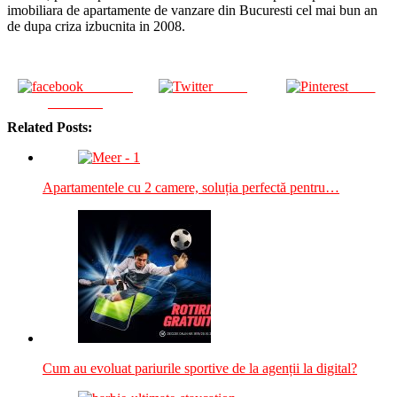
imobiliara de apartamente de vanzare din Bucuresti cel mai bun an
de dupa criza izbucnita in 2008.
Share on
Tweet
Save
Facebook
Related Posts:
Apartamentele cu 2 camere, soluția perfectă pentru…
Cum au evoluat pariurile sportive de la agenții la digital?