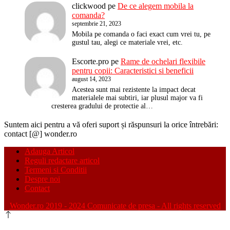
clickwood
pe
De ce alegem mobila la
comanda?
septembrie 21, 2023
Mobila pe comanda o faci exact cum vrei tu, pe
gustul tau, alegi ce materiale vrei, etc.
Escorte.pro
pe
Rame de ochelari flexibile
pentru copii: Caracteristici si beneficii
august 14, 2023
Acestea sunt mai rezistente la impact decat
materialele mai subtiri, iar plusul major va fi
cresterea gradului de protectie al…
Suntem aici pentru a vă oferi suport și răspunsuri la orice întrebări:
contact [@] wonder.ro
Adauga Articol
Reguli redactare articol
Termeni si Conditii
Despre noi
Contact
Wonder.ro 2019 - 2024 Comunicate de presa - All rights reserved