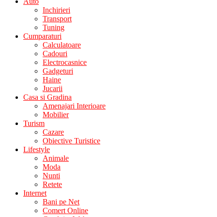
Auto
Inchirieri
Transport
Tuning
Cumparaturi
Calculatoare
Cadouri
Electrocasnice
Gadgeturi
Haine
Jucarii
Casa si Gradina
Amenajari Interioare
Mobilier
Turism
Cazare
Obiective Turistice
Lifestyle
Animale
Moda
Nunti
Retete
Internet
Bani pe Net
Comert Online