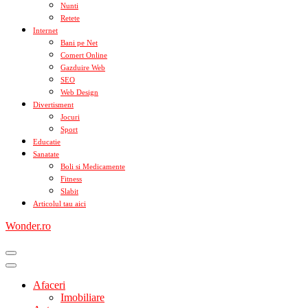
Nunti
Retete
Internet
Bani pe Net
Comert Online
Gazduire Web
SEO
Web Design
Divertisment
Jocuri
Sport
Educatie
Sanatate
Boli si Medicamente
Fitness
Slabit
Articolul tau aici
Wonder.ro
Afaceri
Imobiliare