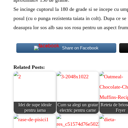
Se incinge cuptorul la 180 de grade si se incepe cu um
posul (cu o punga rezistenta taiata in colt). Dupa ce se
deasupra lor sos alb sau sos rosu pentru un aspect fru
Share on Facebook
Related Posts:
Idei de supe ideale
Cum sa alegi un gratar
Reteta de brios
pentru iarna
electric pentru carne
Fryer