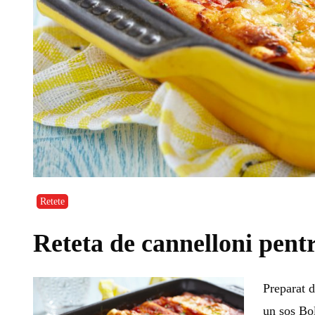
Retete
Reteta de cannelloni pent
Preparat d
un sos Bol