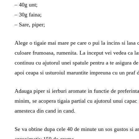
– 40g unt;
– 30g faina;
– Sare, piper;
Alege o tigaie mai mare pe care o pui la incins si lasa
culoare frumoasa, rumenita. La inceput vei vedea ca la
continuu cu ajutorul unei spatule pentru a te asigura de
apoi ceapa si usturoiul maruntite impreuna cu un praf de
Adauga piper si ierburi aromate in functie de preferinta.
minim, se acopera tigaia partial cu ajutorul unui capac 
amesteca din cand in cand.
Se va obtine dupa cele 40 de minute un sos gustos si a
aproximativ 150 de grame.