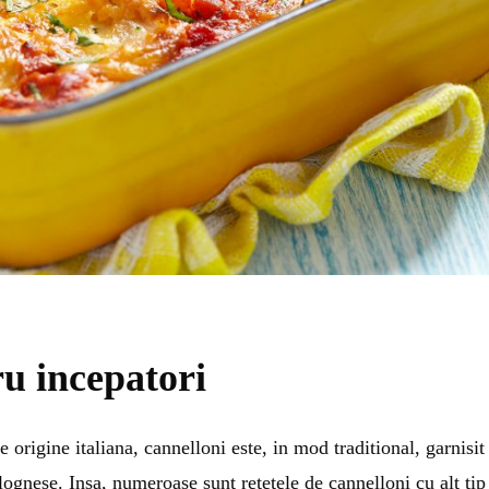
ru incepatori
e origine italiana, cannelloni este, in mod traditional, garnisit
ognese. Insa, numeroase sunt retetele de cannelloni cu alt tip