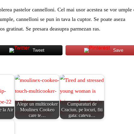
plerea pastelor cannelloni. Cel mai usor acestea se vor umple
 umple, cannelloni se pun in tava la cuptor. Se poate aseza
mos gratinat. Se presara deasupra parmezan ras.
Tweet
Save
Alege un multicooker
Cumparaturi de
e la Air
Moulinex Cookeo
Craciun, pe locuri, fiti
care te…
gata: cateva…