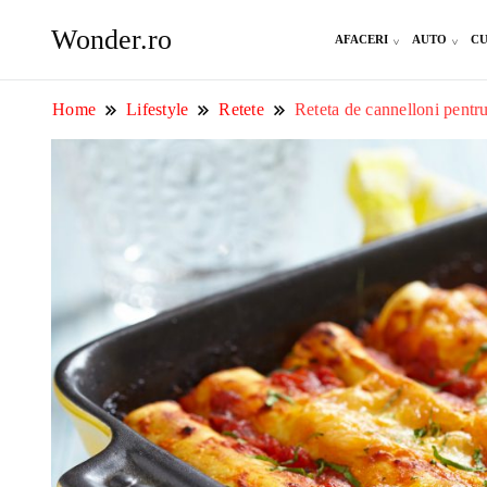
Wonder.ro
AFACERI
AUTO
CU
Home
Lifestyle
Retete
Reteta de cannelloni pentru