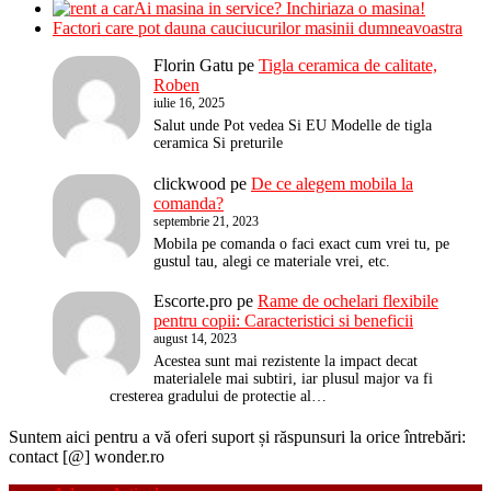
Ai masina in service? Inchiriaza o masina!
Factori care pot dauna cauciucurilor masinii dumneavoastra
Florin Gatu
pe
Tigla ceramica de calitate,
Roben
iulie 16, 2025
Salut unde Pot vedea Si EU Modelle de tigla
ceramica Si preturile
clickwood
pe
De ce alegem mobila la
comanda?
septembrie 21, 2023
Mobila pe comanda o faci exact cum vrei tu, pe
gustul tau, alegi ce materiale vrei, etc.
Escorte.pro
pe
Rame de ochelari flexibile
pentru copii: Caracteristici si beneficii
august 14, 2023
Acestea sunt mai rezistente la impact decat
materialele mai subtiri, iar plusul major va fi
cresterea gradului de protectie al…
Suntem aici pentru a vă oferi suport și răspunsuri la orice întrebări:
contact [@] wonder.ro