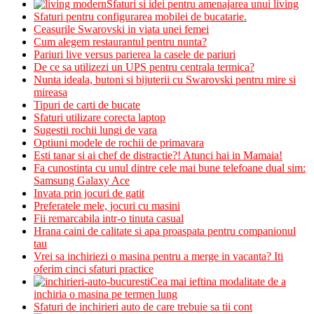
Sfaturi si idei pentru amenajarea unui living
Sfaturi pentru configurarea mobilei de bucatarie.
Ceasurile Swarovski in viata unei femei
Cum alegem restaurantul pentru nunta?
Pariuri live versus parierea la casele de pariuri
De ce sa utilizezi un UPS pentru centrala termica?
Nunta ideala, butoni si bijuterii cu Swarovski pentru mire si
mireasa
Tipuri de carti de bucate
Sfaturi utilizare corecta laptop
Sugestii rochii lungi de vara
Optiuni modele de rochii de primavara
Esti tanar si ai chef de distractie?! Atunci hai in Mamaia!
Fa cunostinta cu unul dintre cele mai bune telefoane dual sim:
Samsung Galaxy Ace
Invata prin jocuri de gatit
Preferatele mele, jocuri cu masini
Fii remarcabila intr-o tinuta casual
Hrana caini de calitate si apa proaspata pentru companionul
tau
Vrei sa inchiriezi o masina pentru a merge in vacanta? Iti
oferim cinci sfaturi practice
Cea mai ieftina modalitate de a
inchiria o masina pe termen lung
Sfaturi de inchirieri auto de care trebuie sa tii cont