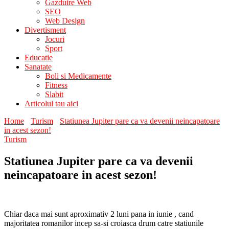
Gazduire Web
SEO
Web Design
Divertisment
Jocuri
Sport
Educatie
Sanatate
Boli si Medicamente
Fitness
Slabit
Articolul tau aici
Home
Turism
Statiunea Jupiter pare ca va devenii neincapatoare
in acest sezon!
Turism
Statiunea Jupiter pare ca va devenii
neincapatoare in acest sezon!
Chiar daca mai sunt aproximativ 2 luni pana in iunie , cand
majoritatea romanilor incep sa-si croiasca drum catre statiunile