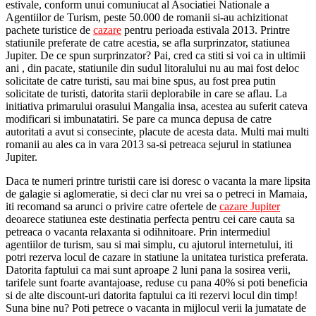
estivale, conform unui comuniucat al Asociatiei Nationale a
Agentiilor de Turism, peste 50.000 de romanii si-au achizitionat
pachete turistice de
cazare
pentru perioada estivala 2013. Printre
statiunile preferate de catre acestia, se afla surprinzator, statiunea
Jupiter. De ce spun surprinzator? Pai, cred ca stiti si voi ca in ultimii
ani , din pacate, statiunile din sudul litoralului nu au mai fost deloc
solicitate de catre turisti, sau mai bine spus, au fost prea putin
solicitate de turisti, datorita starii deplorabile in care se aflau. La
initiativa primarului orasului Mangalia insa, acestea au suferit cateva
modificari si imbunatatiri. Se pare ca munca depusa de catre
autoritati a avut si consecinte, placute de acesta data. Multi mai multi
romanii au ales ca in vara 2013 sa-si petreaca sejurul in statiunea
Jupiter.
Daca te numeri printre turistii care isi doresc o vacanta la mare lipsita
de galagie si aglomeratie, si deci clar nu vrei sa o petreci in Mamaia,
iti recomand sa arunci o privire catre ofertele de
cazare Jupiter
deoarece statiunea este destinatia perfecta pentru cei care cauta sa
petreaca o vacanta relaxanta si odihnitoare. Prin intermediul
agentiilor de turism, sau si mai simplu, cu ajutorul internetului, iti
potri rezerva locul de cazare in statiune la unitatea turistica preferata.
Datorita faptului ca mai sunt aproape 2 luni pana la sosirea verii,
tarifele sunt foarte avantajoase, reduse cu pana 40% si poti beneficia
si de alte discount-uri datorita faptului ca iti rezervi locul din timp!
Suna bine nu? Poti petrece o vacanta in mijlocul verii la jumatate de