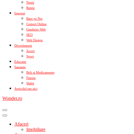
Nunti
Retete
Internet
Bani pe Net
Comert Online
Gazduire Web
SEO
Web Design
Divertisment
Jocuri
Sport
Educatie
Sanatate
Boli si Medicamente
Fitness
Slabit
Articolul tau aici
Wonder.ro
Afaceri
Imobiliare