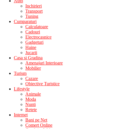
Auto
Inchirieri
Transport
Tuning
Cumparaturi
Calculatoare
Cadouri
Electrocasnice
Gadgeturi
Haine
Jucarii
Casa si Gradina
Amenajari Interioare
Mobilier
Turism
Cazare
Obiective Turistice
Lifestyle
Animale
Moda
Nunti
Retete
Internet
Bani pe Net
Comert Online