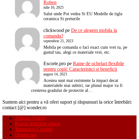
Roben
iulie 16, 2025
Salut unde Pot vedea Si EU Modelle de tigla
ceramica Si preturile
clickwood
pe
De ce alegem mobila la
comanda?
septembrie 21, 2023
Mobila pe comanda o faci exact cum vrei tu, pe
gustul tau, alegi ce materiale vrei, etc.
Escorte.pro
pe
Rame de ochelari flexibile
pentru copii: Caracteristici si beneficii
august 14, 2023
Acestea sunt mai rezistente la impact decat
materialele mai subtiri, iar plusul major va fi
cresterea gradului de protectie al…
Suntem aici pentru a vă oferi suport și răspunsuri la orice întrebări:
contact [@] wonder.ro
Adauga Articol
Reguli redactare articol
Termeni si Conditii
Despre noi