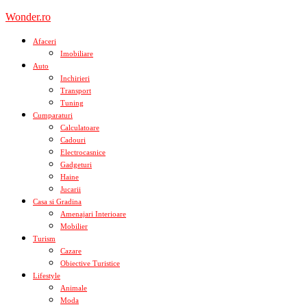
Skip
Wonder.ro
to
content
Afaceri
Imobiliare
Auto
Inchirieri
Transport
Tuning
Cumparaturi
Calculatoare
Cadouri
Electrocasnice
Gadgeturi
Haine
Jucarii
Casa si Gradina
Amenajari Interioare
Mobilier
Turism
Cazare
Obiective Turistice
Lifestyle
Animale
Moda