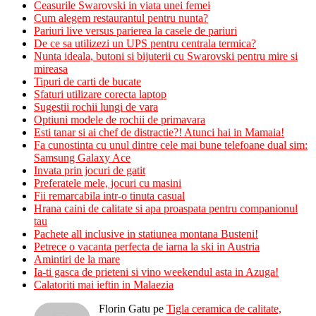
Ceasurile Swarovski in viata unei femei
Cum alegem restaurantul pentru nunta?
Pariuri live versus parierea la casele de pariuri
De ce sa utilizezi un UPS pentru centrala termica?
Nunta ideala, butoni si bijuterii cu Swarovski pentru mire si
mireasa
Tipuri de carti de bucate
Sfaturi utilizare corecta laptop
Sugestii rochii lungi de vara
Optiuni modele de rochii de primavara
Esti tanar si ai chef de distractie?! Atunci hai in Mamaia!
Fa cunostinta cu unul dintre cele mai bune telefoane dual sim:
Samsung Galaxy Ace
Invata prin jocuri de gatit
Preferatele mele, jocuri cu masini
Fii remarcabila intr-o tinuta casual
Hrana caini de calitate si apa proaspata pentru companionul
tau
Pachete all inclusive in statiunea montana Busteni!
Petrece o vacanta perfecta de iarna la ski in Austria
Amintiri de la mare
Ia-ti gasca de prieteni si vino weekendul asta in Azuga!
Calatoriti mai ieftin in Malaezia
Florin Gatu
pe
Tigla ceramica de calitate,