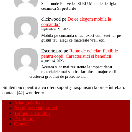
Salut unde Pot vedea Si EU Modelle de tigla
ceramica Si preturile
clickwood
pe
De ce alegem mobila la
comanda?
septembrie 21, 2023
Mobila pe comanda o faci exact cum vrei tu, pe
gustul tau, alegi ce materiale vrei, etc.
Escorte.pro
pe
Rame de ochelari flexibile
pentru copii: Caracteristici si beneficii
august 14, 2023
Acestea sunt mai rezistente la impact decat
materialele mai subtiri, iar plusul major va fi
cresterea gradului de protectie al…
Suntem aici pentru a vă oferi suport și răspunsuri la orice întrebări:
contact [@] wonder.ro
Adauga Articol
Reguli redactare articol
Termeni si Conditii
Despre noi
Contact