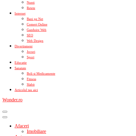
Nunti
Retete
Internet
Bani pe Net
Comert Online
Gazduire Web
SEO
Web Design
Divertisment
Jocuri
Sport
Educatie
Sanatate
Boli si Medicamente
Fitness
Slabit
Articolul tau aici
Wonder.ro
Afaceri
Imobiliare