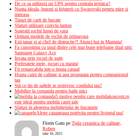
De ce sa utilizezi un UPS pentru centrala termica?
Nunta ideala, butoni si bijuterii cu Swarovski pentru mire si
mireasa
Tipuri de carti de bucate
Sfaturi utilizare corecta laptop
Sugestii rochii lungi de vara
Optiuni modele de rochii de primavara
Esti tanar si ai chef de distractie?! Atunci hai in Mamaia!
Fa cunostinta cu unul dintre cele mai bune telefoane dual sim:
Samsung Galaxy Ace
Invata prin jocuri de gatit
Preferatele mele, jocuri cu masini
Fii remarcabila intr-o tinuta casual
Hrana caini de calitate si apa proaspata pentru companionul
tau
Stii ce tip de saltele se potrivesc copilului tau?
Mobilier la comanda pentru baile mici
5 motive pentru care mobilakoncept.ro
este ideal pentru mobila casei tale
Sfaturi in alegerea mobilierului de bucatarie
Alege canapeaua potrivita pentru livingul tau!
Florin Gatu
pe
Tigla ceramica de calitate,
Roben
iulie 16, 2025