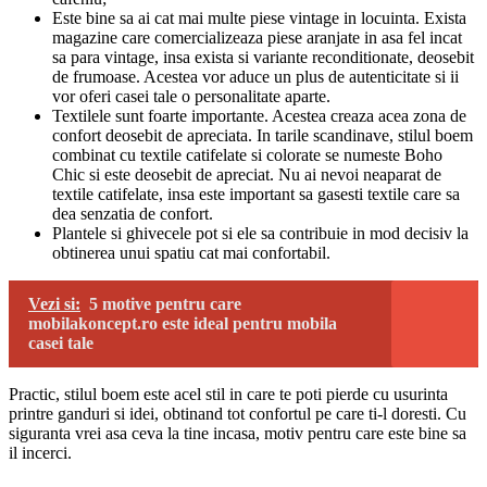
Este bine sa ai cat mai multe piese vintage in locuinta. Exista
magazine care comercializeaza piese aranjate in asa fel incat
sa para vintage, insa exista si variante reconditionate, deosebit
de frumoase. Acestea vor aduce un plus de autenticitate si ii
vor oferi casei tale o personalitate aparte.
Textilele sunt foarte importante. Acestea creaza acea zona de
confort deosebit de apreciata. In tarile scandinave, stilul boem
combinat cu textile catifelate si colorate se numeste Boho
Chic si este deosebit de apreciat. Nu ai nevoi neaparat de
textile catifelate, insa este important sa gasesti textile care sa
dea senzatia de confort.
Plantele si ghivecele pot si ele sa contribuie in mod decisiv la
obtinerea unui spatiu cat mai confortabil.
Vezi si:
5 motive pentru care
mobilakoncept.ro este ideal pentru mobila
casei tale
Practic, stilul boem este acel stil in care te poti pierde cu usurinta
printre ganduri si idei, obtinand tot confortul pe care ti-l doresti. Cu
siguranta vrei asa ceva la tine incasa, motiv pentru care este bine sa
il incerci.