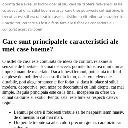
dorinta de a avea un locsor doar al tau, care sa iti ofere relaxare si sa fie
cu adevarat unic, stilul boem este cel care ti se potriveste cel mai bine. In
trecut, acest stil era utilizat in casele artistilor, scriitorilor sau muzicienilor.
Practic, toti cei care au fost diferiti fara a le fi frica de consecinte au
conturat acest stil boem.
Care sunt principalele caracteristici ale
unei case boeme?
O astfel de casa este conturata de ideea de confort, relaxare si
senzatie de libertate. Tocmai de aceea, permite folosirea unui numar
impresionant de materiale. Daca iubesti lemnul, poti cauta tot felul
de piese de mobilier si accesorii din lemn, daca vrei elemente
durabile, poti alege ornamente fier forjat si daca iti place si stilul
modern, deopotriva, poti miza pe decoratiuni cu linii drepte, cat mai
simple. Regula principala este ca la final, incaperea sa ofere un
climat calduros si exotic. Pentru asta, este bine sa respecti cateva
reguli:
Lemnul pe care il folosesti trebuie sa fie neaparat lemn masiv,
de dimensiuni cat mai mari.
Draperiile trebuie sa aiba culori precum grena, caramiziu sau
cafeniu;