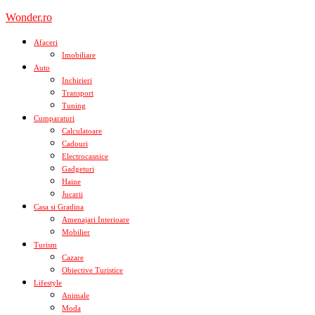
Skip
Wonder.ro
to
content
Afaceri
Imobiliare
Auto
Inchirieri
Transport
Tuning
Cumparaturi
Calculatoare
Cadouri
Electrocasnice
Gadgeturi
Haine
Jucarii
Casa si Gradina
Amenajari Interioare
Mobilier
Turism
Cazare
Obiective Turistice
Lifestyle
Animale
Moda