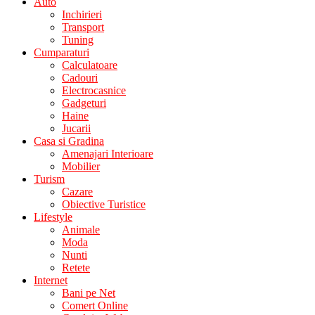
Auto
Inchirieri
Transport
Tuning
Cumparaturi
Calculatoare
Cadouri
Electrocasnice
Gadgeturi
Haine
Jucarii
Casa si Gradina
Amenajari Interioare
Mobilier
Turism
Cazare
Obiective Turistice
Lifestyle
Animale
Moda
Nunti
Retete
Internet
Bani pe Net
Comert Online