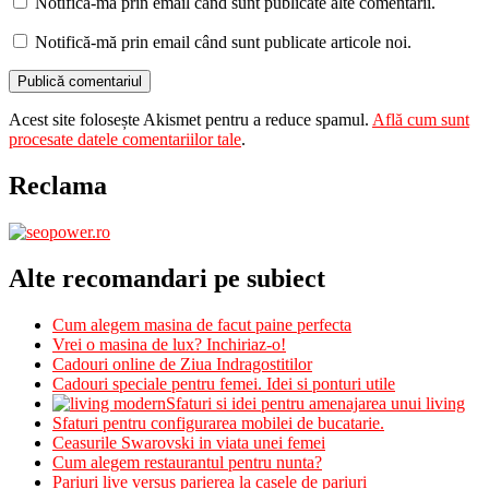
Notifică-mă prin email când sunt publicate alte comentarii.
Notifică-mă prin email când sunt publicate articole noi.
Acest site folosește Akismet pentru a reduce spamul.
Află cum sunt
procesate datele comentariilor tale
.
Reclama
Alte recomandari pe subiect
Cum alegem masina de facut paine perfecta
Vrei o masina de lux? Inchiriaz-o!
Cadouri online de Ziua Indragostitilor
Cadouri speciale pentru femei. Idei si ponturi utile
Sfaturi si idei pentru amenajarea unui living
Sfaturi pentru configurarea mobilei de bucatarie.
Ceasurile Swarovski in viata unei femei
Cum alegem restaurantul pentru nunta?
Pariuri live versus parierea la casele de pariuri