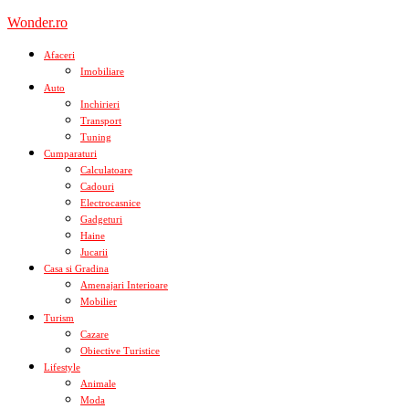
Skip
Wonder.ro
to
content
Afaceri
Imobiliare
Auto
Inchirieri
Transport
Tuning
Cumparaturi
Calculatoare
Cadouri
Electrocasnice
Gadgeturi
Haine
Jucarii
Casa si Gradina
Amenajari Interioare
Mobilier
Turism
Cazare
Obiective Turistice
Lifestyle
Animale
Moda