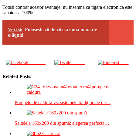
Totusi contrar acestor avantaje, nu insemna ca tigara electronica este
sanatoasa 100%.
Vezi si:
Foloseste zii de zii o aroma noua de
e-liquid
Share on
Tweet
Save
Facebook
Related Posts:
Pompele de căldură vs. sistemele tradiționale de…
Saltelele 160x200 din spumă: alegerea perfectă…