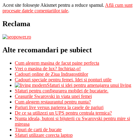
Acest site folosește Akismet pentru a reduce spamul.
Află cum sunt
procesate datele comentariilor tale
.
Reclama
Alte recomandari pe subiect
Cum alegem masina de facut paine perfecta
Vrei o masina de lux? Inchiriaz-o!
Cadouri online de Ziua Indragostitilor
Cadouri speciale pentru femei. Idei si ponturi utile
Sfaturi si idei pentru amenajarea unui living
Sfaturi pentru configurarea mobilei de bucatarie.
Ceasurile Swarovski in viata unei femei
Cum alegem restaurantul pentru nunta?
Pariuri live versus parierea la casele de pariuri
De ce sa utilizezi un UPS pentru centrala termica?
Nunta ideala, butoni si bijuterii cu Swarovski pentru mire si
mireasa
Tipuri de carti de bucate
Sfaturi utilizare corecta laptop