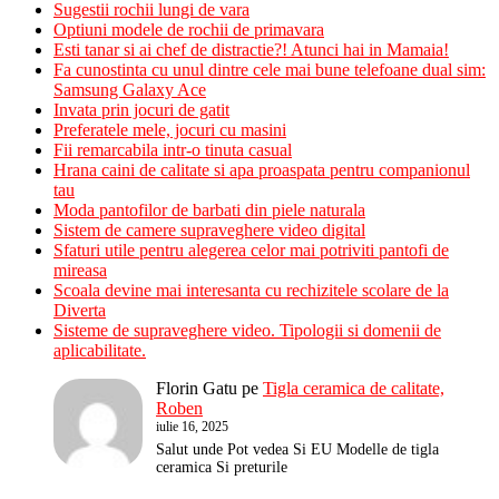
Sugestii rochii lungi de vara
Optiuni modele de rochii de primavara
Esti tanar si ai chef de distractie?! Atunci hai in Mamaia!
Fa cunostinta cu unul dintre cele mai bune telefoane dual sim:
Samsung Galaxy Ace
Invata prin jocuri de gatit
Preferatele mele, jocuri cu masini
Fii remarcabila intr-o tinuta casual
Hrana caini de calitate si apa proaspata pentru companionul
tau
Moda pantofilor de barbati din piele naturala
Sistem de camere supraveghere video digital
Sfaturi utile pentru alegerea celor mai potriviti pantofi de
mireasa
Scoala devine mai interesanta cu rechizitele scolare de la
Diverta
Sisteme de supraveghere video. Tipologii si domenii de
aplicabilitate.
Florin Gatu
pe
Tigla ceramica de calitate,
Roben
iulie 16, 2025
Salut unde Pot vedea Si EU Modelle de tigla
ceramica Si preturile