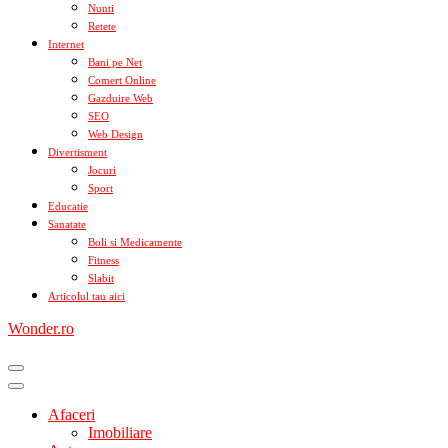
Nunti
Retete
Internet
Bani pe Net
Comert Online
Gazduire Web
SEO
Web Design
Divertisment
Jocuri
Sport
Educatie
Sanatate
Boli si Medicamente
Fitness
Slabit
Articolul tau aici
Wonder.ro
Afaceri
Imobiliare