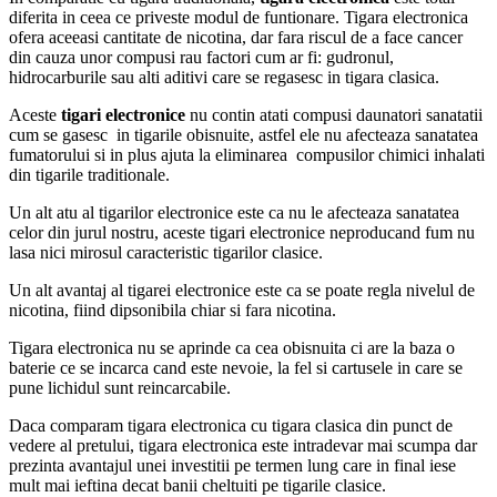
diferita in ceea ce priveste modul de funtionare. Tigara electronica
ofera aceeasi cantitate de nicotina, dar fara riscul de a face cancer
din cauza unor compusi rau factori cum ar fi: gudronul,
hidrocarburile sau alti aditivi care se regasesc in tigara clasica.
Aceste
tigari electronice
nu contin atati compusi daunatori sanatatii
cum se gasesc in tigarile obisnuite, astfel ele nu afecteaza sanatatea
fumatorului si in plus ajuta la eliminarea compusilor chimici inhalati
din tigarile traditionale.
Un alt atu al tigarilor electronice este ca nu le afecteaza sanatatea
celor din jurul nostru, aceste tigari electronice neproducand fum nu
lasa nici mirosul caracteristic tigarilor clasice.
Un alt avantaj al tigarei electronice este ca se poate regla nivelul de
nicotina, fiind dipsonibila chiar si fara nicotina.
Tigara electronica nu se aprinde ca cea obisnuita ci are la baza o
baterie ce se incarca cand este nevoie, la fel si cartusele in care se
pune lichidul sunt reincarcabile.
Daca comparam tigara electronica cu tigara clasica din punct de
vedere al pretului, tigara electronica este intradevar mai scumpa dar
prezinta avantajul unei investitii pe termen lung care in final iese
mult mai ieftina decat banii cheltuiti pe tigarile clasice.