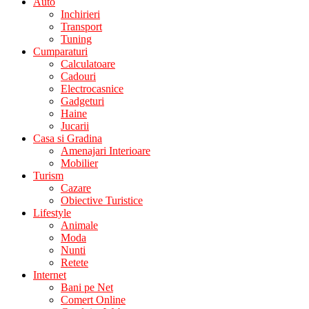
Auto
Inchirieri
Transport
Tuning
Cumparaturi
Calculatoare
Cadouri
Electrocasnice
Gadgeturi
Haine
Jucarii
Casa si Gradina
Amenajari Interioare
Mobilier
Turism
Cazare
Obiective Turistice
Lifestyle
Animale
Moda
Nunti
Retete
Internet
Bani pe Net
Comert Online