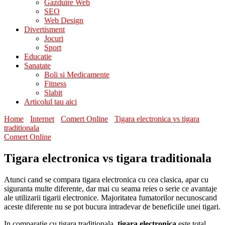
Gazduire Web
SEO
Web Design
Divertisment
Jocuri
Sport
Educatie
Sanatate
Boli si Medicamente
Fitness
Slabit
Articolul tau aici
Home
Internet
Comert Online
Tigara electronica vs tigara
traditionala
Comert Online
Tigara electronica vs tigara traditionala
Atunci cand se compara tigara electronica cu cea clasica, apar cu
siguranta multe diferente, dar mai cu seama reies o serie ce avantaje
ale utilizarii tigarii electronice. Majoritatea fumatorilor necunoscand
aceste diferente nu se pot bucura intradevar de beneficiile unei tigari.
In comparatie cu tigara traditionala,
tigara electronica
este total