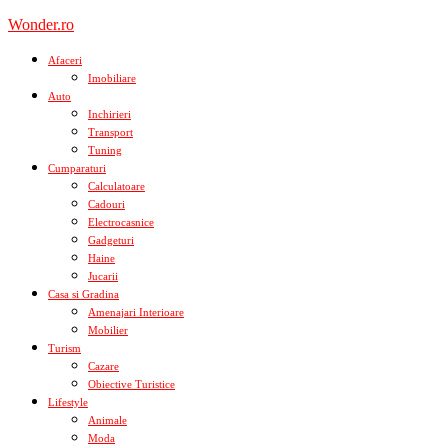
Skip
Wonder.ro
to
content
Afaceri
Imobiliare
Auto
Inchirieri
Transport
Tuning
Cumparaturi
Calculatoare
Cadouri
Electrocasnice
Gadgeturi
Haine
Jucarii
Casa si Gradina
Amenajari Interioare
Mobilier
Turism
Cazare
Obiective Turistice
Lifestyle
Animale
Moda