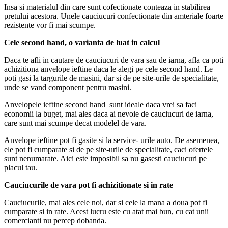
Insa si materialul din care sunt cofectionate conteaza in stabilirea
pretului acestora. Unele cauciucuri confectionate din amteriale foarte
rezistente vor fi mai scumpe.
Cele second hand, o varianta de luat in calcul
Daca te afli in cautare de cauciucuri de vara sau de iarna, afla ca poti
achizitiona anvelope ieftine daca le alegi pe cele second hand. Le
poti gasi la targurile de masini, dar si de pe site-urile de specialitate,
unde se vand component pentru masini.
Anvelopele ieftine second hand sunt ideale daca vrei sa faci
economii la buget, mai ales daca ai nevoie de cauciucuri de iarna,
care sunt mai scumpe decat modelel de vara.
Anvelope ieftine pot fi gasite si la service- urile auto. De asemenea,
ele pot fi cumparate si de pe site-urile de specialitate, caci ofertele
sunt nenumarate. Aici este imposibil sa nu gasesti cauciucuri pe
placul tau.
Cauciucurile de vara pot fi achizitionate si in rate
Cauciucurile, mai ales cele noi, dar si cele la mana a doua pot fi
cumparate si in rate. Acest lucru este cu atat mai bun, cu cat unii
comercianti nu percep dobanda.