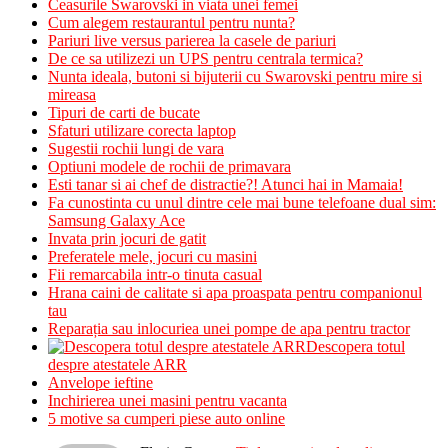
Ceasurile Swarovski in viata unei femei
Cum alegem restaurantul pentru nunta?
Pariuri live versus parierea la casele de pariuri
De ce sa utilizezi un UPS pentru centrala termica?
Nunta ideala, butoni si bijuterii cu Swarovski pentru mire si
mireasa
Tipuri de carti de bucate
Sfaturi utilizare corecta laptop
Sugestii rochii lungi de vara
Optiuni modele de rochii de primavara
Esti tanar si ai chef de distractie?! Atunci hai in Mamaia!
Fa cunostinta cu unul dintre cele mai bune telefoane dual sim:
Samsung Galaxy Ace
Invata prin jocuri de gatit
Preferatele mele, jocuri cu masini
Fii remarcabila intr-o tinuta casual
Hrana caini de calitate si apa proaspata pentru companionul
tau
Reparația sau inlocuriea unei pompe de apa pentru tractor
Descopera totul
despre atestatele ARR
Anvelope ieftine
Inchirierea unei masini pentru vacanta
5 motive sa cumperi piese auto online