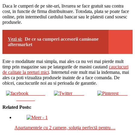
Daca le cumperi de pe site-uri, livrarea se face gratuit sau contra
cost, in functie de firma distribuitoare. Totodata, plata se poate face
online, prin intermediul cardului bancar sau le platesti cand sosesc
produsele.
Vezi si:
De ce sa cumperi accesorii camioane
aftermarket
Este o modalitate mai simpla, mai ales ca nu vei mai pierde mult
timp prin magazine sau pe latargurile de masini cautand
cauciucuri
de calitate la preturi mici
. Internetul este mult mai la indemana, mai
ales ca poti vizualiza produsele inainte de a face comanda. De
obicei, cauciucurile noi au si perioada de garantie.
Share on
Tweet
Save
Facebook
Related Posts:
Apartamentele cu 2 camere, soluția perfectă pentru…