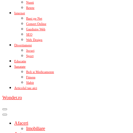
Nunti
Retete
Internet
Bani pe Net
Comert Online
Gazduire Web
SEO
Web Design
Divertisment
Jocuri
Sport
Educatie
Sanatate
Boli si Medicamente
Fitness
Slabit
Articolul tau aici
Wonder.ro
Afaceri
Imobiliare