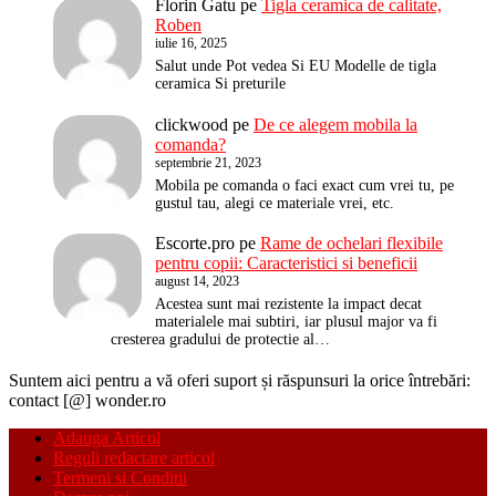
Florin Gatu
pe
Tigla ceramica de calitate,
Roben
iulie 16, 2025
Salut unde Pot vedea Si EU Modelle de tigla
ceramica Si preturile
clickwood
pe
De ce alegem mobila la
comanda?
septembrie 21, 2023
Mobila pe comanda o faci exact cum vrei tu, pe
gustul tau, alegi ce materiale vrei, etc.
Escorte.pro
pe
Rame de ochelari flexibile
pentru copii: Caracteristici si beneficii
august 14, 2023
Acestea sunt mai rezistente la impact decat
materialele mai subtiri, iar plusul major va fi
cresterea gradului de protectie al…
Suntem aici pentru a vă oferi suport și răspunsuri la orice întrebări:
contact [@] wonder.ro
Adauga Articol
Reguli redactare articol
Termeni si Conditii