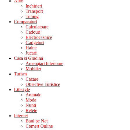
Auto
Inchirieri
Transport
Tuning
Cumparaturi
Calculatoare
Cadouri
Electrocasnice
Gadgeturi
Haine
Jucarii
Casa si Gradina
Amenajari Interioare
Mobilier
Turism
Cazare
Obiective Turistice
Lifestyle
Animale
Moda
Nunti
Retete
Internet
Bani pe Net
Comert Online