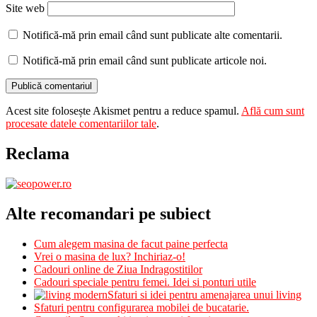
Site web
Notifică-mă prin email când sunt publicate alte comentarii.
Notifică-mă prin email când sunt publicate articole noi.
Acest site folosește Akismet pentru a reduce spamul.
Află cum sunt
procesate datele comentariilor tale
.
Reclama
Alte recomandari pe subiect
Cum alegem masina de facut paine perfecta
Vrei o masina de lux? Inchiriaz-o!
Cadouri online de Ziua Indragostitilor
Cadouri speciale pentru femei. Idei si ponturi utile
Sfaturi si idei pentru amenajarea unui living
Sfaturi pentru configurarea mobilei de bucatarie.