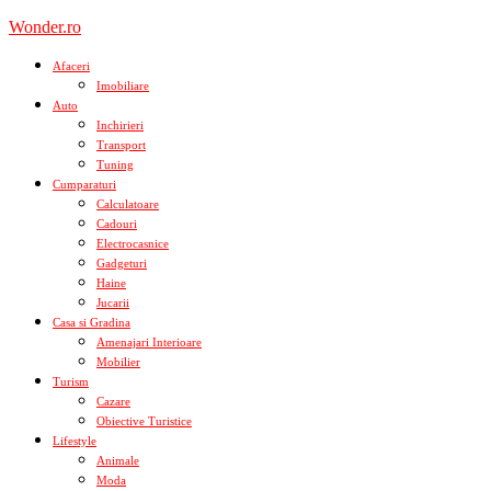
Skip
Wonder.ro
to
content
Afaceri
Imobiliare
Auto
Inchirieri
Transport
Tuning
Cumparaturi
Calculatoare
Cadouri
Electrocasnice
Gadgeturi
Haine
Jucarii
Casa si Gradina
Amenajari Interioare
Mobilier
Turism
Cazare
Obiective Turistice
Lifestyle
Animale
Moda