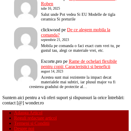
Roben
iulie 16, 2025
Salut unde Pot vedea Si EU Modelle de tigla
ceramica Si preturile
clickwood
pe
De ce alegem mobila la
comanda?
septembrie 21, 2023
Mobila pe comanda o faci exact cum vrei tu, pe
gustul tau, alegi ce materiale vrei, etc.
Escorte.pro
pe
Rame de ochelari flexibile
pentru copii: Caracteristici si beneficii
august 14, 2023
Acestea sunt mai rezistente la impact decat
materialele mai subtiri, iar plusul major va fi
cresterea gradului de protectie al…
Suntem aici pentru a vă oferi suport și răspunsuri la orice întrebări:
contact [@] wonder.ro
Adauga Articol
Reguli redactare articol
Termeni si Conditii
Despre noi