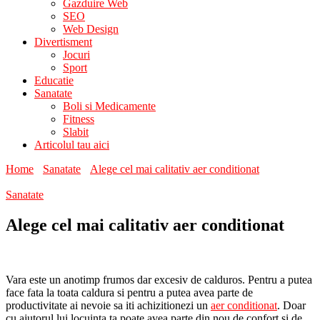
Gazduire Web
SEO
Web Design
Divertisment
Jocuri
Sport
Educatie
Sanatate
Boli si Medicamente
Fitness
Slabit
Articolul tau aici
Home
Sanatate
Alege cel mai calitativ aer conditionat
Sanatate
Alege cel mai calitativ aer conditionat
Vara este un anotimp frumos dar excesiv de calduros. Pentru a putea
face fata la toata caldura si pentru a putea avea parte de
productivitate ai nevoie sa iti achizitionezi un
aer conditionat
. Doar
cu ajutorul lui locuinta ta poate avea parte din nou de confort si de