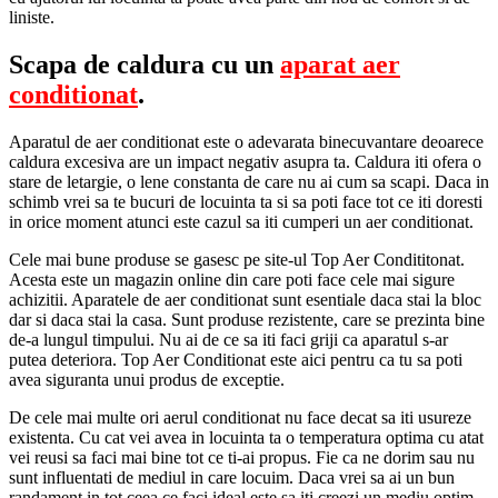
liniste.
Scapa de caldura cu un
aparat aer
conditionat
.
Aparatul de aer conditionat este o adevarata binecuvantare deoarece
caldura excesiva are un impact negativ asupra ta. Caldura iti ofera o
stare de letargie, o lene constanta de care nu ai cum sa scapi. Daca in
schimb vrei sa te bucuri de locuinta ta si sa poti face tot ce iti doresti
in orice moment atunci este cazul sa iti cumperi un aer conditionat.
Cele mai bune produse se gasesc pe site-ul Top Aer Condititonat.
Acesta este un magazin online din care poti face cele mai sigure
achizitii. Aparatele de aer conditionat sunt esentiale daca stai la bloc
dar si daca stai la casa. Sunt produse rezistente, care se prezinta bine
de-a lungul timpului. Nu ai de ce sa iti faci griji ca aparatul s-ar
putea deteriora. Top Aer Conditionat este aici pentru ca tu sa poti
avea siguranta unui produs de exceptie.
De cele mai multe ori aerul conditionat nu face decat sa iti usureze
existenta. Cu cat vei avea in locuinta ta o temperatura optima cu atat
vei reusi sa faci mai bine tot ce ti-ai propus. Fie ca ne dorim sau nu
sunt influentati de mediul in care locuim. Daca vrei sa ai un bun
randament in tot ceea ce faci ideal este sa iti creezi un mediu optim.