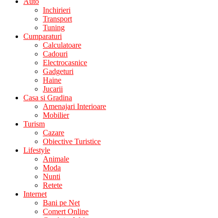
Auto
Inchirieri
Transport
Tuning
Cumparaturi
Calculatoare
Cadouri
Electrocasnice
Gadgeturi
Haine
Jucarii
Casa si Gradina
Amenajari Interioare
Mobilier
Turism
Cazare
Obiective Turistice
Lifestyle
Animale
Moda
Nunti
Retete
Internet
Bani pe Net
Comert Online