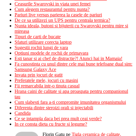
Ceasurile Swarovski in viata unei femei
Cum alegem restaurantul pentru nunta?
Pariuri live versus parierea la casele de pariuri
De ce sa utilizezi un UPS pentru centrala termica?
Nunta ideala, butoni si bijuterii cu Swarovski pentru mire si
mireasa
Tipuri de carti de bucate
Sfaturi utilizare corecta laptop
Sugestii rochii lungi de vara
Optiuni modele de rochii de primavara
Esti tanar si ai chef de distractie?! Atunci hai in Mamaia!
Fa cunostinta cu unul dintre cele mai bune telefoane dual sim:
Samsung Galaxy Ace
Invata prin jocuri de gatit
Preferatele mele, jocuri cu masini
Fii remarcabila intr-o tinuta casual
Hrana caini de calitate si apa proaspata pentru companionul
tau
Cum slabesti fara a-ti compromite imunitatea organismului
Diferenta dintre steroizi orali si injectabili
Candida
Ce se intampla daca bei prea mult ceai verde?
In ce consta dieta cu fructe si legume?
Florin Gatu
pe
Tigla ceramica de calitate,