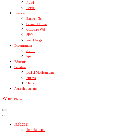
Nunti
Retete
Internet
Bani pe Net
Comert Online
Gazduire Web
SEO
Web Design
Divertisment
Jocuri
Sport
Educatie
Sanatate
Boli si Medicamente
Fitness
Slabit
Articolul tau aici
Wonder.ro
Afaceri
Imobiliare