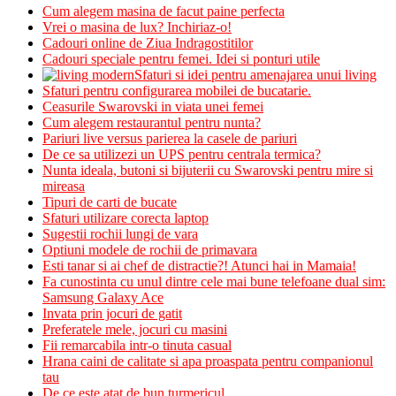
Cum alegem masina de facut paine perfecta
Vrei o masina de lux? Inchiriaz-o!
Cadouri online de Ziua Indragostitilor
Cadouri speciale pentru femei. Idei si ponturi utile
Sfaturi si idei pentru amenajarea unui living
Sfaturi pentru configurarea mobilei de bucatarie.
Ceasurile Swarovski in viata unei femei
Cum alegem restaurantul pentru nunta?
Pariuri live versus parierea la casele de pariuri
De ce sa utilizezi un UPS pentru centrala termica?
Nunta ideala, butoni si bijuterii cu Swarovski pentru mire si
mireasa
Tipuri de carti de bucate
Sfaturi utilizare corecta laptop
Sugestii rochii lungi de vara
Optiuni modele de rochii de primavara
Esti tanar si ai chef de distractie?! Atunci hai in Mamaia!
Fa cunostinta cu unul dintre cele mai bune telefoane dual sim:
Samsung Galaxy Ace
Invata prin jocuri de gatit
Preferatele mele, jocuri cu masini
Fii remarcabila intr-o tinuta casual
Hrana caini de calitate si apa proaspata pentru companionul
tau
De ce este atat de bun turmericul