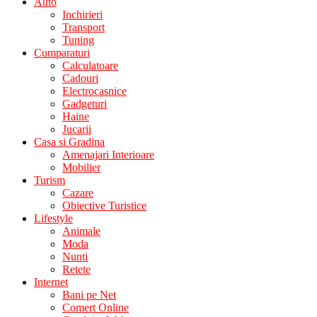
Auto
Inchirieri
Transport
Tuning
Cumparaturi
Calculatoare
Cadouri
Electrocasnice
Gadgeturi
Haine
Jucarii
Casa si Gradina
Amenajari Interioare
Mobilier
Turism
Cazare
Obiective Turistice
Lifestyle
Animale
Moda
Nunti
Retete
Internet
Bani pe Net
Comert Online