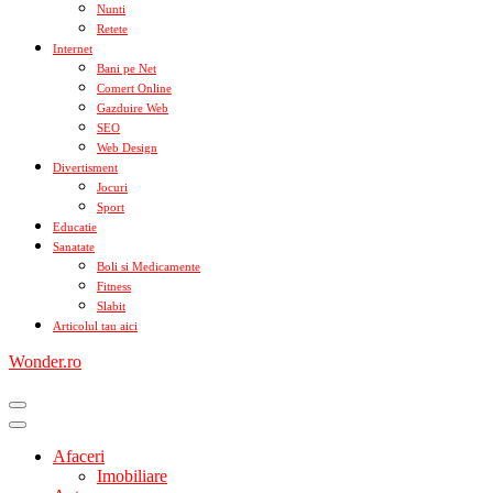
Nunti
Retete
Internet
Bani pe Net
Comert Online
Gazduire Web
SEO
Web Design
Divertisment
Jocuri
Sport
Educatie
Sanatate
Boli si Medicamente
Fitness
Slabit
Articolul tau aici
Wonder.ro
Afaceri
Imobiliare