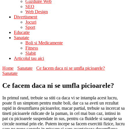
Gazduire Web
SEO
Web Design
Divertisment
Jocuri
Sport
Educatie
Sanatate
Boli si Medicamente
Fitness
Slabit
Articolul tau aici
Home
Sanatate
Ce facem daca ni se umfla picioarele?
Sanatate
Ce facem daca ni se umfla picioarele?
In primul rand, trebuie sa stiti ca daca vi se intampla acest lucru,
poate fi un simptom pentru multe boli, dar ca sa aveti un rezultat
rapid in desumflarea picioarelor, macar partial, trebuie sa incercat sa
tineti picioarele ridicate de la paman, in cel mai bun caz, intinsi in
pat cu picioarele suspendate in sus, pentru ca fluidele si sangele sa
circule normal prin ele. Putem incepe sa facem exercitii fizice, lucru
care ne pune sangele in miscare si care avantajeaza desumflarea