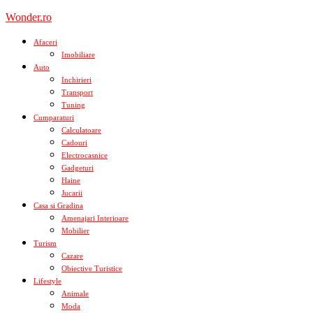
Skip
Wonder.ro
to
content
Afaceri
Imobiliare
Auto
Inchirieri
Transport
Tuning
Cumparaturi
Calculatoare
Cadouri
Electrocasnice
Gadgeturi
Haine
Jucarii
Casa si Gradina
Amenajari Interioare
Mobilier
Turism
Cazare
Obiective Turistice
Lifestyle
Animale
Moda