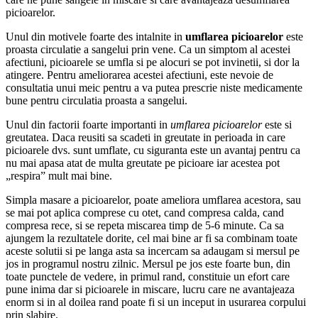
picioarelor.
Unul din motivele foarte des intalnite in
umflarea picioarelor
este
proasta circulatie a sangelui prin vene. Ca un simptom al acestei
afectiuni, picioarele se umfla si pe alocuri se pot invinetii, si dor la
atingere. Pentru ameliorarea acestei afectiuni, este nevoie de
consultatia unui meic pentru a va putea prescrie niste medicamente
bune pentru circulatia proasta a sangelui.
Unul din factorii foarte importanti in
umflarea picioarelor
este si
greutatea. Daca reusiti sa scadeti in greutate in perioada in care
picioarele dvs. sunt umflate, cu siguranta este un avantaj pentru ca
nu mai apasa atat de multa greutate pe picioare iar acestea pot
„respira” mult mai bine.
Simpla masare a picioarelor, poate ameliora umflarea acestora, sau
se mai pot aplica comprese cu otet, cand compresa calda, cand
compresa rece, si se repeta miscarea timp de 5-6 minute. Ca sa
ajungem la rezultatele dorite, cel mai bine ar fi sa combinam toate
aceste solutii si pe langa asta sa incercam sa adaugam si mersul pe
jos in programul nostru zilnic. Mersul pe jos este foarte bun, din
toate punctele de vedere, in primul rand, constituie un efort care
pune inima dar si picioarele in miscare, lucru care ne avantajeaza
enorm si in al doilea rand poate fi si un inceput in usurarea corpului
prin slabire.