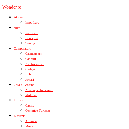
Skip
Wonder.ro
to
content
Afaceri
Imobiliare
Auto
Inchirieri
Transport
Tuning
Cumparaturi
Calculatoare
Cadouri
Electrocasnice
Gadgeturi
Haine
Jucarii
Casa si Gradina
Amenajari Interioare
Mobilier
Turism
Cazare
Obiective Turistice
Lifestyle
Animale
Moda