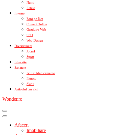
Nunti
Retete
Internet
Bani pe Net
Comert Online
Gazduire Web
SEO
Web Design
Divertisment
Jocuri
Sport
Educatie
Sanatate
Boli si Medicamente
Fitness
Slabit
Articolul tau aici
Wonder.ro
Afaceri
Imobiliare