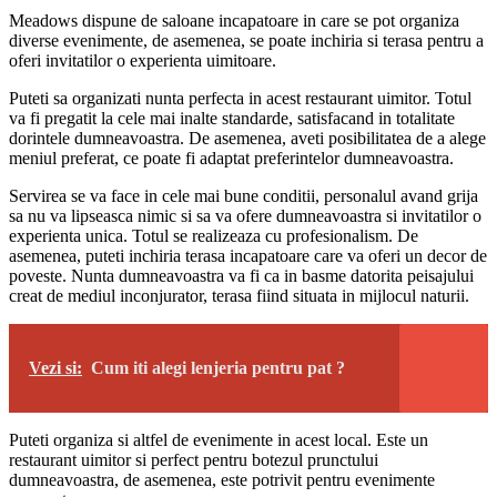
Meadows dispune de saloane incapatoare in care se pot organiza
diverse evenimente, de asemenea, se poate inchiria si terasa pentru a
oferi invitatilor o experienta uimitoare.
Puteti sa organizati nunta perfecta in acest restaurant uimitor. Totul
va fi pregatit la cele mai inalte standarde, satisfacand in totalitate
dorintele dumneavoastra. De asemenea, aveti posibilitatea de a alege
meniul preferat, ce poate fi adaptat preferintelor dumneavoastra.
Servirea se va face in cele mai bune conditii, personalul avand grija
sa nu va lipseasca nimic si sa va ofere dumneavoastra si invitatilor o
experienta unica. Totul se realizeaza cu profesionalism. De
asemenea, puteti inchiria terasa incapatoare care va oferi un decor de
poveste. Nunta dumneavoastra va fi ca in basme datorita peisajului
creat de mediul inconjurator, terasa fiind situata in mijlocul naturii.
Vezi si:
Cum iti alegi lenjeria pentru pat ?
Puteti organiza si altfel de evenimente in acest local. Este un
restaurant uimitor si perfect pentru botezul prunctului
dumneavoastra, de asemenea, este potrivit pentru evenimente