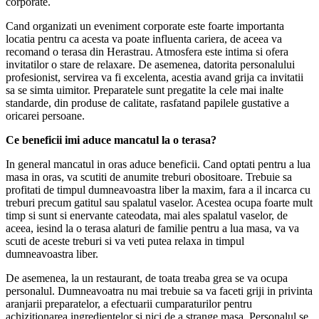
corporate.
Cand organizati un eveniment corporate este foarte importanta
locatia pentru ca acesta va poate influenta cariera, de aceea va
recomand o terasa din Herastrau. Atmosfera este intima si ofera
invitatilor o stare de relaxare. De asemenea, datorita personalului
profesionist, servirea va fi excelenta, acestia avand grija ca invitatii
sa se simta uimitor. Preparatele sunt pregatite la cele mai inalte
standarde, din produse de calitate, rasfatand papilele gustative a
oricarei persoane.
Ce beneficii imi aduce mancatul la o terasa?
In general mancatul in oras aduce beneficii. Cand optati pentru a lua
masa in oras, va scutiti de anumite treburi obositoare. Trebuie sa
profitati de timpul dumneavoastra liber la maxim, fara a il incarca cu
treburi precum gatitul sau spalatul vaselor. Acestea ocupa foarte mult
timp si sunt si enervante cateodata, mai ales spalatul vaselor, de
aceea, iesind la o terasa alaturi de familie pentru a lua masa, va va
scuti de aceste treburi si va veti putea relaxa in timpul
dumneavoastra liber.
De asemenea, la un restaurant, de toata treaba grea se va ocupa
personalul. Dumneavoatra nu mai trebuie sa va faceti griji in privinta
aranjarii preparatelor, a efectuarii cumparaturilor pentru
achizitionarea ingredientelor si nici de a strange masa. Personalul se