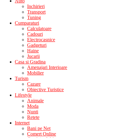
Auto
Inchirieri
Transport
Tuning
Cumparaturi
Calculatoare
Cadouri
Electrocasnice
Gadgeturi
Haine
Jucarii
Casa si Gradina
Amenajari Interioare
Mobilier
Turism
Cazare
Obiective Turistice
Lifestyle
Animale
Moda
Nunti
Retete
Internet
Bani pe Net
Comert Online