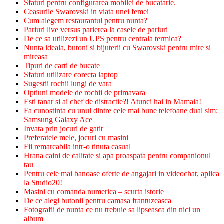
Sfaturi pentru configurarea mobilei de bucatarie.
Ceasurile Swarovski in viata unei femei
Cum alegem restaurantul pentru nunta?
Pariuri live versus parierea la casele de pariuri
De ce sa utilizezi un UPS pentru centrala termica?
Nunta ideala, butoni si bijuterii cu Swarovski pentru mire si
mireasa
Tipuri de carti de bucate
Sfaturi utilizare corecta laptop
Sugestii rochii lungi de vara
Optiuni modele de rochii de primavara
Esti tanar si ai chef de distractie?! Atunci hai in Mamaia!
Fa cunostinta cu unul dintre cele mai bune telefoane dual sim:
Samsung Galaxy Ace
Invata prin jocuri de gatit
Preferatele mele, jocuri cu masini
Fii remarcabila intr-o tinuta casual
Hrana caini de calitate si apa proaspata pentru companionul
tau
Pentru cele mai banoase oferte de angajari in videochat, aplica
la Studio20!
Masini cu comanda numerica – scurta istorie
De ce alegi butonii pentru camasa frantuzeasca
Fotografii de nunta ce nu trebuie sa lipseasca din nici un
album