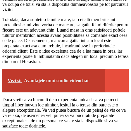
va ocupa de tot si va sta la dispozitia dumneavoastra pe tot parcursul
vizitei.
Totodata, daca sunteti o familie mare, iar ceilalti membrii sunt
pretentiosi cand vine vorba de mancare, sa gatiti feluri diferite pentru
fiecare este un adevarat chin. Luand masa in oras satisfaceti poftele
tuturor membrilor, acestia avand posibilitatea sa comande exact ceea
ce le place. De asemenea, mancarea gatita intr-un locat este
preparata exact asa cum trebuie, incadrandu-se in preferintele
oricarui client. Este o idee excelenta cea de a lua masa in oras, iar
experienta poate fi imbunatatita daca alegeti un local precum o terasa
din parcul Herastrau.
Vezi si:
Avantajele unui studio videochat
Daca vreti sa va bucurati de o experienta unica si sa va petreceti
timpul liber intr-un loc uimitor, iesitul la o terasa din parc este o
alegere exceptionala. Va veti putea bucura de un peisaj de vis ce va
va relaxa, de asemenea veti putea sa va bucurati de preparate
exceptionale si de un personal ce va av sta la dispozitie si va va
satisface toate dorintele.