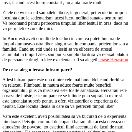
insa, facand acest lucru constant , nu ajuta foarte mult.
Zilele de week-end sau zilele libere, in general, petrecute in propria
locuinta duc la sedentarism, acest lucru nefiind sanatos pentru noi.
Va recomand pentru petrecerea timpului liber iesitul in oras, daca nu
va permiteti excursiile mici.
In Bucuresti aveti o multi de localuri in care va puteti bucura de
timpul dumneavoastra liber, singur sau in compania prietenilor sau a
familiei. Cand nu stiti unde sa iesiti sa va eliberati de stresul
acumulat in timpul zilei, sau pur si simplu doriti sa va relaxati alaturi
de persoanele dragi, o idee excelenta ar fi sa alegeti
terase Herastrau
.
De ce sa aleg o terasa intr-un parc?
A iesi intr-un parc este una dintre cele mai bune idei cand doriti sa
va relaxati. Plimbatul in natura aduce foarte multe beneficii
organismului, plus ca miscarea este foarte sanatoasa. Hersatrau este
o oaza de liniste, este un parc ce se intinde pe o suprafata mare si
este amenajat superb pentru a oferi vizitatorilor o experienta de
neuitat. Este locatia ideala in care sa va petreceti timpul liber.
Vara este excelent, aveti posibilitatea sa va bucurati de o experienta
uimitoare. Peisajul conturat de copacii batrani din acesta creeaza o
atmosfera de poveste, tot esteticul fiind accentuat de lacul de mari