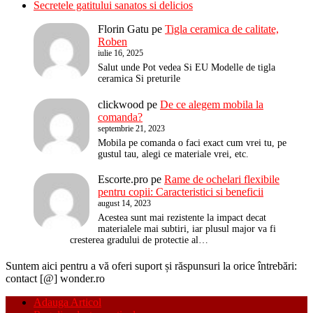
Secretele gatitului sanatos si delicios
Florin Gatu
pe
Tigla ceramica de calitate,
Roben
iulie 16, 2025
Salut unde Pot vedea Si EU Modelle de tigla
ceramica Si preturile
clickwood
pe
De ce alegem mobila la
comanda?
septembrie 21, 2023
Mobila pe comanda o faci exact cum vrei tu, pe
gustul tau, alegi ce materiale vrei, etc.
Escorte.pro
pe
Rame de ochelari flexibile
pentru copii: Caracteristici si beneficii
august 14, 2023
Acestea sunt mai rezistente la impact decat
materialele mai subtiri, iar plusul major va fi
cresterea gradului de protectie al…
Suntem aici pentru a vă oferi suport și răspunsuri la orice întrebări:
contact [@] wonder.ro
Adauga Articol