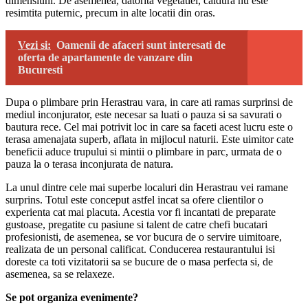
dimensiuni. De asemenea, datorita vegetatiei, caldura nu este
resimtita puternic, precum in alte locatii din oras.
Vezi si:
Oamenii de afaceri sunt interesati de
oferta de apartamente de vanzare din
Bucuresti
Dupa o plimbare prin Herastrau vara, in care ati ramas surprinsi de
mediul inconjurator, este necesar sa luati o pauza si sa savurati o
bautura rece. Cel mai potrivit loc in care sa faceti acest lucru este o
terasa amenajata superb, aflata in mijlocul naturii. Este uimitor cate
beneficii aduce trupului si mintii o plimbare in parc, urmata de o
pauza la o terasa inconjurata de natura.
La unul dintre cele mai superbe localuri din Herastrau vei ramane
surprins. Totul este conceput astfel incat sa ofere clientilor o
experienta cat mai placuta. Acestia vor fi incantati de preparate
gustoase, pregatite cu pasiune si talent de catre chefi bucatari
profesionisti, de asemenea, se vor bucura de o servire uimitoare,
realizata de un personal calificat. Conducerea restaurantului isi
doreste ca toti vizitatorii sa se bucure de o masa perfecta si, de
asemenea, sa se relaxeze.
Se pot organiza evenimente?