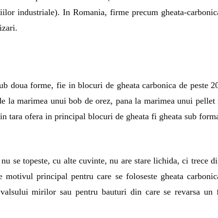
iilor industriale). In Romania, firme precum gheata-carbonic
izari.
ub doua forme, fie in blocuri de gheata carbonica de peste 2
 de la marimea unui bob de orez, pana la marimea unui pellet
in tara ofera in principal blocuri de gheata fi gheata sub form
nu se topeste, cu alte cuvinte, nu are stare lichida, ci trece di
 motivul principal pentru care se foloseste gheata carbonic
 valsului mirilor sau pentru bauturi din care se revarsa un