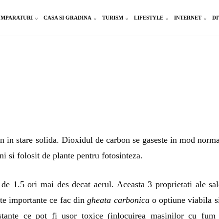
MPARATURI
CASA SI GRADINA
TURISM
LIFESTYLE
INTERNET
DI
n in stare solida. Dioxidul de carbon se gaseste in mod norma
i si folosit de plante pentru fotosinteza.
de 1.5 ori mai des decat aerul. Aceasta 3 proprietati ale sal
rte importante ce fac din
gheata carbonica
o optiune viabila s
stante ce pot fi usor toxice (inlocuirea masinilor cu fum