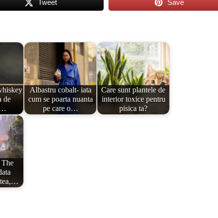
Tweet
Save
 whiskey
Albastru cobalt- iata
Care sunt plantele de
a de
cum se poarta nuanta
interior toxice pentru
?…
pe care o…
pisica ta?
 The
data
stea,…