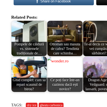
Share on Facebook
Related Posts:
Pompele de căldură
Ottoman sau masuta
Te-ai decis ce
vs. sistemele
de cafea? Tendinta
vei cumpăr
tradiționale de…
care schimba…
sărbători
Ghid complet: cum sa
Ce poți face într-un
Dragon Age
repari scaunul de
cazinou dacă ești
Veilguard: 
birou?
novice?
lansarii, pove
TAGS:
dry ice
gheata carbonica