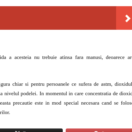
lida a acesteia nu trebuie atinsa fara manusi, deoarece a
gura chiar si pentru persoanele ce sufera de astm, dioxidu
 la nivelul podelei. In momentul in care concentratia de dioxi
easta precautie este in mod special necesara cand se folos
ilor.