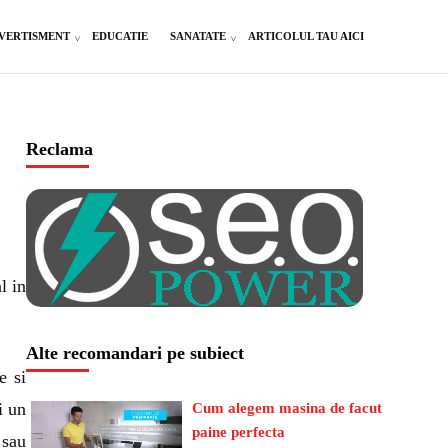
VERTISMENT
EDUCATIE
SANATATE
ARTICOLUL TAU AICI
Reclama
l in
Alte recomandari pe subiect
e si
i un
Cum alegem masina de facut
paine perfecta
 sau