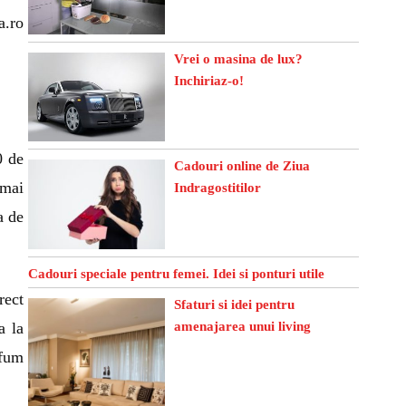
a.ro
Vrei o masina de lux?
Inchiriaz-o!
0 de
Cadouri online de Ziua
 mai
Indragostitilor
a de
Cadouri speciale pentru femei. Idei si ponturi utile
rect
Sfaturi si idei pentru
a la
amenajarea unui living
 fum