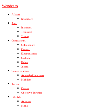
Skip
Wonder.ro
to
content
Afaceri
Imobiliare
Auto
Inchirieri
Transport
Tuning
Cumparaturi
Calculatoare
Cadouri
Electrocasnice
Gadgeturi
Haine
Jucarii
Casa si Gradina
Amenajari Interioare
Mobilier
Turism
Cazare
Obiective Turistice
Lifestyle
Animale
Moda