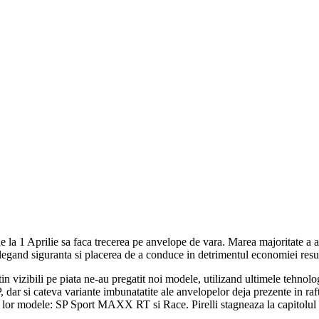
 la 1 Aprilie sa faca trecerea pe anvelope de vara. Marea majoritate a ace
legand siguranta si placerea de a conduce in detrimentul economiei resu
in vizibili pe piata ne-au pregatit noi modele, utilizand ultimele tehnol
ar si cateva variante imbunatatite ale anvelopelor deja prezente in raft
r modele: SP Sport MAXX RT si Race. Pirelli stagneaza la capitolul nout