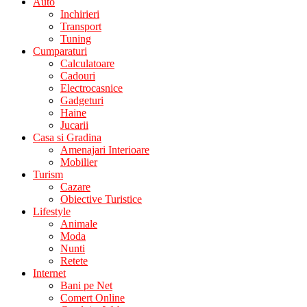
Auto
Inchirieri
Transport
Tuning
Cumparaturi
Calculatoare
Cadouri
Electrocasnice
Gadgeturi
Haine
Jucarii
Casa si Gradina
Amenajari Interioare
Mobilier
Turism
Cazare
Obiective Turistice
Lifestyle
Animale
Moda
Nunti
Retete
Internet
Bani pe Net
Comert Online