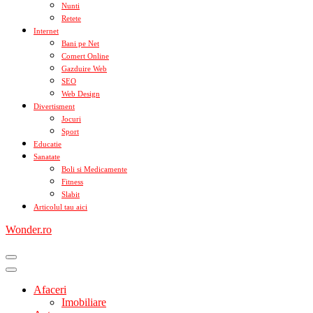
Nunti
Retete
Internet
Bani pe Net
Comert Online
Gazduire Web
SEO
Web Design
Divertisment
Jocuri
Sport
Educatie
Sanatate
Boli si Medicamente
Fitness
Slabit
Articolul tau aici
Wonder.ro
Afaceri
Imobiliare