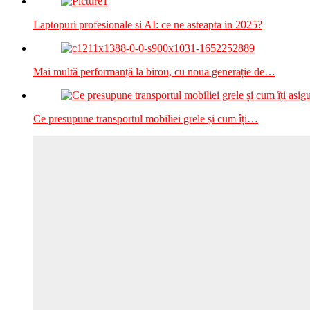
Laptopuri profesionale si AI: ce ne asteapta in 2025?
Mai multă performanță la birou, cu noua generație de…
Ce presupune transportul mobiliei grele și cum îți…