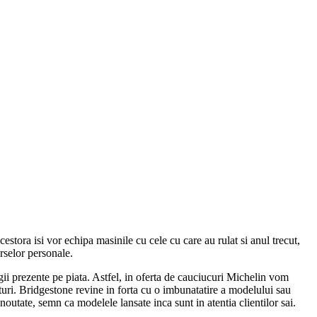
stora isi vor echipa masinile cu cele cu care au rulat si anul trecut,
rselor personale.
ogii prezente pe piata. Astfel, in oferta de cauciucuri Michelin vom
uri. Bridgestone revine in forta cu o imbunatatire a modelului sau
ate, semn ca modelele lansate inca sunt in atentia clientilor sai.