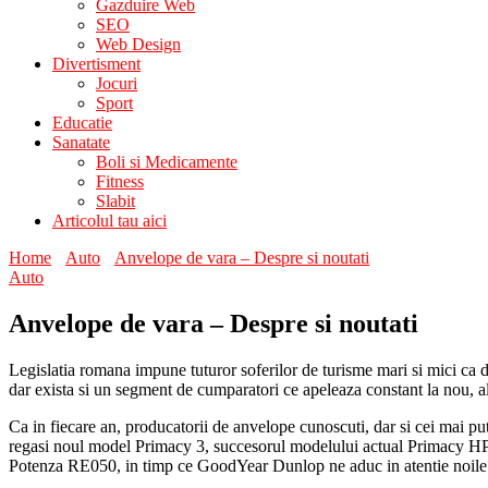
Gazduire Web
SEO
Web Design
Divertisment
Jocuri
Sport
Educatie
Sanatate
Boli si Medicamente
Fitness
Slabit
Articolul tau aici
Home
Auto
Anvelope de vara – Despre si noutati
Auto
Anvelope de vara – Despre si noutati
Legislatia romana impune tuturor soferilor de turisme mari si mici ca de
dar exista si un segment de cumparatori ce apeleaza constant la nou, a
Ca in fiecare an, producatorii de anvelope cunoscuti, dar si cei mai put
regasi noul model Primacy 3, succesorul modelului actual Primacy HP, d
Potenza RE050, in timp ce GoodYear Dunlop ne aduc in atentie noile lo