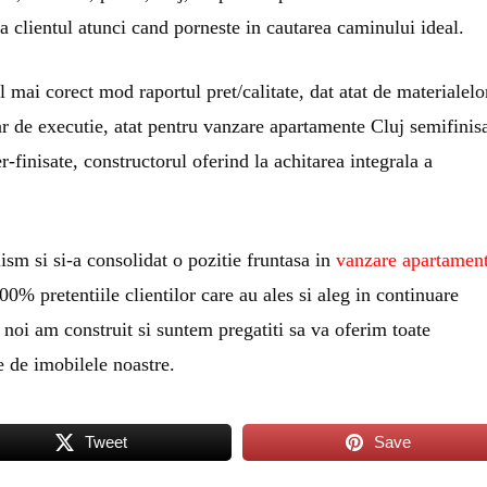
ta clientul atunci cand porneste in cautarea caminului ideal.
l mai corect mod raportul pret/calitate, dat atat de materialelo
ar de executie, atat pentru vanzare apartamente Cluj semifinis
finisate, constructorul oferind la achitarea integrala a
ism si si-a consolidat o pozitie fruntasa in
vanzare apartamen
0% pretentiile clientilor care au ales si aleg in continuare
noi am construit si suntem pregatiti sa va oferim toate
e de imobilele noastre.
Tweet
Save