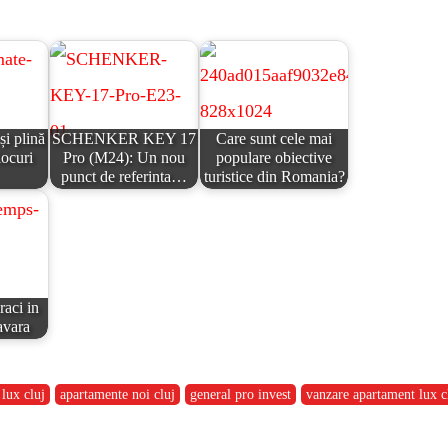
și plină
SCHENKER KEY 17
Care sunt cele mai
locuri
Pro (M24): Un nou
populare obiective
punct de referinta…
turistice din Romania?
aci in
avara
lux cluj
apartamente noi cluj
general pro invest
vanzare apartament lux c