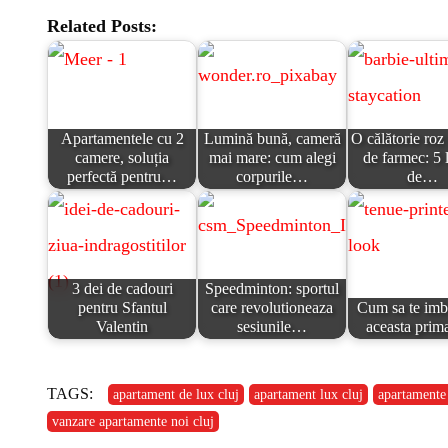
Related Posts:
Apartamentele cu 2
Lumină bună, cameră
O călătorie roz 
camere, soluția
mai mare: cum alegi
de farmec: 5 
perfectă pentru…
corpurile…
de…
3 dei de cadouri
Speedminton: sportul
pentru Sfantul
care revolutioneaza
Cum sa te imbr
Valentin
sesiunile…
aceasta prim
TAGS:
apartament de lux cluj
apartament lux cluj
apartamente 
vanzare apartamente noi cluj