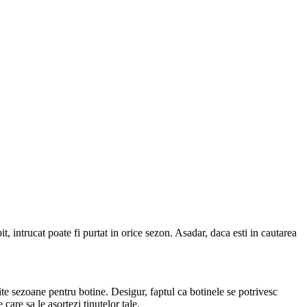
t, intrucat poate fi purtat in orice sezon. Asadar, daca esti in cautarea
ite sezoane pentru botine. Desigur, faptul ca botinele se potrivesc
are sa le asortezi tinutelor tale.