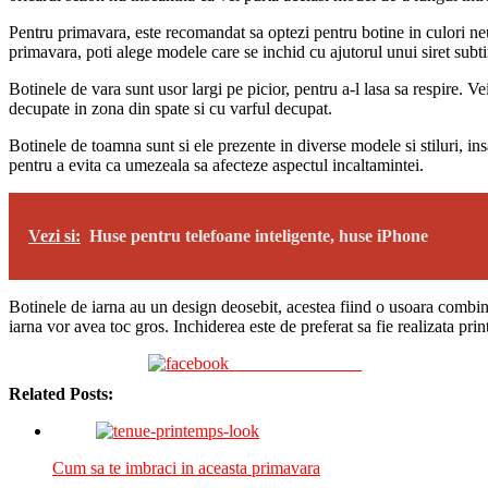
Pentru primavara, este recomandat sa optezi pentru botine in culori neutr
primavara, poti alege modele care se inchid cu ajutorul unui siret subtire
Botinele de vara sunt usor largi pe picior, pentru a-l lasa sa respire. V
decupate in zona din spate si cu varful decupat.
Botinele de toamna sunt si ele prezente in diverse modele si stiluri, in
pentru a evita ca umezeala sa afecteze aspectul incaltamintei.
Vezi si:
Huse pentru telefoane inteligente, huse iPhone
Botinele de iarna au un design deosebit, acestea fiind o usoara combinati
iarna vor avea toc gros. Inchiderea este de preferat sa fie realizata print
Share on Facebook
Related Posts:
Cum sa te imbraci in aceasta primavara