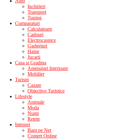
Auto
Inchirieri
Transport
Tuning
Cumparaturi
Calculatoare
Cadouri
Electrocasnice
Gadgeturi
Haine
Jucarii
Casa si Gradina
Amenajari Interioare
Mobilier
Turism
Cazare
Obiective Turistice
Lifestyle
Animale
Moda
Nunti
Retete
Internet
Bani pe Net
Comert Online