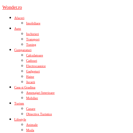
Skip
Wonder.ro
to
content
Afaceri
Imobiliare
Auto
Inchirieri
Transport
Tuning
Cumparaturi
Calculatoare
Cadouri
Electrocasnice
Gadgeturi
Haine
Jucarii
Casa si Gradina
Amenajari Interioare
Mobilier
Turism
Cazare
Obiective Turistice
Lifestyle
Animale
Moda