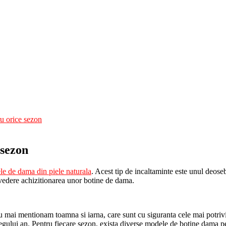
u orice sezon
 sezon
le de dama din piele naturala
. Acest tip de incaltaminte este unul deosebi
in vedere achizitionarea unor botine de dama.
 nu mai mentionam toamna si iarna, care sunt cu siguranta cele mai potriv
gului an. Pentru fiecare sezon, exista diverse modele de botine dama pe c