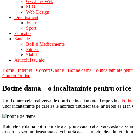
Gazduire Web
SEO
Web Design
Divertisment
Jocuri
Sport
Educatie
Sanatate
Boli si Medicamente
Fitness
Slabit
Articolul tau aici
Home
Internet
Comert Online
Botine dama – o incaltaminte pentr
Comert Online
Botine dama – o incaltaminte pentru orice
Unul dintre cele mai versatile tipuri de incaltaminte il reprezinta
botine
unor incaltaminte pe care sa le asortezi tinutelor tale, ar trebui sa ai 
Botinele de dama pot fi purtate atat primavara, cat si vara, asta ca sa
oricarui sezon nu inseamna ca vei purta acelasi model de-a lungul intre