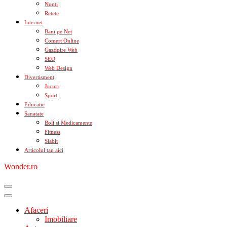
Nunti
Retete
Internet
Bani pe Net
Comert Online
Gazduire Web
SEO
Web Design
Divertisment
Jocuri
Sport
Educatie
Sanatate
Boli si Medicamente
Fitness
Slabit
Articolul tau aici
Wonder.ro
Afaceri
Imobiliare