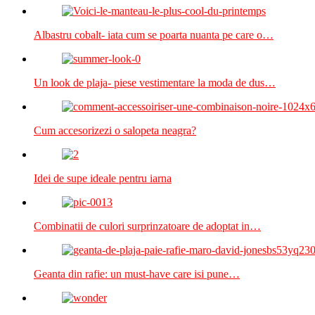
Albastru cobalt- iata cum se poarta nuanta pe care o…
Un look de plaja- piese vestimentare la moda de dus…
Cum accesorizezi o salopeta neagra?
Idei de supe ideale pentru iarna
Combinatii de culori surprinzatoare de adoptat in…
Geanta din rafie: un must-have care isi pune…