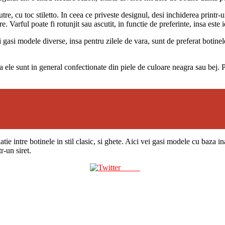
e, cu toc stiletto. In ceea ce priveste designul, desi inchiderea printr-u
. Varful poate fi rotunjit sau ascutit, in functie de preferinte, insa este
ei gasi modele diverse, insa pentru zilele de vara, sunt de preferat botine
sa ele sunt in general confectionate din piele de culoare neagra sau bej. P
e intre botinele in stil clasic, si ghete. Aici vei gasi modele cu baza inal
r-un siret.
Tweet