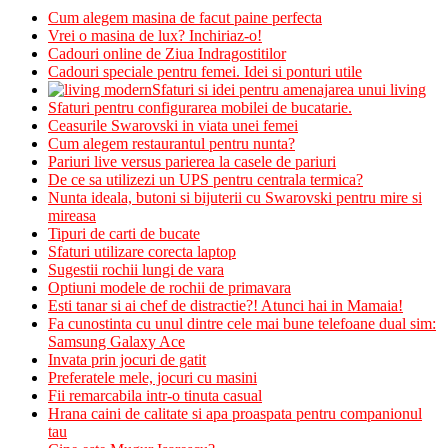
Cum alegem masina de facut paine perfecta
Vrei o masina de lux? Inchiriaz-o!
Cadouri online de Ziua Indragostitilor
Cadouri speciale pentru femei. Idei si ponturi utile
Sfaturi si idei pentru amenajarea unui living
Sfaturi pentru configurarea mobilei de bucatarie.
Ceasurile Swarovski in viata unei femei
Cum alegem restaurantul pentru nunta?
Pariuri live versus parierea la casele de pariuri
De ce sa utilizezi un UPS pentru centrala termica?
Nunta ideala, butoni si bijuterii cu Swarovski pentru mire si
mireasa
Tipuri de carti de bucate
Sfaturi utilizare corecta laptop
Sugestii rochii lungi de vara
Optiuni modele de rochii de primavara
Esti tanar si ai chef de distractie?! Atunci hai in Mamaia!
Fa cunostinta cu unul dintre cele mai bune telefoane dual sim:
Samsung Galaxy Ace
Invata prin jocuri de gatit
Preferatele mele, jocuri cu masini
Fii remarcabila intr-o tinuta casual
Hrana caini de calitate si apa proaspata pentru companionul
tau