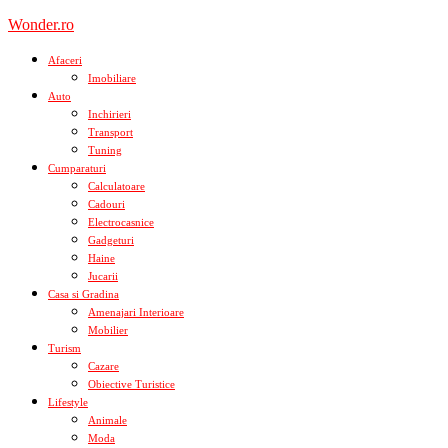
Skip
Wonder.ro
to
content
Afaceri
Imobiliare
Auto
Inchirieri
Transport
Tuning
Cumparaturi
Calculatoare
Cadouri
Electrocasnice
Gadgeturi
Haine
Jucarii
Casa si Gradina
Amenajari Interioare
Mobilier
Turism
Cazare
Obiective Turistice
Lifestyle
Animale
Moda