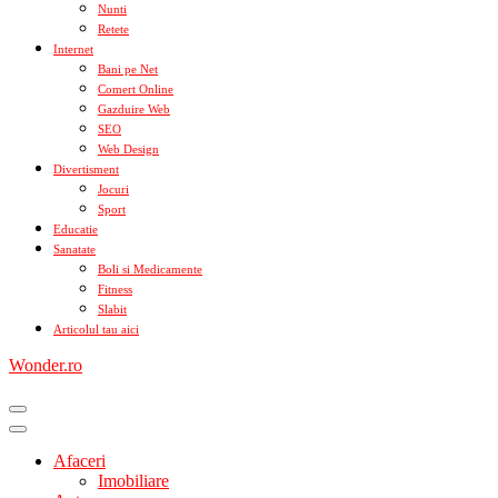
Nunti
Retete
Internet
Bani pe Net
Comert Online
Gazduire Web
SEO
Web Design
Divertisment
Jocuri
Sport
Educatie
Sanatate
Boli si Medicamente
Fitness
Slabit
Articolul tau aici
Wonder.ro
Afaceri
Imobiliare