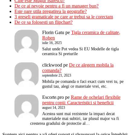
Cine este Mugur Isarescu?
De ce ai nevoie pentru a fi un manager bun?
Este oare utila pregatirea la geografie?
3 greseli gramaticale pe care ar trebui sa le corectam
De ce sa folosesti un flipchart?
Florin Gatu
pe
Tigla ceramica de calitate,
Roben
iulie 16, 2025
Salut unde Pot vedea Si EU Modelle de tigla
ceramica Si preturile
clickwood
pe
De ce alegem mobila la
comanda?
septembrie 21, 2023
Mobila pe comanda o faci exact cum vrei tu, pe
gustul tau, alegi ce materiale vrei, etc.
Escorte.pro
pe
Rame de ochelari flexibile
pentru copii: Caracteristici si beneficii
august 14, 2023
Acestea sunt mai rezistente la impact decat
materialele mai subtiri, iar plusul major va fi
cresterea gradului de protectie al…
Suntem aici pentru a vă oferi suport și răspunsuri la orice întrebări: