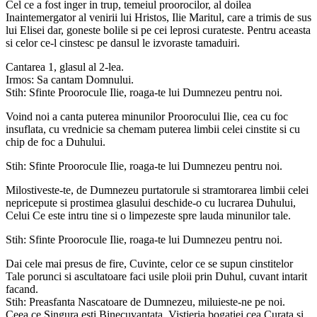
Cel ce a fost inger in trup, temeiul proorocilor, al doilea
Inaintemergator al venirii lui Hristos, Ilie Maritul, care a trimis de sus
lui Elisei dar, goneste bolile si pe cei leprosi curateste. Pentru aceasta
si celor ce-l cinstesc pe dansul le izvoraste tamaduiri.
Cantarea 1, glasul al 2-lea.
Irmos: Sa cantam Domnului.
Stih: Sfinte Proorocule Ilie, roaga-te lui Dumnezeu pentru noi.
Voind noi a canta puterea minunilor Proorocului Ilie, cea cu foc
insuflata, cu vrednicie sa chemam puterea limbii celei cinstite si cu
chip de foc a Duhului.
Stih: Sfinte Proorocule Ilie, roaga-te lui Dumnezeu pentru noi.
Milostiveste-te, de Dumnezeu purtatorule si stramtorarea limbii celei
nepricepute si prostimea glasului deschide-o cu lucrarea Duhului,
Celui Ce este intru tine si o limpezeste spre lauda minunilor tale.
Stih: Sfinte Proorocule Ilie, roaga-te lui Dumnezeu pentru noi.
Dai cele mai presus de fire, Cuvinte, celor ce se supun cinstitelor
Tale porunci si ascultatoare faci usile ploii prin Duhul, cuvant intarit
facand.
Stih: Preasfanta Nascatoare de Dumnezeu, miluieste-ne pe noi.
Ceea ce Singura esti Binecuvantata, Vistieria bogatiei cea Curata si