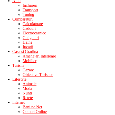
Auto
Inchirieri
Transport
Tuning
Cumparaturi
Calculatoare
Cadouri
Electrocasnice
Gadgeturi
Haine
Jucarii
Casa si Gradina
Amenajari Interioare
Mobilier
Turism
Cazare
Obiective Turistice
Lifestyle
Animale
Moda
Nunti
Retete
Internet
Bani pe Net
Comert Online