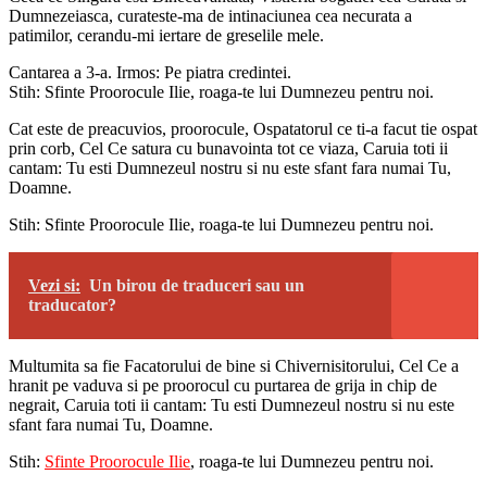
Dumnezeiasca, curateste-ma de intinaciunea cea necurata a
patimilor, cerandu-mi iertare de greselile mele.
Cantarea a 3-a. Irmos: Pe piatra credintei.
Stih: Sfinte Proorocule Ilie, roaga-te lui Dumnezeu pentru noi.
Cat este de preacuvios, proorocule, Ospatatorul ce ti-a facut tie ospat
prin corb, Cel Ce satura cu bunavointa tot ce viaza, Caruia toti ii
cantam: Tu esti Dumnezeul nostru si nu este sfant fara numai Tu,
Doamne.
Stih: Sfinte Proorocule Ilie, roaga-te lui Dumnezeu pentru noi.
Vezi si:
Un birou de traduceri sau un
traducator?
Multumita sa fie Facatorului de bine si Chivernisitorului, Cel Ce a
hranit pe vaduva si pe proorocul cu purtarea de grija in chip de
negrait, Caruia toti ii cantam: Tu esti Dumnezeul nostru si nu este
sfant fara numai Tu, Doamne.
Stih:
Sfinte Proorocule Ilie
, roaga-te lui Dumnezeu pentru noi.