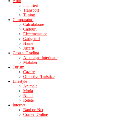
Auto
Inchirieri
Transport
Tuning
Cumparaturi
Calculatoare
Cadouri
Electrocasnice
Gadgeturi
Haine
Jucarii
Casa si Gradina
Amenajari Interioare
Mobilier
Turism
Cazare
Obiective Turistice
Lifestyle
Animale
Moda
Nunti
Retete
Internet
Bani pe Net
Comert Online