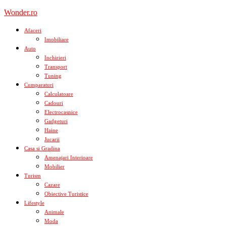
Skip
Wonder.ro
to
content
Afaceri
Imobiliare
Auto
Inchirieri
Transport
Tuning
Cumparaturi
Calculatoare
Cadouri
Electrocasnice
Gadgeturi
Haine
Jucarii
Casa si Gradina
Amenajari Interioare
Mobilier
Turism
Cazare
Obiective Turistice
Lifestyle
Animale
Moda