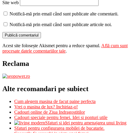
Site web
Notifică-mă prin email când sunt publicate alte comentarii.
Notifică-mă prin email când sunt publicate articole noi.
Acest site folosește Akismet pentru a reduce spamul.
Află cum sunt
procesate datele comentariilor tale
.
Reclama
Alte recomandari pe subiect
Cum alegem masina de facut paine perfecta
Vrei o masina de lux? Inchiriaz-o!
Cadouri online de Ziua Indragostitilor
Cadouri speciale pentru femei. Idei si ponturi utile
Sfaturi si idei pentru amenajarea unui living
Sfaturi pentru configurarea mobilei de bucatarie.