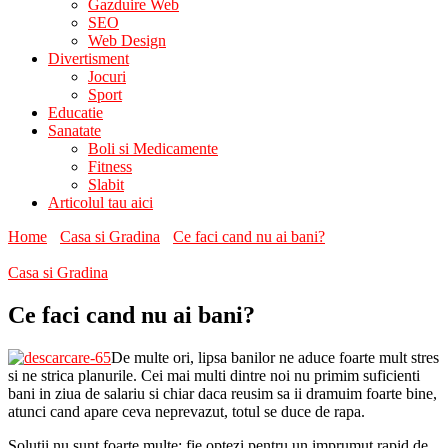
Gazduire Web
SEO
Web Design
Divertisment
Jocuri
Sport
Educatie
Sanatate
Boli si Medicamente
Fitness
Slabit
Articolul tau aici
Home
Casa si Gradina
Ce faci cand nu ai bani?
Casa si Gradina
Ce faci cand nu ai bani?
De multe ori, lipsa banilor ne aduce foarte mult stres
si ne strica planurile. Cei mai multi dintre noi nu primim suficienti
bani in ziua de salariu si chiar daca reusim sa ii dramuim foarte bine,
atunci cand apare ceva neprevazut, totul se duce de rapa.
Solutii nu sunt foarte multe: fie optezi pentru un imprumut rapid de