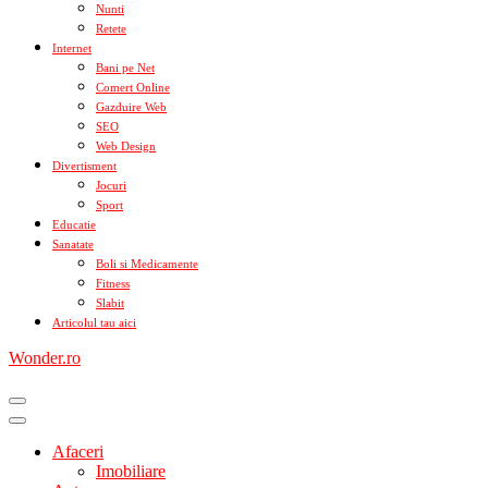
Nunti
Retete
Internet
Bani pe Net
Comert Online
Gazduire Web
SEO
Web Design
Divertisment
Jocuri
Sport
Educatie
Sanatate
Boli si Medicamente
Fitness
Slabit
Articolul tau aici
Wonder.ro
Afaceri
Imobiliare