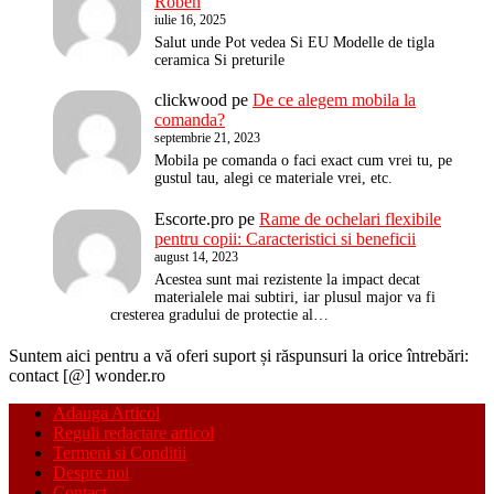
Roben
iulie 16, 2025
Salut unde Pot vedea Si EU Modelle de tigla
ceramica Si preturile
clickwood
pe
De ce alegem mobila la
comanda?
septembrie 21, 2023
Mobila pe comanda o faci exact cum vrei tu, pe
gustul tau, alegi ce materiale vrei, etc.
Escorte.pro
pe
Rame de ochelari flexibile
pentru copii: Caracteristici si beneficii
august 14, 2023
Acestea sunt mai rezistente la impact decat
materialele mai subtiri, iar plusul major va fi
cresterea gradului de protectie al…
Suntem aici pentru a vă oferi suport și răspunsuri la orice întrebări:
contact [@] wonder.ro
Adauga Articol
Reguli redactare articol
Termeni si Conditii
Despre noi
Contact