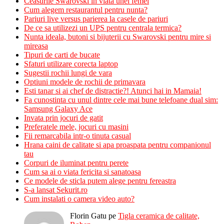
Ceasurile Swarovski in viata unei femei
Cum alegem restaurantul pentru nunta?
Pariuri live versus parierea la casele de pariuri
De ce sa utilizezi un UPS pentru centrala termica?
Nunta ideala, butoni si bijuterii cu Swarovski pentru mire si
mireasa
Tipuri de carti de bucate
Sfaturi utilizare corecta laptop
Sugestii rochii lungi de vara
Optiuni modele de rochii de primavara
Esti tanar si ai chef de distractie?! Atunci hai in Mamaia!
Fa cunostinta cu unul dintre cele mai bune telefoane dual sim:
Samsung Galaxy Ace
Invata prin jocuri de gatit
Preferatele mele, jocuri cu masini
Fii remarcabila intr-o tinuta casual
Hrana caini de calitate si apa proaspata pentru companionul
tau
Corpuri de iluminat pentru perete
Cum sa ai o viata fericita si sanatoasa
Ce modele de sticla putem alege pentru fereastra
S-a lansat Sekurit.ro
Cum instalati o camera video auto?
Florin Gatu
pe
Tigla ceramica de calitate,