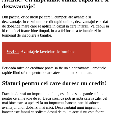
dezavantaje!
Din pacate, orice lucru pe care il cumperi are avantaje si
dezavantaje. In cazul unui credit rapid online, dezavantajul este dat
de dobanda mare care se aplica in cazul in care intarzii. Va trebui sa
iti calculezi foarte bine timpul, in asa fel incat sa te incadrezi in
termenul de inapoiere a banilor.
Vezi si:
Avantajele lavetelor de bumbac
Perioada mica de creditare poate sa fie un alt dezavantaj, creditele
rapide fiind oferite pentru doar cateva luni, maxim un an.
Sfaturi pentru cei care doresc un credit!
Daca iti doresti un imprumut online, este bine sa te gandesti bine
pentru ce ai nevoie de el. Daca crezi ca poti astepta cateva zile, cel
mai bine este sa apelezi la un imprumut bancar, care iti aduce
avantajul unor dobanzi mai mici. Dezavantajul unui imprumut
bancar este faptul ca solicita destul de multe acte si nu este foarte