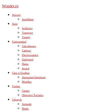
Skip
Wonder.ro
to
content
Afaceri
Imobiliare
Auto
Inchirieri
Transport
Tuning
Cumparaturi
Calculatoare
Cadouri
Electrocasnice
Gadgeturi
Haine
Jucarii
Casa si Gradina
Amenajari Interioare
Mobilier
Turism
Cazare
Obiective Turistice
Lifestyle
Animale
Moda