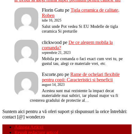
Florin Gatu
pe
Tigla ceramica de calitate,
Roben
iulie 16, 2025
Salut unde Pot vedea Si EU Modelle de tigla
ceramica Si preturile
clickwood
pe
De ce alegem mobila la
comanda?
septembrie 21, 2023
Mobila pe comanda o faci exact cum vrei tu, pe
gustul tau, alegi ce materiale vrei, etc.
Escorte.pro
pe
Rame de ochelari flexibile
pentru copii: Caracteristici si beneficii
august 14, 2023
Acestea sunt mai rezistente la impact decat
materialele mai subtiri, iar plusul major va fi
cresterea gradului de protectie al…
Suntem aici pentru a vă oferi suport și răspunsuri la orice întrebări:
contact [@] wonder.ro
Adauga Articol
Reguli redactare articol