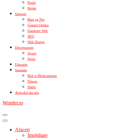
Nunti
Retete
Internet
Bani pe Net
Comert Online
Gazduire Web
SEO
Web Design
Divertisment
Jocuri
Sport
Educatie
Sanatate
Boli si Medicamente
Fitness
Slabit
Articolul tau aici
Wonder.ro
Afaceri
Imobiliare