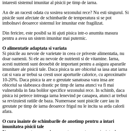
intaresti sistemul imunitar al pisicii pe timp de iarna.
An de an racesti odata cu sosirea sezonului rece? Nu esti singurul. Si
pisicile sunt afectate de schimbarile de temperatura si se pot
imbolnavi deoarece sistemul lor imunitar este fragilizat.
Din fericire, este posibil sa iti ajuti pisica intr-o anumita masura
pentru a avea un sistem imunitar mai puternic.
O alimentatie adaptata si variata
Si pisicile au nevoie de varietate in ceea ce priveste alimentatia, nu
doar oamenii. Si ele au nevoie de nutrienti si de vitamine. Iarna,
acesti nutrienti sunt deosebit de important pentru a asigura apararile
imunitare ale pisicii tale. Daca pisica ta are obiceiul sa iasa atat iarna
cat si vara ar trebui sa cresti usor aporturile calorice, cu aproximativ
10-20%. Daca pisica ta are o greutate sanatoasa vara insa are
obiceiul sa slabeasca drastic pe timp de iarna atunci va fi mai
vulnerabila in fata bolilor specifice sezonului rece. In schimb, daca
pisica isi petrece intreaga iarna lenevind pe canapea, atunci ar trebui
sa revizuiesti ratiile de baza. Numeroase sunt pisicile care iau in
greutate pe timp de iarna deoarece frigul nu le incita sa arda calorii
afara.
O cura inainte de schimbarile de anotimp pentru a intari
imunitatea pisicii tale