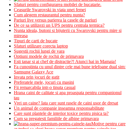
Sfaturi pentru configurarea mobilei de bucatarie.
Ceasurile Swarovski in viata unei femei
Cum alegem restaurantul pentru nunta?
Pariuri live versus parierea la casele de pariuri
De ce sa utilizezi un UPS pentru centrala termica?
Nunta ideala, butoni si bijuterii cu Swarovski pentru mire si
mireasa
Tipuri de carti de bucate
Sfaturi utilizare corecta laptop
Sugestii rochii lungi de vara
Optiuni modele de rochii de primavara
Esti tanar si ai chef de distractie?! Atunci hai in Mamaia!
Fa cunostinta cu unul dintre cele mai bune telefoane dual sim:
Samsung Galaxy Ace
Invata prin jocuri de gatit
Preferatele mele, jocuri cu masini
Fii remarcabila intr-o tinuta casual
Hrana caini de calitate si apa proaspata pentru companionul
tau
Vrei un caine? Iata care sunt rasele de caini usor de dresat
Un animal de companie inseamna responsabilitate
Care sunt plantele de interior toxice pentru pisica ta?
Cum sa pregatesti familiile de albine primavara
Motive pentru care
ar trebui sa alegi hrana super premium pentru cainele tau