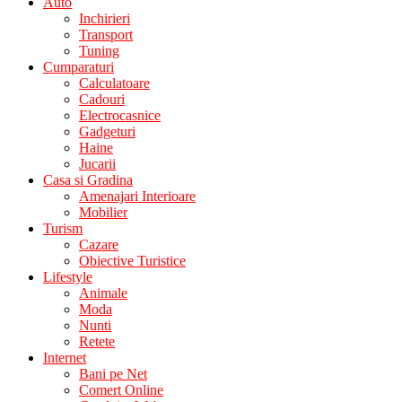
Auto
Inchirieri
Transport
Tuning
Cumparaturi
Calculatoare
Cadouri
Electrocasnice
Gadgeturi
Haine
Jucarii
Casa si Gradina
Amenajari Interioare
Mobilier
Turism
Cazare
Obiective Turistice
Lifestyle
Animale
Moda
Nunti
Retete
Internet
Bani pe Net
Comert Online