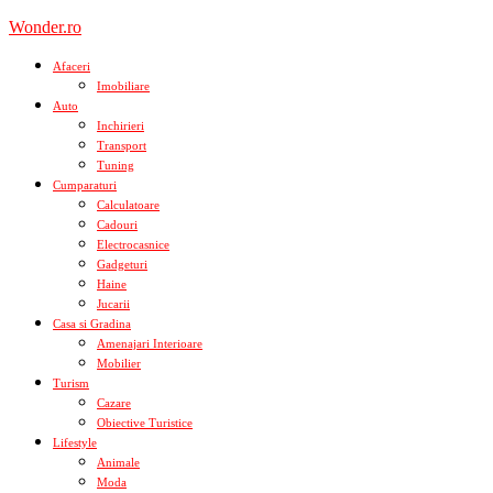
Skip
Wonder.ro
to
content
Afaceri
Imobiliare
Auto
Inchirieri
Transport
Tuning
Cumparaturi
Calculatoare
Cadouri
Electrocasnice
Gadgeturi
Haine
Jucarii
Casa si Gradina
Amenajari Interioare
Mobilier
Turism
Cazare
Obiective Turistice
Lifestyle
Animale
Moda