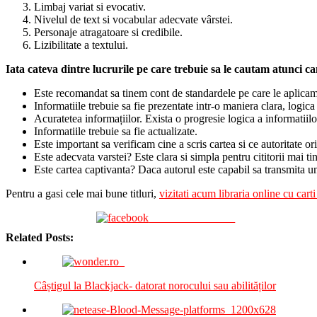
Limbaj variat si evocativ.
Nivelul de text si vocabular adecvate vârstei.
Personaje atragatoare si credibile.
Lizibilitate a textului.
Iata cateva dintre lucrurile pe care trebuie sa le cautam atunci c
Este recomandat sa tinem cont de standardele pe care le aplicam 
Informatiile trebuie sa fie prezentate intr-o maniera clara, logica
Acuratetea informațiilor. Exista o progresie logica a informatiilo
Informatiile trebuie sa fie actualizate.
Este important sa verificam cine a scris cartea si ce autoritate ori
Este adecvata varstei? Este clara si simpla pentru cititorii mai tine
Este cartea captivanta? Daca autorul este capabil sa transmita un
Pentru a gasi cele mai bune titluri,
vizitati acum libraria online cu car
Share on Facebook
Related Posts:
Câștigul la Blackjack- datorat norocului sau abilităților