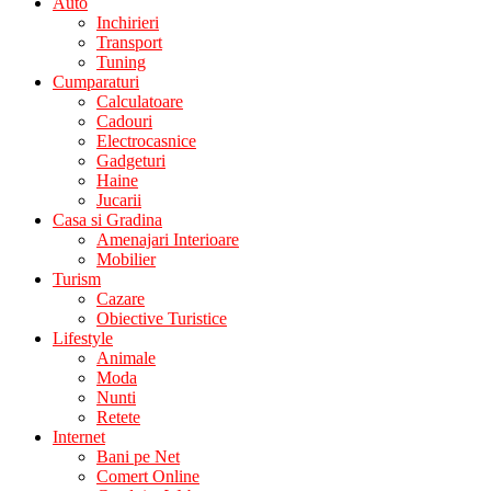
Auto
Inchirieri
Transport
Tuning
Cumparaturi
Calculatoare
Cadouri
Electrocasnice
Gadgeturi
Haine
Jucarii
Casa si Gradina
Amenajari Interioare
Mobilier
Turism
Cazare
Obiective Turistice
Lifestyle
Animale
Moda
Nunti
Retete
Internet
Bani pe Net
Comert Online