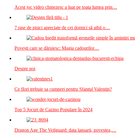
Acest joc video chinezesc a luat pe toata lumea prin…
7 rase de pisici apreciate de cei dornici să aibă o…
Povești care se dăruiesc: Magia cadourilor…
Despre noi
Ce flori trebuie sa cumperi pentru Sfantul Valentin?
Top 5 Jocuri de Cazino Populare în 2024
Dragon Age The Veilguard: data lansarii, povestea,…