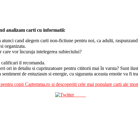
and analizam carti cu informatii:
atunci cand alegem carti non-fictiune pentru noi, ca adulti, raspunzand n
 si organizata.
r care vor încuraja intelegerea subiectului?
 calificari il recomanda.
ri ori in detaliu si cuprinzatoare pentru cititorii mai în varsta? Sunt ilustra
 sentiment de entuziasm si energie, cu siguranta aceasta emotie va fi tra
ti pentru copii Cartemma.ro si descoperiti cele mai populare carti ale mo
Tweet