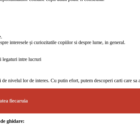
e.
spre interesele și curiozitatile copiilor si despre lume, in general.
 legaturi intre lucruri
 si de nivelul lor de interes. Cu putin efort, putem descoperi carti care sa
atea fiecaruia
 de ghidare: