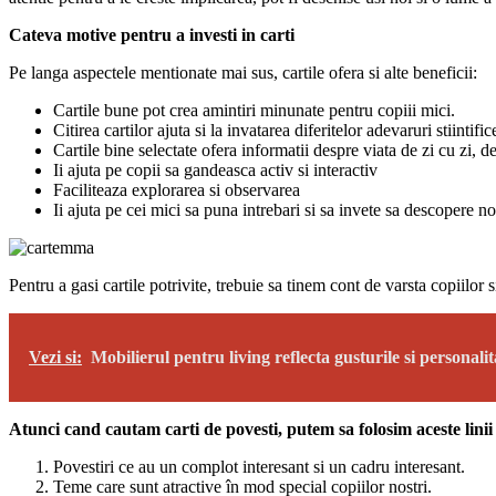
Cateva motive pentru a investi in carti
Pe langa aspectele mentionate mai sus, cartile ofera si alte beneficii:
Cartile bune pot crea amintiri minunate pentru copiii mici.
Citirea cartilor ajuta si la invatarea diferitelor adevaruri stiintific
Cartile bine selectate ofera informatii despre viata de zi cu zi, de
Ii ajuta pe copii sa gandeasca activ si interactiv
Faciliteaza explorarea si observarea
Ii ajuta pe cei mici sa puna intrebari si sa invete sa descopere noi
Pentru a gasi cartile potrivite, trebuie sa tinem cont de varsta copiilor
Vezi si:
Mobilierul pentru living reflecta gusturile si personalit
Atunci cand cautam carti de povesti, putem sa folosim aceste linii
Povestiri ce au un complot interesant si un cadru interesant.
Teme care sunt atractive în mod special copiilor nostri.