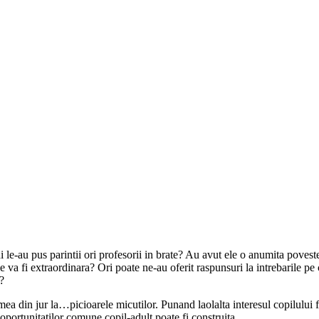
 le-au pus parintii ori profesorii in brate? Au avut ele o anumita poveste
 va fi extraordinara? Ori poate ne-au oferit raspunsuri la intrebarile 
?
mea din jur la…picioarele micutilor. Punand laolalta interesul copilului fa
a oportunitatilor comune copil-adult poate fi construita.