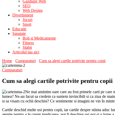
Gazduire Web
SEO
Web Design
Divertisment
Jocuri
Sport
Educatie
Sanatate
Boli si Medicamente
Fitness
Slabit
Articolul tau aici
Home
Cumparaturi
Cum sa alegi cartile potrivite pentru copii
Cumparaturi
Cum sa alegi cartile potrivite pentru copii
Ne mai amintim oare care au fost primele carti pe care ni
lumea? Ne-au facut sa credem ca suntem invincibili si ca ziua de maine
si sa visam cu ochii deschisi? Ce sentimente si imagini ne vin în minte
Cartile deschid multe usi pentru copii, iar cartile despre stiinta aduc lu
atentie pentru a le creste implicarea, pot fi deschise usi noi si o lume 