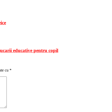
ice
jucarii educative pentru copil
ate cu
*