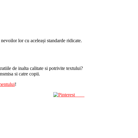
evoilor lor cu aceleași standarde ridicate.
tiile de inalta calitate si potrivite textului?
nsmisa si catre copii.
mentului
!
Save