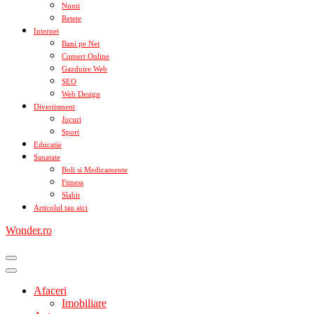
Nunti
Retete
Internet
Bani pe Net
Comert Online
Gazduire Web
SEO
Web Design
Divertisment
Jocuri
Sport
Educatie
Sanatate
Boli si Medicamente
Fitness
Slabit
Articolul tau aici
Wonder.ro
Afaceri
Imobiliare