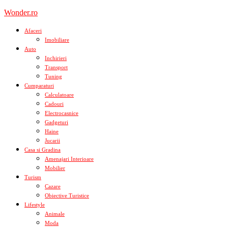
Skip
Wonder.ro
to
content
Afaceri
Imobiliare
Auto
Inchirieri
Transport
Tuning
Cumparaturi
Calculatoare
Cadouri
Electrocasnice
Gadgeturi
Haine
Jucarii
Casa si Gradina
Amenajari Interioare
Mobilier
Turism
Cazare
Obiective Turistice
Lifestyle
Animale
Moda