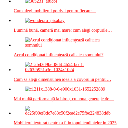
Cum alegi mobilierul potrivit pentru fiecare…
Lumină bună, cameră mai mare: cum alegi corpurile…
Aerul condiționat influențează calitatea somnului?
Cum sa alegi dimensiunea ideala a covorului pentru…
Mai multă performanță la birou, cu noua generație de…
Mobilierul texturat pentru a fi in topul tendintelor in 2025