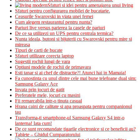
Sfaturi si idei pentru amenajarea unui living
Sfaturi pentru configurarea mobilei de bucatarie.
Ceasurile Swarovski in viata unei femei
Cum alegem restaurantul pentru nunta?
Pariuri live versus parierea la casele de pariuri
De ce sa utilizezi un UPS pentru centrala termica?
Nunta ideala, butoni si bijuterii cu Swarovski pentru mire si
mireasa
Tipuri de carti de bucate
Sfaturi utilizare corecta laptop
Sugestii rochii lungi de vara
Optiuni modele de rochii de primavara
Esti tanar si ai chef de distractie?! Atunci hai in Mamaia!
Fa cunostinta cu unul dintre cele mai bune telefoane dual sim:
Samsung Galaxy Ace
Invata prin jocuri de gatit
Preferatele mele, jocuri cu masini
Fii remarcabila intr-o tinuta casual
Hrana caini de calitate si apa proaspata pentru companionul
tau
Transforma-ti smartphone-ul Samsung Galaxy S4 intr-o
lanterna! Iata cum!
De ce sunt recomandate tigarile electronice si ce beneficii au?
Tablete – Ghidul Cumparatorului