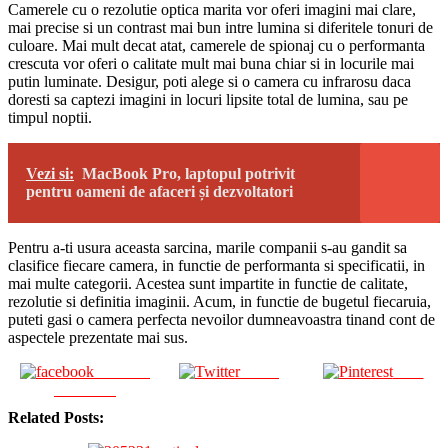
Camerele cu o rezolutie optica marita vor oferi imagini mai clare,
mai precise si un contrast mai bun intre lumina si diferitele tonuri de
culoare. Mai mult decat atat, camerele de spionaj cu o performanta
crescuta vor oferi o calitate mult mai buna chiar si in locurile mai
putin luminate. Desigur, poti alege si o camera cu infrarosu daca
doresti sa captezi imagini in locuri lipsite total de lumina, sau pe
timpul noptii.
Vezi si:
MacBook Pro, laptopul potrivit
pentru oameni de afaceri și dezvoltatori
Pentru a-ti usura aceasta sarcina, marile companii s-au gandit sa
clasifice fiecare camera, in functie de performanta si specificatii, in
mai multe categorii. Acestea sunt impartite in functie de calitate,
rezolutie si definitia imaginii. Acum, in functie de bugetul fiecaruia,
puteti gasi o camera perfecta nevoilor dumneavoastra tinand cont de
aspectele prezentate mai sus.
Share on
Tweet
Save
Facebook
Related Posts: