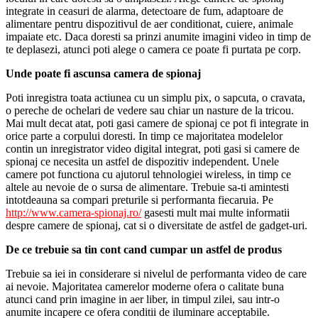
integrate in ceasuri de alarma, detectoare de fum, adaptoare de
alimentare pentru dispozitivul de aer conditionat, cuiere, animale
impaiate etc. Daca doresti sa prinzi anumite imagini video in timp de
te deplasezi, atunci poti alege o camera ce poate fi purtata pe corp.
Unde poate fi ascunsa camera de spionaj
Poti inregistra toata actiunea cu un simplu pix, o sapcuta, o cravata,
o pereche de ochelari de vedere sau chiar un nasture de la tricou.
Mai mult decat atat, poti gasi camere de spionaj ce pot fi integrate in
orice parte a corpului doresti. In timp ce majoritatea modelelor
contin un inregistrator video digital integrat, poti gasi si camere de
spionaj ce necesita un astfel de dispozitiv independent. Unele
camere pot functiona cu ajutorul tehnologiei wireless, in timp ce
altele au nevoie de o sursa de alimentare. Trebuie sa-ti amintesti
intotdeauna sa compari preturile si performanta fiecaruia. Pe
http://www.camera-spionaj.ro/
gasesti mult mai multe informatii
despre camere de spionaj, cat si o diversitate de astfel de gadget-uri.
De ce trebuie sa tin cont cand cumpar un astfel de produs
Trebuie sa iei in considerare si nivelul de performanta video de care
ai nevoie. Majoritatea camerelor moderne ofera o calitate buna
atunci cand prin imagine in aer liber, in timpul zilei, sau intr-o
anumite incapere ce ofera conditii de iluminare acceptabile.