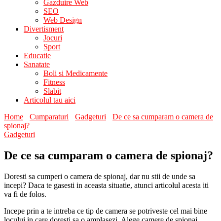
Gazduire Web
SEO
Web Design
Divertisment
Jocuri
Sport
Educatie
Sanatate
Boli si Medicamente
Fitness
Slabit
Articolul tau aici
Home
Cumparaturi
Gadgeturi
De ce sa cumparam o camera de
spionaj?
Gadgeturi
De ce sa cumparam o camera de spionaj?
Doresti sa cumperi o camera de spionaj, dar nu stii de unde sa
incepi? Daca te gasesti in aceasta situatie, atunci articolul acesta iti
va fi de folos.
Incepe prin a te intreba ce tip de camera se potriveste cel mai bine
locului in care doresti sa o amplasezi. Alege camere de spionaj