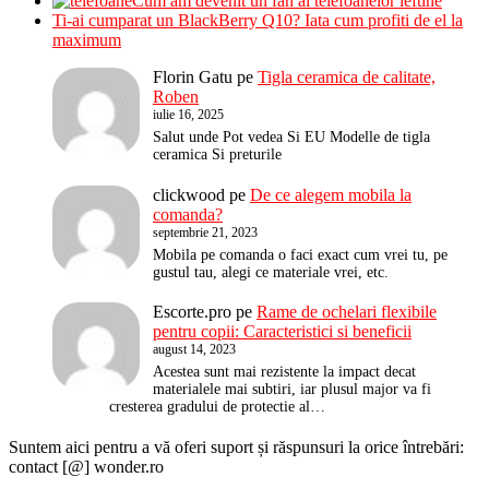
Cum am devenit un fan al telefoanelor ieftine
Ti-ai cumparat un BlackBerry Q10? Iata cum profiti de el la
maximum
Florin Gatu
pe
Tigla ceramica de calitate,
Roben
iulie 16, 2025
Salut unde Pot vedea Si EU Modelle de tigla
ceramica Si preturile
clickwood
pe
De ce alegem mobila la
comanda?
septembrie 21, 2023
Mobila pe comanda o faci exact cum vrei tu, pe
gustul tau, alegi ce materiale vrei, etc.
Escorte.pro
pe
Rame de ochelari flexibile
pentru copii: Caracteristici si beneficii
august 14, 2023
Acestea sunt mai rezistente la impact decat
materialele mai subtiri, iar plusul major va fi
cresterea gradului de protectie al…
Suntem aici pentru a vă oferi suport și răspunsuri la orice întrebări:
contact [@] wonder.ro