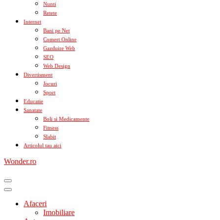
Nunti
Retete
Internet
Bani pe Net
Comert Online
Gazduire Web
SEO
Web Design
Divertisment
Jocuri
Sport
Educatie
Sanatate
Boli si Medicamente
Fitness
Slabit
Articolul tau aici
Wonder.ro
Afaceri
Imobiliare