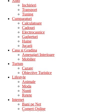
Auto
Inchirieri
Transport
Tuning
Cumparaturi
Calculatoare
Cadouri
Electrocasnice
Gadgeturi
Haine
Jucarii
Casa si Gradina
Amenajari Interioare
Mobilier
Turism
Cazare
Obiective Turistice
Lifestyle
Animale
Moda
Nunti
Retete
Internet
Bani pe Net
Comert Online