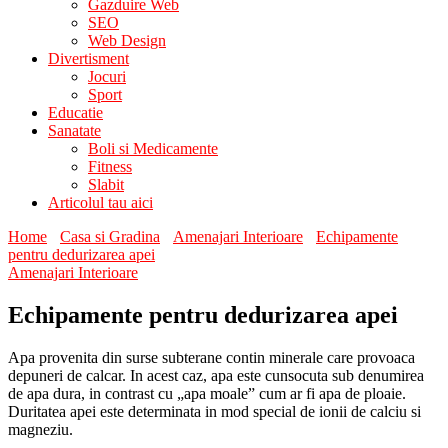
Gazduire Web
SEO
Web Design
Divertisment
Jocuri
Sport
Educatie
Sanatate
Boli si Medicamente
Fitness
Slabit
Articolul tau aici
Home
Casa si Gradina
Amenajari Interioare
Echipamente
pentru dedurizarea apei
Amenajari Interioare
Echipamente pentru dedurizarea apei
Apa provenita din surse subterane contin minerale care provoaca
depuneri de calcar. In acest caz, apa este cunsocuta sub denumirea
de apa dura, in contrast cu „apa moale” cum ar fi apa de ploaie.
Duritatea apei este determinata in mod special de ionii de calciu si
magneziu.