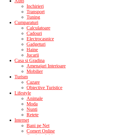
Auto
Inchirieri
Transport
Tuning
Cumparaturi
Calculatoare
Cadouri
Electrocasnice
Gadgeturi
Haine
Jucarii
Casa si Gradina
Amenajari Interioare
Mobilier
Turism
Cazare
Obiective Turistice
Lifestyle
Animale
Moda
Nunti
Retete
Internet
Bani pe Net
Comert Online