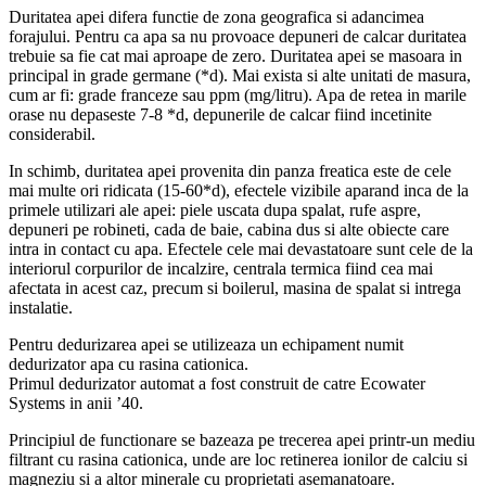
Duritatea apei difera functie de zona geografica si adancimea
forajului. Pentru ca apa sa nu provoace depuneri de calcar duritatea
trebuie sa fie cat mai aproape de zero. Duritatea apei se masoara in
principal in grade germane (*d). Mai exista si alte unitati de masura,
cum ar fi: grade franceze sau ppm (mg/litru). Apa de retea in marile
orase nu depaseste 7-8 *d, depunerile de calcar fiind incetinite
considerabil.
In schimb, duritatea apei provenita din panza freatica este de cele
mai multe ori ridicata (15-60*d), efectele vizibile aparand inca de la
primele utilizari ale apei: piele uscata dupa spalat, rufe aspre,
depuneri pe robineti, cada de baie, cabina dus si alte obiecte care
intra in contact cu apa. Efectele cele mai devastatoare sunt cele de la
interiorul corpurilor de incalzire, centrala termica fiind cea mai
afectata in acest caz, precum si boilerul, masina de spalat si intrega
instalatie.
Pentru dedurizarea apei se utilizeaza un echipament numit
dedurizator apa cu rasina cationica.
Primul dedurizator automat a fost construit de catre Ecowater
Systems in anii ’40.
Principiul de functionare se bazeaza pe trecerea apei printr-un mediu
filtrant cu rasina cationica, unde are loc retinerea ionilor de calciu si
magneziu si a altor minerale cu proprietati asemanatoare.