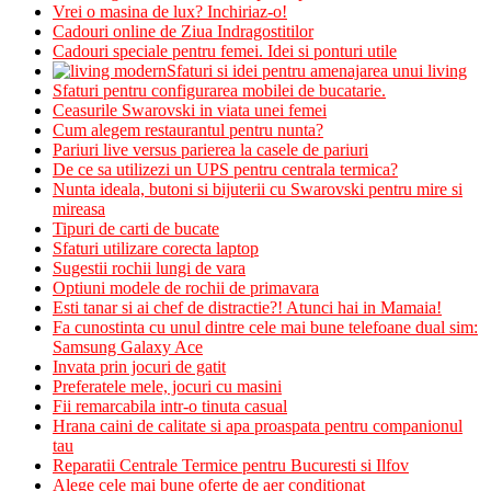
Vrei o masina de lux? Inchiriaz-o!
Cadouri online de Ziua Indragostitilor
Cadouri speciale pentru femei. Idei si ponturi utile
Sfaturi si idei pentru amenajarea unui living
Sfaturi pentru configurarea mobilei de bucatarie.
Ceasurile Swarovski in viata unei femei
Cum alegem restaurantul pentru nunta?
Pariuri live versus parierea la casele de pariuri
De ce sa utilizezi un UPS pentru centrala termica?
Nunta ideala, butoni si bijuterii cu Swarovski pentru mire si
mireasa
Tipuri de carti de bucate
Sfaturi utilizare corecta laptop
Sugestii rochii lungi de vara
Optiuni modele de rochii de primavara
Esti tanar si ai chef de distractie?! Atunci hai in Mamaia!
Fa cunostinta cu unul dintre cele mai bune telefoane dual sim:
Samsung Galaxy Ace
Invata prin jocuri de gatit
Preferatele mele, jocuri cu masini
Fii remarcabila intr-o tinuta casual
Hrana caini de calitate si apa proaspata pentru companionul
tau
Reparatii Centrale Termice pentru Bucuresti si Ilfov
Alege cele mai bune oferte de aer conditionat