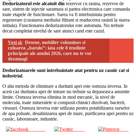
Dedurizatorul este alcatuit din
rezervor cu rasina, rezervor de
sare, sistem de injectie saramura si partea electronica care comanda
toate etapele de functionare. Sarea va fi intrebuintata pentru
regenerare (curatarea mediului filtrant si readucerea rasinii la starea
initiala). Functionarea dedurizatorului este automata. Nu trebuie
decat completat nivelul de sare atunci cand este cazul.
Vezi si:
Desene, mobilier voluminos si
culoarea „barolo”: iata cele 8 tendinte
principale ale anului 2026, care nu te vor
dezamagi
Dedurizatoarele sunt intrebuintate atat pentru uz casnic cat si
industrial
.
O alta metoda de eliminare a duritatii apei este osmoza inversa. In
acest caz duritatea apei de intrare nu trebuie sa depaseasca anumite
limite. Osmoza inversa elimina in mod mecanic, la nivel de
molecula, toate mineralele si compusii chimici dizolvati, bacterii,
virusuri. Osmoza inversa este utilizata pentru potabilizarea surselor
de apa poluate, desalinizarea apei de mare, purificarea apei pentru uz
casnic, laboratoare, industrie.
Share on
Tweet
Save
Facebook