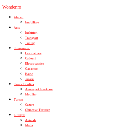
Skip
Wonder.ro
to
content
Afaceri
Imobiliare
Auto
Inchirieri
Transport
Tuning
Cumparaturi
Calculatoare
Cadouri
Electrocasnice
Gadgeturi
Haine
Jucarii
Casa si Gradina
Amenajari Interioare
Mobilier
Turism
Cazare
Obiective Turistice
Lifestyle
Animale
Moda