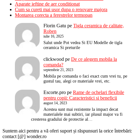
Aparate ieftine de aer conditionat
Cum sa cureti mai usor dupa o renovare majora
Montarea corecta a ferestrelor termopan
Florin Gatu
pe
Tigla ceramica de calitate,
Roben
iulie 16, 2025
Salut unde Pot vedea Si EU Modelle de tigla
ceramica Si preturile
clickwood
pe
De ce alegem mobila la
comanda?
septembrie 21, 2023
Mobila pe comanda o faci exact cum vrei tu, pe
gustul tau, alegi ce materiale vrei, etc.
Escorte.pro
pe
Rame de ochelari flexibile
pentru copii: Caracteristici si beneficii
august 14, 2023
Acestea sunt mai rezistente la impact decat
materialele mai subtiri, iar plusul major va fi
cresterea gradului de protectie al…
Suntem aici pentru a vă oferi suport și răspunsuri la orice întrebări:
contact [@] wonder.ro