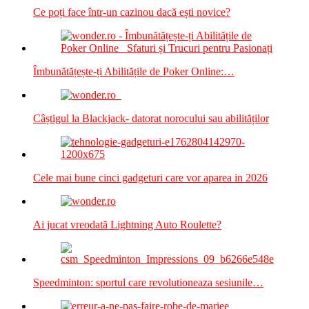
Ce poți face într-un cazinou dacă ești novice?
Îmbunătățește-ți Abilitățile de Poker Online:…
Câștigul la Blackjack- datorat norocului sau abilităților
Cele mai bune cinci gadgeturi care vor aparea in 2026
Ai jucat vreodată Lightning Auto Roulette?
Speedminton: sportul care revolutioneaza sesiunile…