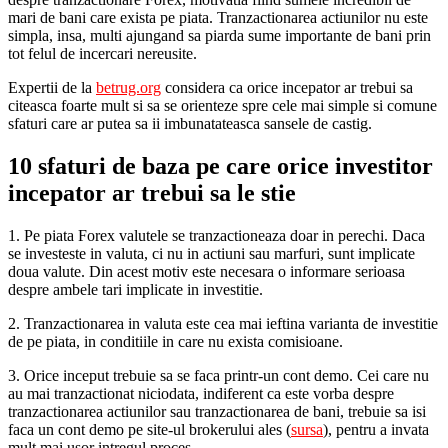
mari de bani care exista pe piata. Tranzactionarea actiunilor nu este
simpla, insa, multi ajungand sa piarda sume importante de bani prin
tot felul de incercari nereusite.
Expertii de la
betrug.org
considera ca orice incepator ar trebui sa
citeasca foarte mult si sa se orienteze spre cele mai simple si comune
sfaturi care ar putea sa ii imbunatateasca sansele de castig.
10 sfaturi de baza pe care orice investitor
incepator ar trebui sa le stie
1. Pe piata Forex valutele se tranzactioneaza doar in perechi. Daca
se investeste in valuta, ci nu in actiuni sau marfuri, sunt implicate
doua valute. Din acest motiv este necesara o informare serioasa
despre ambele tari implicate in investitie.
2. Tranzactionarea in valuta este cea mai ieftina varianta de investitie
de pe piata, in conditiile in care nu exista comisioane.
3. Orice inceput trebuie sa se faca printr-un cont demo. Cei care nu
au mai tranzactionat niciodata, indiferent ca este vorba despre
tranzactionarea actiunilor sau tranzactionarea de bani, trebuie sa isi
faca un cont demo pe site-ul brokerului ales (
sursa
), pentru a invata
mult mai usor intregul proces.