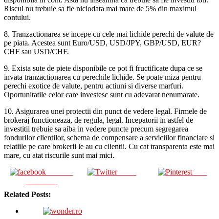
Riscul nu trebuie sa fie niciodata mai mare de 5% din maximul
contului.
8. Tranzactionarea se incepe cu cele mai lichide perechi de valute de
pe piata. Acestea sunt Euro/USD, USD/JPY, GBP/USD, EUR?
CHF sau USD/CHF.
9. Exista sute de piete disponibile ce pot fi fructificate dupa ce se
invata tranzactionarea cu perechile lichide. Se poate miza pentru
perechi exotice de valute, pentru actiuni si diverse marfuri.
Oportunitatile celor care investesc sunt cu adevarat nenumarate.
10. Asigurarea unei protectii din punct de vedere legal. Firmele de
brokeraj functioneaza, de regula, legal. Incepatorii in astfel de
investitii trebuie sa aiba in vedere puncte precum segregarea
fondurilor clientilor, schema de compensare a serviciilor financiare si
relatiile pe care brokerii le au cu clientii. Cu cat transparenta este mai
mare, cu atat riscurile sunt mai mici.
Share on
Tweet
Save
Facebook
Related Posts: