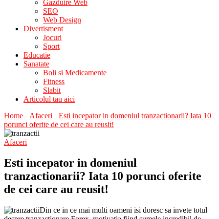
Gazduire Web
SEO
Web Design
Divertisment
Jocuri
Sport
Educatie
Sanatate
Boli si Medicamente
Fitness
Slabit
Articolul tau aici
Home
Afaceri
Esti incepator in domeniul tranzactionarii? Iata 10
porunci oferite de cei care au reusit!
Afaceri
Esti incepator in domeniul
tranzactionarii? Iata 10 porunci oferite
de cei care au reusit!
Din ce in ce mai multi oameni isi doresc sa invete totul
despre tranzactionare Forex, motivatia fiind sumele incredibil de