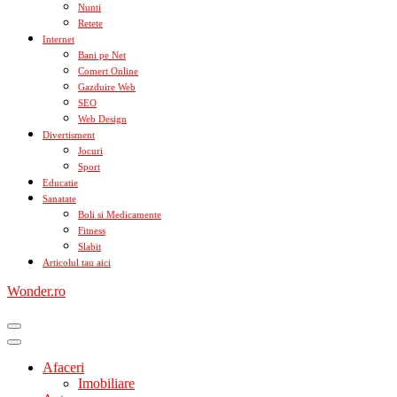
Nunti
Retete
Internet
Bani pe Net
Comert Online
Gazduire Web
SEO
Web Design
Divertisment
Jocuri
Sport
Educatie
Sanatate
Boli si Medicamente
Fitness
Slabit
Articolul tau aici
Wonder.ro
Afaceri
Imobiliare