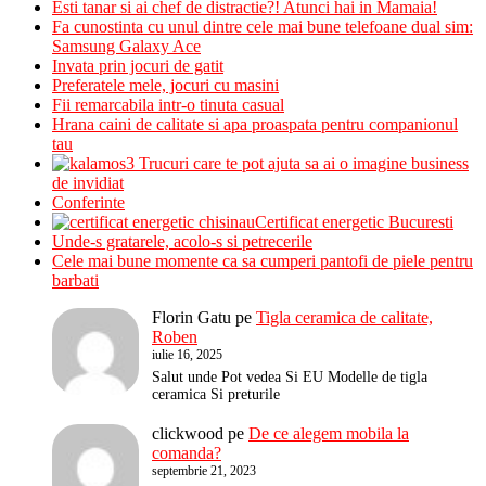
Esti tanar si ai chef de distractie?! Atunci hai in Mamaia!
Fa cunostinta cu unul dintre cele mai bune telefoane dual sim:
Samsung Galaxy Ace
Invata prin jocuri de gatit
Preferatele mele, jocuri cu masini
Fii remarcabila intr-o tinuta casual
Hrana caini de calitate si apa proaspata pentru companionul
tau
3 Trucuri care te pot ajuta sa ai o imagine business
de invidiat
Conferinte
Certificat energetic Bucuresti
Unde-s gratarele, acolo-s si petrecerile
Cele mai bune momente ca sa cumperi pantofi de piele pentru
barbati
Florin Gatu
pe
Tigla ceramica de calitate,
Roben
iulie 16, 2025
Salut unde Pot vedea Si EU Modelle de tigla
ceramica Si preturile
clickwood
pe
De ce alegem mobila la
comanda?
septembrie 21, 2023