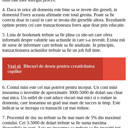
4. Daca in orice alt domeniu este bine sa se invete din greseli, in
domeniul Forex aceasta afirmatie este total gresita. Poate sa fie
corecta doar in cazul in care se invata din greselile altora. Rezultatele
optime pentru cei care tranzactioneaza forex apar doar prin educatie.
5. Lista de bookmark trebuie sa fie plina cu site-uri care ofera
informatii despre valutele sau actiunile in care s-a investit. Exista mii
de surse de informare care trebuie sa fie analizate. In principiu,
tranzactionarea actiunilor trebuie sa fie un job full time.
Vezi si:
Blocuri de desen pentru creativitatea
copiilor
6. Contul mini este cel mai potrivit pentru inceput. Un cont mini
inseamna o investitie de aproximativ 3000-5000 de dolari sau chiar
mai mica. Un astfel de cont aduce riscuri mai mici si o rodare in
domeniu, care inseamna un grad mai mare de succes in timp. Este
indicat sa se inceapa cu tranzactii cat mai reduse.
7. Procentul de risc nu trebuie sa fie mai mare de 5% din maximul
contului. Cei 3-5000 de dolari trebuie sa fie suma maxima
disponibila in cont. Asta nu inseamna ca trebuie sa fie investiti toti.