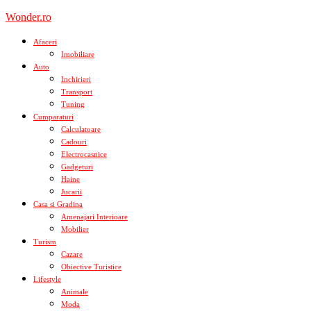
Skip
Wonder.ro
to
content
Afaceri
Imobiliare
Auto
Inchirieri
Transport
Tuning
Cumparaturi
Calculatoare
Cadouri
Electrocasnice
Gadgeturi
Haine
Jucarii
Casa si Gradina
Amenajari Interioare
Mobilier
Turism
Cazare
Obiective Turistice
Lifestyle
Animale
Moda