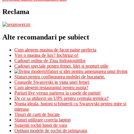
Reclama
Alte recomandari pe subiect
Cum alegem masina de facut paine perfecta
Vrei o masina de lux? Inchiriaz-o!
Cadouri online de Ziua Indragostitilor
Cadouri speciale pentru femei. Idei si ponturi utile
Sfaturi si idei pentru amenajarea unui living
Sfaturi pentru configurarea mobilei de bucatarie.
Ceasurile Swarovski in viata unei femei
Cum alegem restaurantul pentru nunta?
Pariuri live versus parierea la casele de pariuri
De ce sa utilizezi un UPS pentru centrala termica?
Nunta ideala, butoni si bijuterii cu Swarovski pentru mire si
mireasa
Tipuri de carti de bucate
Sfaturi utilizare corecta laptop
Sugestii rochii lungi de vara
Optiuni modele de rochii de primavara