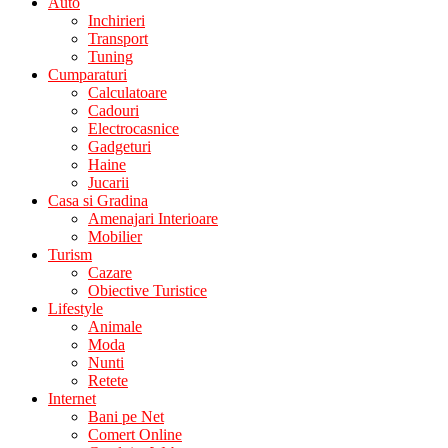
Auto
Inchirieri
Transport
Tuning
Cumparaturi
Calculatoare
Cadouri
Electrocasnice
Gadgeturi
Haine
Jucarii
Casa si Gradina
Amenajari Interioare
Mobilier
Turism
Cazare
Obiective Turistice
Lifestyle
Animale
Moda
Nunti
Retete
Internet
Bani pe Net
Comert Online