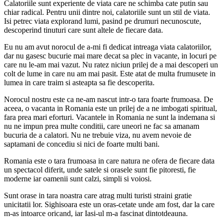
Calatoriile sunt experiente de viata care ne schimba cate putin sau
chiar radical. Pentru unii dintre noi, calatoriile sunt un stil de viata.
Isi petrec viata explorand lumi, pasind pe drumuri necunoscute,
descoperind tinuturi care sunt altele de fiecare data.
Eu nu am avut norocul de a-mi fi dedicat intreaga viata calatoriilor,
dar nu gasesc bucurie mai mare decat sa plec in vacante, in locuri pe
care nu le-am mai vazut. Nu ratez niciun prilej de a mai descoperi un
colt de lume in care nu am mai pasit. Este atat de multa frumusete in
lumea in care traim si asteapta sa fie descoperita.
Norocul nostru este ca ne-am nascut intr-o tara foarte frumoasa. De
aceea, o vacanta in Romania este un prilej de a ne imbogati spiritual,
fara prea mari eforturi. Vacantele in Romania ne sunt la indemana si
nu ne impun prea multe conditii, care uneori ne fac sa amanam
bucuria de a calatori. Nu ne trebuie viza, nu avem nevoie de
saptamani de concediu si nici de foarte multi bani.
Romania este o tara frumoasa in care natura ne ofera de fiecare data
un spectacol diferit, unde satele si orasele sunt fie pitoresti, fie
moderne iar oamenii sunt calzi, simpli si voiosi.
Sunt orase in tara noastra care atrag multi turisti straini gratie
unicitatii lor. Sighisoara este un oras-cetate unde am fost, dar la care
m-as intoarce oricand, iar Iasi-ul m-a fascinat dintotdeauna.