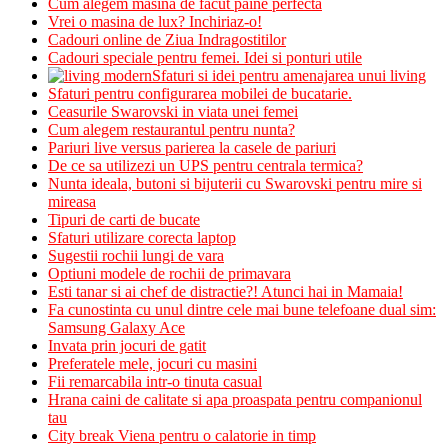
Cum alegem masina de facut paine perfecta
Vrei o masina de lux? Inchiriaz-o!
Cadouri online de Ziua Indragostitilor
Cadouri speciale pentru femei. Idei si ponturi utile
Sfaturi si idei pentru amenajarea unui living
Sfaturi pentru configurarea mobilei de bucatarie.
Ceasurile Swarovski in viata unei femei
Cum alegem restaurantul pentru nunta?
Pariuri live versus parierea la casele de pariuri
De ce sa utilizezi un UPS pentru centrala termica?
Nunta ideala, butoni si bijuterii cu Swarovski pentru mire si
mireasa
Tipuri de carti de bucate
Sfaturi utilizare corecta laptop
Sugestii rochii lungi de vara
Optiuni modele de rochii de primavara
Esti tanar si ai chef de distractie?! Atunci hai in Mamaia!
Fa cunostinta cu unul dintre cele mai bune telefoane dual sim:
Samsung Galaxy Ace
Invata prin jocuri de gatit
Preferatele mele, jocuri cu masini
Fii remarcabila intr-o tinuta casual
Hrana caini de calitate si apa proaspata pentru companionul
tau
City break Viena pentru o calatorie in timp