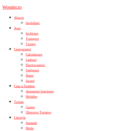
Skip
Wonder.ro
to
content
Afaceri
Imobiliare
Auto
Inchirieri
Transport
Tuning
Cumparaturi
Calculatoare
Cadouri
Electrocasnice
Gadgeturi
Haine
Jucarii
Casa si Gradina
Amenajari Interioare
Mobilier
Turism
Cazare
Obiective Turistice
Lifestyle
Animale
Moda