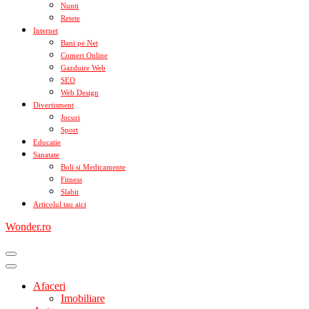
Nunti
Retete
Internet
Bani pe Net
Comert Online
Gazduire Web
SEO
Web Design
Divertisment
Jocuri
Sport
Educatie
Sanatate
Boli si Medicamente
Fitness
Slabit
Articolul tau aici
Wonder.ro
Afaceri
Imobiliare