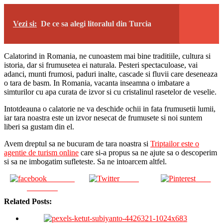
Vezi si:
De ce sa alegi litoralul din Turcia
Calatorind in Romania, ne cunoastem mai bine traditiile, cultura si
istoria, dar si frumusetea ei naturala. Pesteri spectaculoase, vai
adanci, munti frumosi, paduri inalte, cascade si fluvii care deseneaza
o tara de basm. In Romania, vacanta inseamna o imbatare a
simturilor cu apa curata de izvor si cu cristalinul rasetelor de veselie.
Intotdeauna o calatorie ne va deschide ochii in fata frumusetii lumii,
iar tara noastra este un izvor nesecat de frumusete si noi suntem
liberi sa gustam din el.
Avem dreptul sa ne bucuram de tara noastra si
Triptailor este o
agentie de turism online
care si-a propus sa ne ajute sa o descoperim
si sa ne imbogatim sufleteste. Sa ne intoarcem altfel.
Share on
Tweet
Save
Facebook
Related Posts: