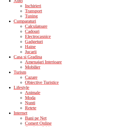
Auto
Inchirieri
Transport
Tuning
Cumparaturi
Calculatoare
Cadouri
Electrocasnice
Gadgeturi
Haine
Jucarii
Casa si Gradina
Amenajari Interioare
Mobilier
Turism
Cazare
Obiective Turistice
Lifestyle
Animale
Moda
Nunti
Retete
Internet
Bani pe Net
Comert Online