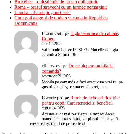
Bruxelles – o destinatie de turism obligatorie
Roma – orasul stravechi cu un farmec nemarginit
Londra – 3 atracţii „must see”
Cum poti alege si de unde o vacanta in Republica
Dominicana
Florin Gatu
pe
Tigla ceramica de calitate,
Roben
iulie 16, 2025
Salut unde Pot vedea Si EU Modelle de tigla
ceramica Si preturile
clickwood
pe
De ce alegem mobila la
comanda?
septembrie 21, 2023
Mobila pe comanda o faci exact cum vrei tu, pe
gustul tau, alegi ce materiale vrei, etc.
Escorte.pro
pe
Rame de ochelari flexibile
pentru copii: Caracteristici si beneficii
august 14, 2023
Acestea sunt mai rezistente la impact decat
materialele mai subtiri, iar plusul major va fi
cresterea gradului de protectie al…