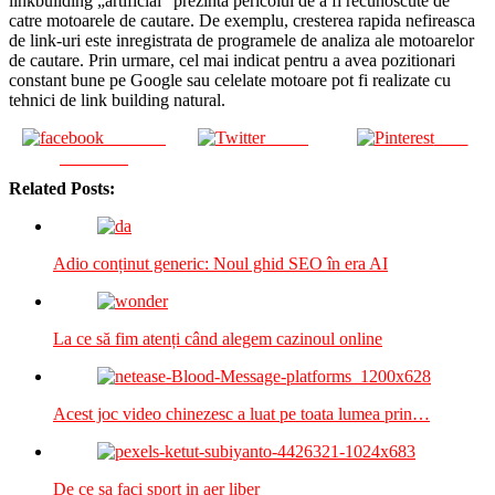
linkbuilding „artificial” prezinta pericolul de a fi recunoscute de
catre motoarele de cautare. De exemplu, cresterea rapida nefireasca
de link-uri este inregistrata de programele de analiza ale motoarelor
de cautare. Prin urmare, cel mai indicat pentru a avea pozitionari
constant bune pe Google sau celelate motoare pot fi realizate cu
tehnici de link building natural.
Share on
Tweet
Save
Facebook
Related Posts:
Adio conținut generic: Noul ghid SEO în era AI
La ce să fim atenți când alegem cazinoul online
Acest joc video chinezesc a luat pe toata lumea prin…
De ce sa faci sport in aer liber