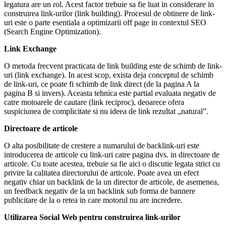
legatura are un rol. Acest factor trebuie sa fie luat in considerare in
construirea link-urilor (link building). Procesul de obtinere de link-
uri este o parte esentiala a optimizarii off page in contextul SEO
(Search Engine Optimization).
Link Exchange
O metoda frecvent practicata de link building este de schimb de link-
uri (link exchange). In acest scop, exista deja conceptul de schimb
de link-uri, ce poate fi schimb de link direct (de la pagina A la
pagina B si invers). Aceasta tehnica este partial evaluata negativ de
catre motoarele de cautare (link reciproc), deoarece ofera
suspiciunea de complicitate si nu ideea de link rezultat „natural”.
Directoare de articole
O alta posibilitate de crestere a numarului de backlink-uri este
introducerea de articole cu link-uri catre pagina dvs. in directoare de
articole. Cu toate acestea, trebuie sa fie aici o discutie legata strict cu
privire la calitatea directorului de articole. Poate avea un efect
negativ chiar un backlink de la un director de articole, de asemenea,
un feedback negativ de la un backlink sub forma de bannere
publicitare de la o retea in care motorul nu are incredere.
Utilizarea Social Web pentru construirea link-urilor