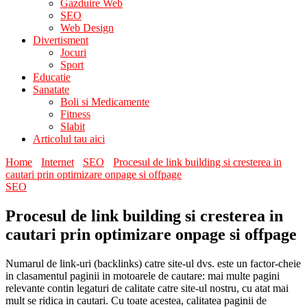
Gazduire Web
SEO
Web Design
Divertisment
Jocuri
Sport
Educatie
Sanatate
Boli si Medicamente
Fitness
Slabit
Articolul tau aici
Home
Internet
SEO
Procesul de link building si cresterea in
cautari prin optimizare onpage si offpage
SEO
Procesul de link building si cresterea in
cautari prin optimizare onpage si offpage
Numarul de link-uri (backlinks) catre site-ul dvs. este un factor-cheie
in clasamentul paginii in motoarele de cautare: mai multe pagini
relevante contin legaturi de calitate catre site-ul nostru, cu atat mai
mult se ridica in cautari. Cu toate acestea, calitatea paginii de