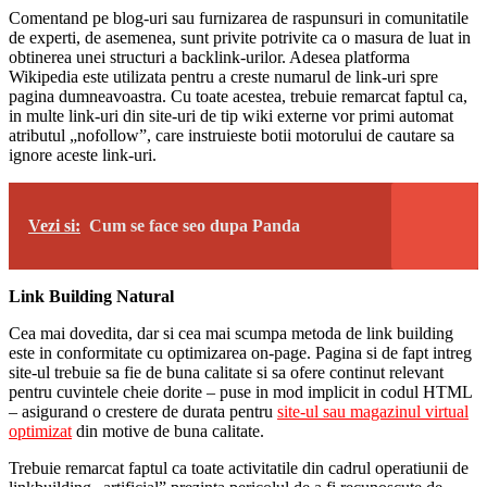
Comentand pe blog-uri sau furnizarea de raspunsuri in comunitatile
de experti, de asemenea, sunt privite potrivite ca o masura de luat in
obtinerea unei structuri a backlink-urilor. Adesea platforma
Wikipedia este utilizata pentru a creste numarul de link-uri spre
pagina dumneavoastra. Cu toate acestea, trebuie remarcat faptul ca,
in multe link-uri din site-uri de tip wiki externe vor primi automat
atributul „nofollow”, care instruieste botii motorului de cautare sa
ignore aceste link-uri.
Vezi si:
Cum se face seo dupa Panda
Link Building Natural
Cea mai dovedita, dar si cea mai scumpa metoda de link building
este in conformitate cu optimizarea on-page. Pagina si de fapt intreg
site-ul trebuie sa fie de buna calitate si sa ofere continut relevant
pentru cuvintele cheie dorite – puse in mod implicit in codul HTML
– asigurand o crestere de durata pentru
site-ul sau magazinul virtual
optimizat
din motive de buna calitate.
Trebuie remarcat faptul ca toate activitatile din cadrul operatiunii de