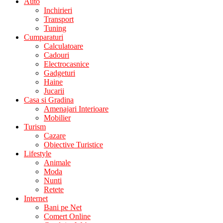
Auto
Inchirieri
Transport
Tuning
Cumparaturi
Calculatoare
Cadouri
Electrocasnice
Gadgeturi
Haine
Jucarii
Casa si Gradina
Amenajari Interioare
Mobilier
Turism
Cazare
Obiective Turistice
Lifestyle
Animale
Moda
Nunti
Retete
Internet
Bani pe Net
Comert Online