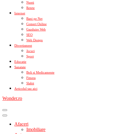
Nunti
Retete
Internet
Bani pe Net
Comert Online
Gazduire Web
SEO
Web Design
Divertisment
Jocuri
Sport
Educatie
Sanatate
Boli si Medicamente
Fitness
Slabit
Articolul tau aici
Wonder.ro
Afaceri
Imobiliare