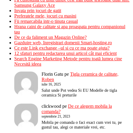
Samsung Galaxy Ace
Invata prin jocuri de gatit
Preferatele mele, jocuri cu masini
Fii remarcabila intr-o tinuta casual
Hrana caini de calitate si apa proaspata pentru companionul
tau
De ce da faliment un Magazin Online?
Gazduire web, Inregistrari domenii Smart-hosting.ro
Ce este Link exchange –ul si cu ce ma poate ajuta?
12 sfaturi pentru redactarea unui articol cât mai eficient
Search Engine Marketing Metode pentru toată lumea cine
Necesită ideea
Florin Gatu
pe
Tigla ceramica de calitate,
Roben
iulie 16, 2025
Salut unde Pot vedea Si EU Modelle de tigla
ceramica Si preturile
clickwood
pe
De ce alegem mobila la
comanda?
septembrie 21, 2023
Mobila pe comanda o faci exact cum vrei tu, pe
gustul tau, alegi ce materiale vrei, etc.