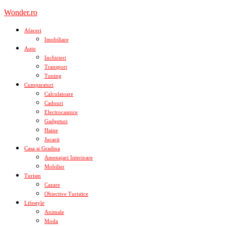
Skip
Wonder.ro
to
content
Afaceri
Imobiliare
Auto
Inchirieri
Transport
Tuning
Cumparaturi
Calculatoare
Cadouri
Electrocasnice
Gadgeturi
Haine
Jucarii
Casa si Gradina
Amenajari Interioare
Mobilier
Turism
Cazare
Obiective Turistice
Lifestyle
Animale
Moda