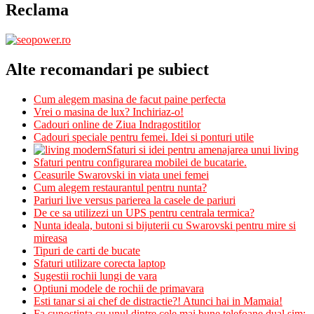
Reclama
Alte recomandari pe subiect
Cum alegem masina de facut paine perfecta
Vrei o masina de lux? Inchiriaz-o!
Cadouri online de Ziua Indragostitilor
Cadouri speciale pentru femei. Idei si ponturi utile
Sfaturi si idei pentru amenajarea unui living
Sfaturi pentru configurarea mobilei de bucatarie.
Ceasurile Swarovski in viata unei femei
Cum alegem restaurantul pentru nunta?
Pariuri live versus parierea la casele de pariuri
De ce sa utilizezi un UPS pentru centrala termica?
Nunta ideala, butoni si bijuterii cu Swarovski pentru mire si
mireasa
Tipuri de carti de bucate
Sfaturi utilizare corecta laptop
Sugestii rochii lungi de vara
Optiuni modele de rochii de primavara
Esti tanar si ai chef de distractie?! Atunci hai in Mamaia!
Fa cunostinta cu unul dintre cele mai bune telefoane dual sim: