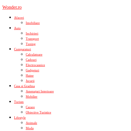
Skip
Wonder.ro
to
content
Afaceri
Imobiliare
Auto
Inchirieri
Transport
Tuning
Cumparaturi
Calculatoare
Cadouri
Electrocasnice
Gadgeturi
Haine
Jucarii
Casa si Gradina
Amenajari Interioare
Mobilier
Turism
Cazare
Obiective Turistice
Lifestyle
Animale
Moda