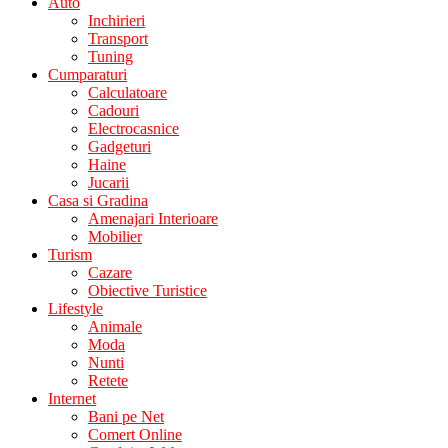
Auto
Inchirieri
Transport
Tuning
Cumparaturi
Calculatoare
Cadouri
Electrocasnice
Gadgeturi
Haine
Jucarii
Casa si Gradina
Amenajari Interioare
Mobilier
Turism
Cazare
Obiective Turistice
Lifestyle
Animale
Moda
Nunti
Retete
Internet
Bani pe Net
Comert Online