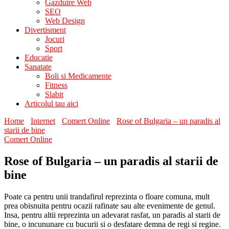
Gazduire Web
SEO
Web Design
Divertisment
Jocuri
Sport
Educatie
Sanatate
Boli si Medicamente
Fitness
Slabit
Articolul tau aici
Home
Internet
Comert Online
Rose of Bulgaria – un paradis al
starii de bine
Comert Online
Rose of Bulgaria – un paradis al starii de
bine
Poate ca pentru unii trandafirul reprezinta o floare comuna, mult
prea obisnuita pentru ocazii rafinate sau alte evenimente de genul.
Insa, pentru altii reprezinta un adevarat rasfat, un paradis al starii de
bine, o incununare cu bucurii si o desfatare demna de regi si regine.