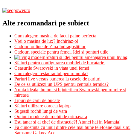
Alte recomandari pe subiect
Cum alegem masina de facut paine perfecta
Vrei o masina de lux? Inchiriaz-o!
Cadouri online de Ziua Indragostitilor
Cadouri speciale pentru femei. Idei si ponturi utile
Sfaturi si idei pentru amenajarea unui living
Sfaturi pentru configurarea mobilei de bucatarie.
Ceasurile Swarovski in viata unei femei
Cum alegem restaurantul pentru nunta?
Pariuri live versus parierea la casele de pariuri
De ce sa utilizezi un UPS pentru centrala termica?
Nunta ideala, butoni si bijuterii cu Swarovski pentru mire si
mireasa
Tipuri de carti de bucate
Sfaturi utilizare corecta laptop
Sugestii rochii lungi de vara
Optiuni modele de rochii de primavara
Esti tanar si ai chef de distractie?! Atunci hai in Mamaia!
Fa cunostinta cu unul dintre cele mai bune telefoane dual sim:
Samsung Galaxy Ace