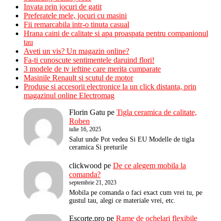
Invata prin jocuri de gatit
Preferatele mele, jocuri cu masini
Fii remarcabila intr-o tinuta casual
Hrana caini de calitate si apa proaspata pentru companionul
tau
Aveti un vis? Un magazin online?
Fa-ti cunoscute sentimentele daruind flori!
3 modele de tv ieftine care merita cumparate
Masinile Renault si scutul de motor
Produse si accesorii electronice la un click distanta, prin
magazinul online Electromag
Florin Gatu
pe
Tigla ceramica de calitate,
Roben
iulie 16, 2025
Salut unde Pot vedea Si EU Modelle de tigla
ceramica Si preturile
clickwood
pe
De ce alegem mobila la
comanda?
septembrie 21, 2023
Mobila pe comanda o faci exact cum vrei tu, pe
gustul tau, alegi ce materiale vrei, etc.
Escorte.pro
pe
Rame de ochelari flexibile