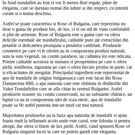
In fond trandafirii au fost si vor fi mereu flori regale, pline de
eleganta, care se daruiau numai din iubire si din respect, cu intentii
curate si o inima deschisa.
Astfel se poate caracteriza si Rose of Bulgaria, care reprezinta nu
doar o gama de produse bio, de lux, ci si un stil de viata confortabil
si plin de armonie. Rose of Bulgaria este o gama care va ofera
deliciile esentiale ale trandafirului, calitatile pure ale extractului din
petalele si delicatetea proaspata a petalelor catifelate. Produsele
cosmetice pe care vi le oferim au in componenta produsi naturali,
suta la suta vegetali, nu contin parabeni, iar calitatea lor este ridicata.
Printre calitatile acestora se numara si prospetimea pe care o ofera
pielii, tonifierea, siguranta pe care o ofera fiecare produs in parte, cat
si eficacitatea de neegalat. Principalul ingredient este reprezentat de
apa de trandafir de origine bulgareasca care este facut din Rosa
Damascena Mill, o apa naturala care este obtinuta in distileriile din
Valea Trandafirilor care se afla chiar in centrul Bulgariei. Astfel
produsele noastre nu contin conservanti, nu au substante chimice, iar
faptul ca au in componenta ulei de roza eteric, apa de trandafiri
poate sa fie astfel pastrata intr-un mod cat mai natural.
Majoritatea produselor au la baza apa naturala de trandafir si ajuta
foarta mult la inflamatii acolo unde este cazul, este folosita si pentru
alergii, dar ofera si finete de lux pielii. Astfel, cand spunem Rose of
Bulgaria singurul lucru la care ne putem gandi este eleganta,