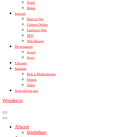
Nunti
Retete
Internet
Bani pe Net
Comert Online
Gazduire Web
SEO
Web Design
Divertisment
Jocuri
Sport
Educatie
Sanatate
Boli si Medicamente
Fitness
Slabit
Articolul tau aici
Wonder.ro
Afaceri
Imobiliare