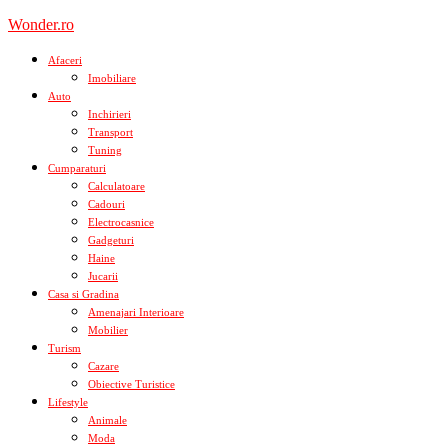
Skip
Wonder.ro
to
content
Afaceri
Imobiliare
Auto
Inchirieri
Transport
Tuning
Cumparaturi
Calculatoare
Cadouri
Electrocasnice
Gadgeturi
Haine
Jucarii
Casa si Gradina
Amenajari Interioare
Mobilier
Turism
Cazare
Obiective Turistice
Lifestyle
Animale
Moda