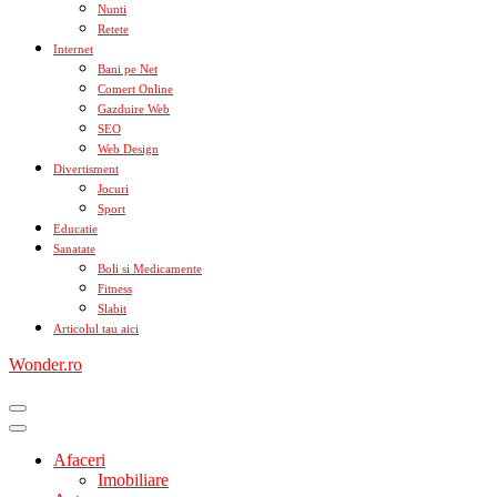
Nunti
Retete
Internet
Bani pe Net
Comert Online
Gazduire Web
SEO
Web Design
Divertisment
Jocuri
Sport
Educatie
Sanatate
Boli si Medicamente
Fitness
Slabit
Articolul tau aici
Wonder.ro
Afaceri
Imobiliare