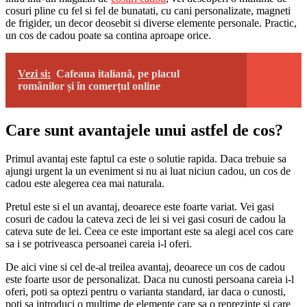
cosuri pline cu fel si fel de bunatati, cu cani personalizate, magneti
de frigider, un decor deosebit si diverse elemente personale. Practic,
un cos de cadou poate sa contina aproape orice.
Vezi si:
Cafeaua italiană, pe placul
românilor și în comerțul online
Care sunt avantajele unui astfel de cos?
Primul avantaj este faptul ca este o solutie rapida. Daca trebuie sa
ajungi urgent la un eveniment si nu ai luat niciun cadou, un cos de
cadou este alegerea cea mai naturala.
Pretul este si el un avantaj, deoarece este foarte variat. Vei gasi
cosuri de cadou la cateva zeci de lei si vei gasi cosuri de cadou la
cateva sute de lei. Ceea ce este important este sa alegi acel cos care
sa i se potriveasca persoanei careia i-l oferi.
De aici vine si cel de-al treilea avantaj, deoarece un cos de cadou
este foarte usor de personalizat. Daca nu cunosti persoana careia i-l
oferi, poti sa optezi pentru o varianta standard, iar daca o cunosti,
poti sa introduci o multime de elemente care sa o reprezinte si care