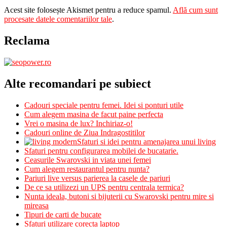
Acest site folosește Akismet pentru a reduce spamul.
Află cum sunt
procesate datele comentariilor tale
.
Reclama
Alte recomandari pe subiect
Cadouri speciale pentru femei. Idei si ponturi utile
Cum alegem masina de facut paine perfecta
Vrei o masina de lux? Inchiriaz-o!
Cadouri online de Ziua Indragostitilor
Sfaturi si idei pentru amenajarea unui living
Sfaturi pentru configurarea mobilei de bucatarie.
Ceasurile Swarovski in viata unei femei
Cum alegem restaurantul pentru nunta?
Pariuri live versus parierea la casele de pariuri
De ce sa utilizezi un UPS pentru centrala termica?
Nunta ideala, butoni si bijuterii cu Swarovski pentru mire si
mireasa
Tipuri de carti de bucate
Sfaturi utilizare corecta laptop