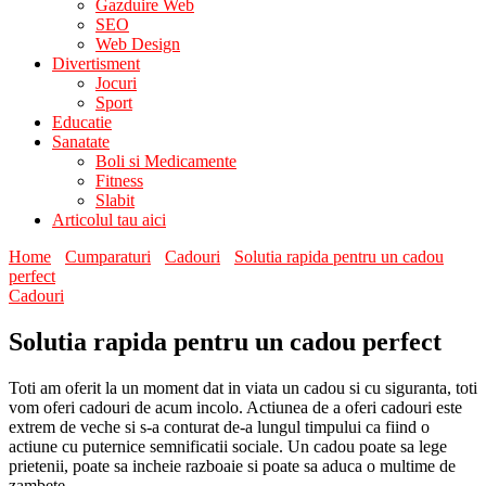
Gazduire Web
SEO
Web Design
Divertisment
Jocuri
Sport
Educatie
Sanatate
Boli si Medicamente
Fitness
Slabit
Articolul tau aici
Home
Cumparaturi
Cadouri
Solutia rapida pentru un cadou
perfect
Cadouri
Solutia rapida pentru un cadou perfect
Toti am oferit la un moment dat in viata un cadou si cu siguranta, toti
vom oferi cadouri de acum incolo. Actiunea de a oferi cadouri este
extrem de veche si s-a conturat de-a lungul timpului ca fiind o
actiune cu puternice semnificatii sociale. Un cadou poate sa lege
prietenii, poate sa incheie razboaie si poate sa aduca o multime de
zambete.