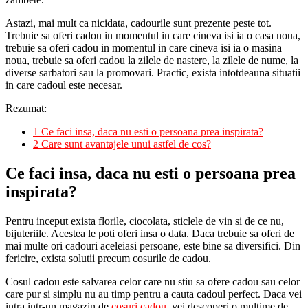
Astazi, mai mult ca nicidata, cadourile sunt prezente peste tot.
Trebuie sa oferi cadou in momentul in care cineva isi ia o casa noua,
trebuie sa oferi cadou in momentul in care cineva isi ia o masina
noua, trebuie sa oferi cadou la zilele de nastere, la zilele de nume, la
diverse sarbatori sau la promovari. Practic, exista intotdeauna situatii
in care cadoul este necesar.
Rezumat:
1
Ce faci insa, daca nu esti o persoana prea inspirata?
2
Care sunt avantajele unui astfel de cos?
Ce faci insa, daca nu esti o persoana prea
inspirata?
Pentru inceput exista florile, ciocolata, sticlele de vin si de ce nu,
bijuteriile. Acestea le poti oferi insa o data. Daca trebuie sa oferi de
mai multe ori cadouri aceleiasi persoane, este bine sa diversifici. Din
fericire, exista solutii precum cosurile de cadou.
Cosul cadou este salvarea celor care nu stiu sa ofere cadou sau celor
care pur si simplu nu au timp pentru a cauta cadoul perfect. Daca vei
intra intr-un magazin de
cosuri cadou
, vei descoperi o multime de