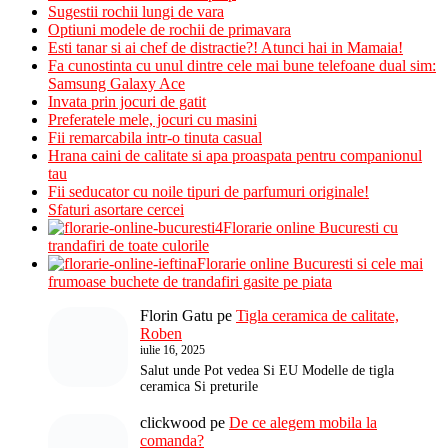
Sugestii rochii lungi de vara
Optiuni modele de rochii de primavara
Esti tanar si ai chef de distractie?! Atunci hai in Mamaia!
Fa cunostinta cu unul dintre cele mai bune telefoane dual sim:
Samsung Galaxy Ace
Invata prin jocuri de gatit
Preferatele mele, jocuri cu masini
Fii remarcabila intr-o tinuta casual
Hrana caini de calitate si apa proaspata pentru companionul
tau
Fii seducator cu noile tipuri de parfumuri originale!
Sfaturi asortare cercei
Florarie online Bucuresti cu
trandafiri de toate culorile
Florarie online Bucuresti si cele mai
frumoase buchete de trandafiri gasite pe piata
Florin Gatu
pe
Tigla ceramica de calitate,
Roben
iulie 16, 2025
Salut unde Pot vedea Si EU Modelle de tigla
ceramica Si preturile
clickwood
pe
De ce alegem mobila la
comanda?