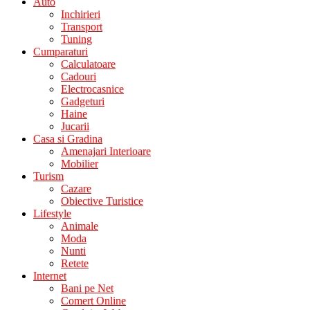
Auto
Inchirieri
Transport
Tuning
Cumparaturi
Calculatoare
Cadouri
Electrocasnice
Gadgeturi
Haine
Jucarii
Casa si Gradina
Amenajari Interioare
Mobilier
Turism
Cazare
Obiective Turistice
Lifestyle
Animale
Moda
Nunti
Retete
Internet
Bani pe Net
Comert Online