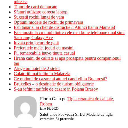
mireasa
Tipuri de carti de bucate
Sfaturi utilizare corecta laptop
Sugestii rochii lungi de vara
Optiuni modele de rochii de primavara
Esti tanar si ai chef de distractie?! Atunci hai in Mamaia!
Fa cunostinta cu unul dintre cele mai bune telefoane dual sim:
Samsung Galaxy Ace
Invata prin jocuri de gatit
Preferatele mele, jocuri cu masini
Fii remarcabila intr-o tinuta casual
Hrana caini de calitate si apa proaspata pentru companionul
tau
Alege un hotel de 2 stele!
Calatoriti mai ieftin in Malaezia
Ce optiuni de cazare ai atunci cand vii in Bucuresti?
Bruxelles – o destinatie de turism obligatorie
S-au ieftinit tarifele de cazare in Poiana Brasov
Florin Gatu
pe
Tigla ceramica de calitate,
Roben
iulie 16, 2025
Salut unde Pot vedea Si EU Modelle de tigla
ceramica Si preturile