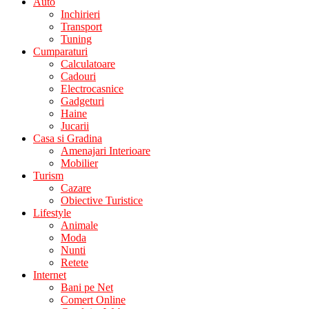
Auto
Inchirieri
Transport
Tuning
Cumparaturi
Calculatoare
Cadouri
Electrocasnice
Gadgeturi
Haine
Jucarii
Casa si Gradina
Amenajari Interioare
Mobilier
Turism
Cazare
Obiective Turistice
Lifestyle
Animale
Moda
Nunti
Retete
Internet
Bani pe Net
Comert Online