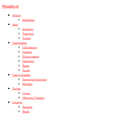
Skip
Wonder.ro
to
content
Afaceri
Imobiliare
Auto
Inchirieri
Transport
Tuning
Cumparaturi
Calculatoare
Cadouri
Electrocasnice
Gadgeturi
Haine
Jucarii
Casa si Gradina
Amenajari Interioare
Mobilier
Turism
Cazare
Obiective Turistice
Lifestyle
Animale
Moda