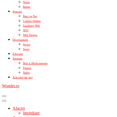
Nunti
Retete
Internet
Bani pe Net
Comert Online
Gazduire Web
SEO
Web Design
Divertisment
Jocuri
Sport
Educatie
Sanatate
Boli si Medicamente
Fitness
Slabit
Articolul tau aici
Wonder.ro
Afaceri
Imobiliare