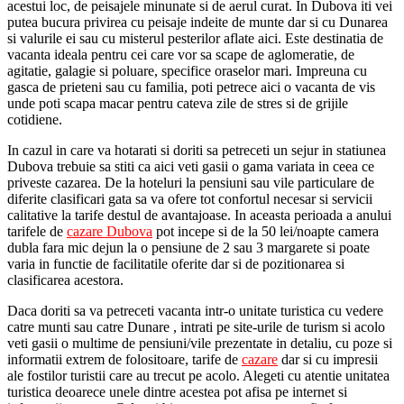
acestui loc, de peisajele minunate si de aerul curat. In Dubova iti vei
putea bucura privirea cu peisaje indeite de munte dar si cu Dunarea
si valurile ei sau cu misterul pesterilor aflate aici. Este destinatia de
vacanta ideala pentru cei care vor sa scape de aglomeratie, de
agitatie, galagie si poluare, specifice oraselor mari. Impreuna cu
gasca de prieteni sau cu familia, poti petrece aici o vacanta de vis
unde poti scapa macar pentru cateva zile de stres si de grijile
cotidiene.
In cazul in care va hotarati si doriti sa petreceti un sejur in statiunea
Dubova trebuie sa stiti ca aici veti gasii o gama variata in ceea ce
priveste cazarea. De la hoteluri la pensiuni sau vile particulare de
diferite clasificari gata sa va ofere tot confortul necesar si servicii
calitative la tarife destul de avantajoase. In aceasta perioada a anului
tarifele de
cazare Dubova
pot incepe si de la 50 lei/noapte camera
dubla fara mic dejun la o pensiune de 2 sau 3 margarete si poate
varia in functie de facilitatile oferite dar si de pozitionarea si
clasificarea acestora.
Daca doriti sa va petreceti vacanta intr-o unitate turistica cu vedere
catre munti sau catre Dunare , intrati pe site-urile de turism si acolo
veti gasii o multime de pensiuni/vile prezentate in detaliu, cu poze si
informatii extrem de folositoare, tarife de
cazare
dar si cu impresii
ale fostilor turistii care au trecut pe acolo. Alegeti cu atentie unitatea
turistica deoarece unele dintre acestea pot afisa pe internet si