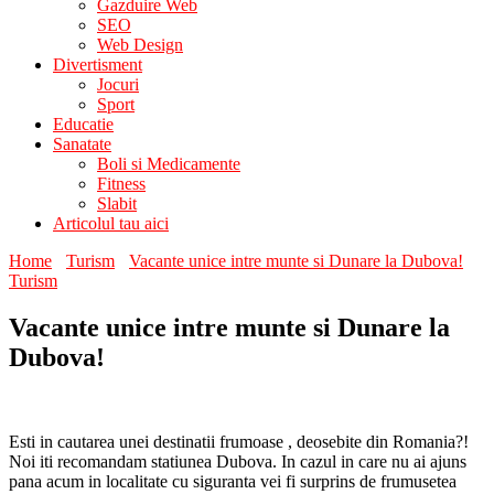
Gazduire Web
SEO
Web Design
Divertisment
Jocuri
Sport
Educatie
Sanatate
Boli si Medicamente
Fitness
Slabit
Articolul tau aici
Home
Turism
Vacante unice intre munte si Dunare la Dubova!
Turism
Vacante unice intre munte si Dunare la
Dubova!
Esti in cautarea unei destinatii frumoase , deosebite din Romania?!
Noi iti recomandam statiunea Dubova. In cazul in care nu ai ajuns
pana acum in localitate cu siguranta vei fi surprins de frumusetea