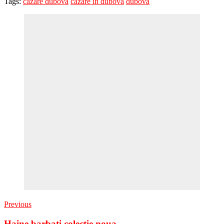
Tags:
cazare dubova
cazare in dubova
dubova
Previous
Haine barbati colectie noua