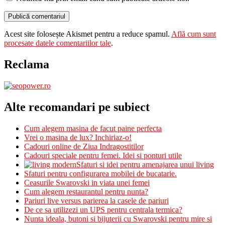
Acest site folosește Akismet pentru a reduce spamul.
Află cum sunt
procesate datele comentariilor tale
.
Reclama
Alte recomandari pe subiect
Cum alegem masina de facut paine perfecta
Vrei o masina de lux? Inchiriaz-o!
Cadouri online de Ziua Indragostitilor
Cadouri speciale pentru femei. Idei si ponturi utile
Sfaturi si idei pentru amenajarea unui living
Sfaturi pentru configurarea mobilei de bucatarie.
Ceasurile Swarovski in viata unei femei
Cum alegem restaurantul pentru nunta?
Pariuri live versus parierea la casele de pariuri
De ce sa utilizezi un UPS pentru centrala termica?
Nunta ideala, butoni si bijuterii cu Swarovski pentru mire si