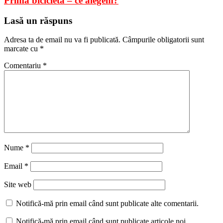
Prima bicicleta – ce alegem?
Lasă un răspuns
Adresa ta de email nu va fi publicată.
Câmpurile obligatorii sunt
marcate cu
*
Comentariu
*
Nume
*
Email
*
Site web
Notifică-mă prin email când sunt publicate alte comentarii.
Notifică-mă prin email când sunt publicate articole noi.