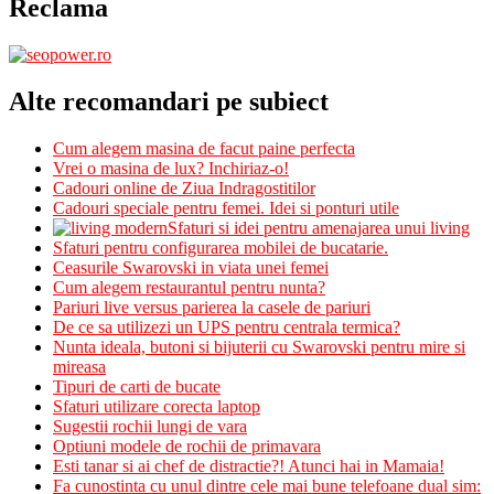
Reclama
Alte recomandari pe subiect
Cum alegem masina de facut paine perfecta
Vrei o masina de lux? Inchiriaz-o!
Cadouri online de Ziua Indragostitilor
Cadouri speciale pentru femei. Idei si ponturi utile
Sfaturi si idei pentru amenajarea unui living
Sfaturi pentru configurarea mobilei de bucatarie.
Ceasurile Swarovski in viata unei femei
Cum alegem restaurantul pentru nunta?
Pariuri live versus parierea la casele de pariuri
De ce sa utilizezi un UPS pentru centrala termica?
Nunta ideala, butoni si bijuterii cu Swarovski pentru mire si
mireasa
Tipuri de carti de bucate
Sfaturi utilizare corecta laptop
Sugestii rochii lungi de vara
Optiuni modele de rochii de primavara
Esti tanar si ai chef de distractie?! Atunci hai in Mamaia!
Fa cunostinta cu unul dintre cele mai bune telefoane dual sim: