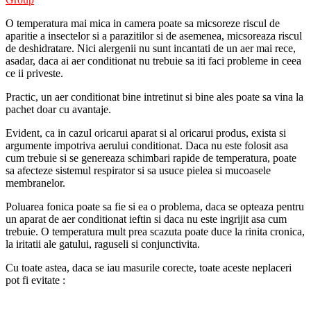
O temperatura mai mica in camera poate sa micsoreze riscul de
aparitie a insectelor si a parazitilor si de asemenea, micsoreaza riscul
de deshidratare. Nici alergenii nu sunt incantati de un aer mai rece,
asadar, daca ai aer conditionat nu trebuie sa iti faci probleme in ceea
ce ii priveste.
Practic, un aer conditionat bine intretinut si bine ales poate sa vina la
pachet doar cu avantaje.
Evident, ca in cazul oricarui aparat si al oricarui produs, exista si
argumente impotriva aerului conditionat. Daca nu este folosit asa
cum trebuie si se genereaza schimbari rapide de temperatura, poate
sa afecteze sistemul respirator si sa usuce pielea si mucoasele
membranelor.
Poluarea fonica poate sa fie si ea o problema, daca se opteaza pentru
un aparat de aer conditionat ieftin si daca nu este ingrijit asa cum
trebuie. O temperatura mult prea scazuta poate duce la rinita cronica,
la iritatii ale gatului, raguseli si conjunctivita.
Cu toate astea, daca se iau masurile corecte, toate aceste neplaceri
pot fi evitate :