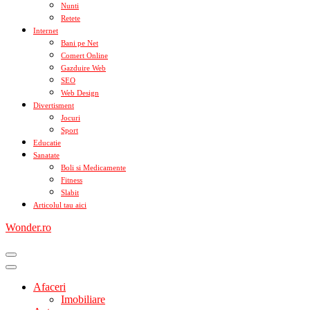
Nunti
Retete
Internet
Bani pe Net
Comert Online
Gazduire Web
SEO
Web Design
Divertisment
Jocuri
Sport
Educatie
Sanatate
Boli si Medicamente
Fitness
Slabit
Articolul tau aici
Wonder.ro
Afaceri
Imobiliare