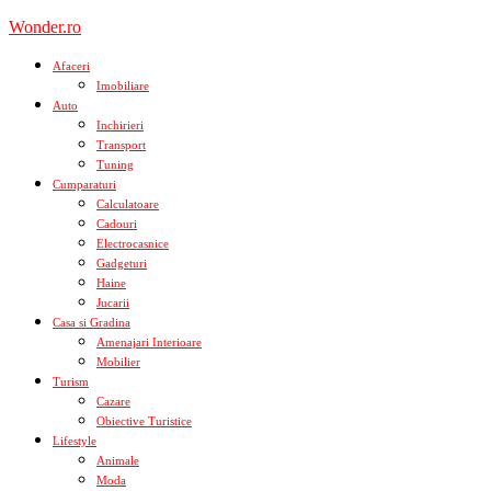
Skip
Wonder.ro
to
content
Afaceri
Imobiliare
Auto
Inchirieri
Transport
Tuning
Cumparaturi
Calculatoare
Cadouri
Electrocasnice
Gadgeturi
Haine
Jucarii
Casa si Gradina
Amenajari Interioare
Mobilier
Turism
Cazare
Obiective Turistice
Lifestyle
Animale
Moda