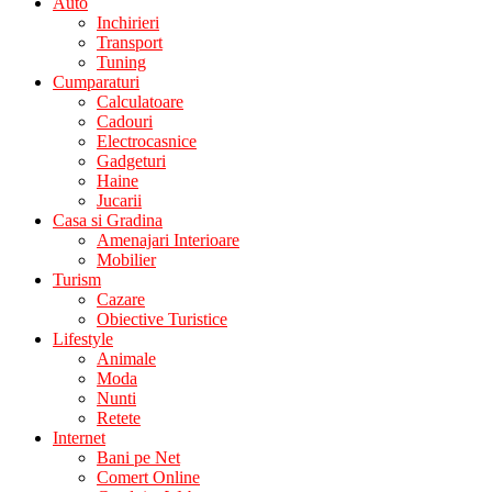
Auto
Inchirieri
Transport
Tuning
Cumparaturi
Calculatoare
Cadouri
Electrocasnice
Gadgeturi
Haine
Jucarii
Casa si Gradina
Amenajari Interioare
Mobilier
Turism
Cazare
Obiective Turistice
Lifestyle
Animale
Moda
Nunti
Retete
Internet
Bani pe Net
Comert Online