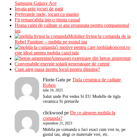
Samsung Galaxy Ace
Invata prin jocuri de gatit
Preferatele mele, jocuri cu masini
Fii remarcabila intr-o tinuta casual
Hrana caini de calitate si apa proaspata pentru companionul
tau
Mobilier living la comanda de la
Rebel Funiture – mobila pe gustul tau
5 motive pentru care mobilakoncept.ro
este ideal pentru mobila casei tale
Amenajari exterioare din beton amprentat
Convenabile energie solară generatoare de curent
Cum aleg masa pentru locul pentru dinning?
Florin Gatu
pe
Tigla ceramica de calitate,
Roben
iulie 16, 2025
Salut unde Pot vedea Si EU Modelle de tigla
ceramica Si preturile
clickwood
pe
De ce alegem mobila la
comanda?
septembrie 21, 2023
Mobila pe comanda o faci exact cum vrei tu, pe
gustul tau, alegi ce materiale vrei, etc.