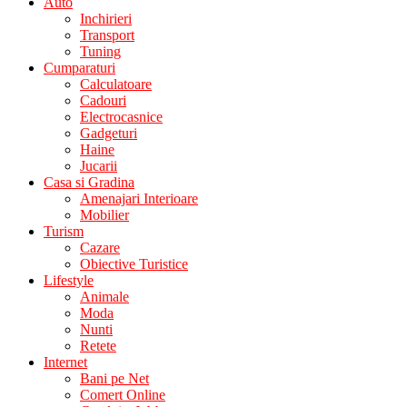
Auto
Inchirieri
Transport
Tuning
Cumparaturi
Calculatoare
Cadouri
Electrocasnice
Gadgeturi
Haine
Jucarii
Casa si Gradina
Amenajari Interioare
Mobilier
Turism
Cazare
Obiective Turistice
Lifestyle
Animale
Moda
Nunti
Retete
Internet
Bani pe Net
Comert Online