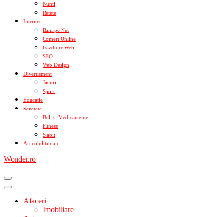
Nunti
Retete
Internet
Bani pe Net
Comert Online
Gazduire Web
SEO
Web Design
Divertisment
Jocuri
Sport
Educatie
Sanatate
Boli si Medicamente
Fitness
Slabit
Articolul tau aici
Wonder.ro
Afaceri
Imobiliare