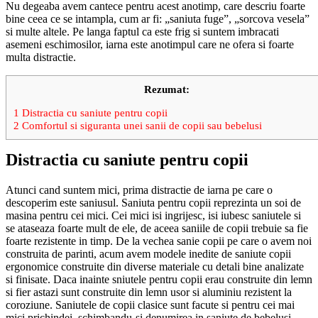
Nu degeaba avem cantece pentru acest anotimp, care descriu foarte
bine ceea ce se intampla, cum ar fi: „saniuta fuge”, „sorcova vesela”
si multe altele. Pe langa faptul ca este frig si suntem imbracati
asemeni eschimosilor, iarna este anotimpul care ne ofera si foarte
multa distractie.
Rezumat:
1
Distractia cu saniute pentru copii
2
Comfortul si siguranta unei sanii de copii sau bebelusi
Distractia cu saniute pentru copii
Atunci cand suntem mici, prima distractie de iarna pe care o
descoperim este saniusul. Saniuta pentru copii reprezinta un soi de
masina pentru cei mici. Cei mici isi ingrijesc, isi iubesc saniutele si
se ataseaza foarte mult de ele, de aceea saniile de copii trebuie sa fie
foarte rezistente in timp. De la vechea sanie copii pe care o avem noi
construita de parinti, acum avem modele inedite de saniute copii
ergonomice construite din diverse materiale cu detali bine analizate
si finisate. Daca inainte sniutele pentru copii erau construite din lemn
si fier astazi sunt construite din lemn usor si aluminiu rezistent la
coroziune. Saniutele de copii clasice sunt facute si pentru cei mai
mici prichindei, schimbandu-si denumirea in saniute de bebelusi.