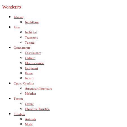
Skip
Wonder.ro
to
content
Afaceri
Imobiliare
Auto
Inchirieri
Transport
Tuning
Cumparaturi
Calculatoare
Cadouri
Electrocasnice
Gadgeturi
Haine
Jucarii
Casa si Gradina
Amenajari Interioare
Mobilier
Turism
Cazare
Obiective Turistice
Lifestyle
Animale
Moda