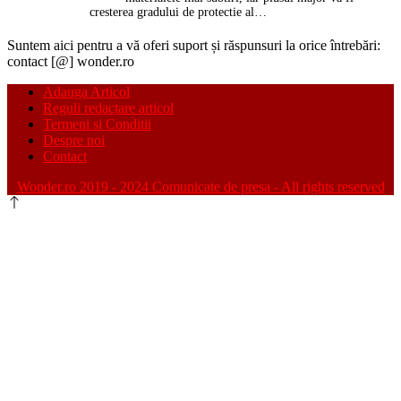
cresterea gradului de protectie al…
Suntem aici pentru a vă oferi suport și răspunsuri la orice întrebări:
contact [@] wonder.ro
Adauga Articol
Reguli redactare articol
Termeni si Conditii
Despre noi
Contact
Wonder.ro 2019 - 2024 Comunicate de presa - All rights reserved