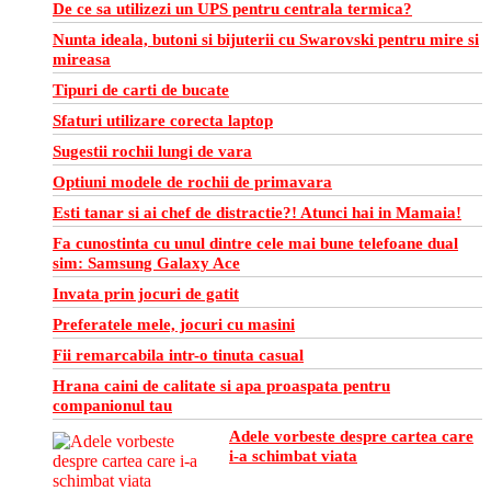
De ce sa utilizezi un UPS pentru centrala termica?
Nunta ideala, butoni si bijuterii cu Swarovski pentru mire si
mireasa
Tipuri de carti de bucate
Sfaturi utilizare corecta laptop
Sugestii rochii lungi de vara
Optiuni modele de rochii de primavara
Esti tanar si ai chef de distractie?! Atunci hai in Mamaia!
Fa cunostinta cu unul dintre cele mai bune telefoane dual
sim: Samsung Galaxy Ace
Invata prin jocuri de gatit
Preferatele mele, jocuri cu masini
Fii remarcabila intr-o tinuta casual
Hrana caini de calitate si apa proaspata pentru
companionul tau
Adele vorbeste despre cartea care
i-a schimbat viata