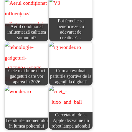
Pot femeile sa
Aerul condiționat
beneficieze cu
influențează calitatea
adevarat de
somnului?
creatina?…
Cele mai bune cinci
Cum au evoluat
gadgeturi care vor
pariurile sportive de la
aparea in 2026
agenții la digital?
Cercetatorii de la
Trendurile momentului
Apple dezvaluie un
în lumea pokerului
robot lampa adorabil