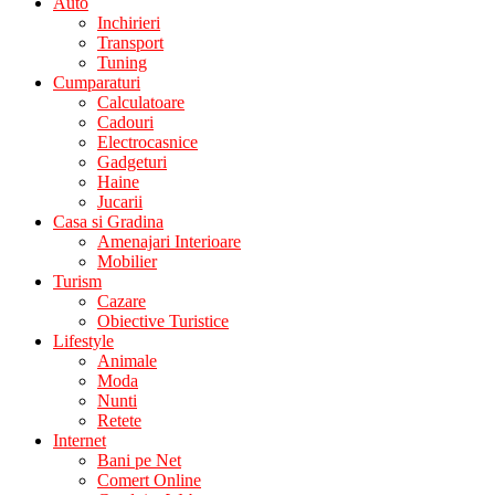
Auto
Inchirieri
Transport
Tuning
Cumparaturi
Calculatoare
Cadouri
Electrocasnice
Gadgeturi
Haine
Jucarii
Casa si Gradina
Amenajari Interioare
Mobilier
Turism
Cazare
Obiective Turistice
Lifestyle
Animale
Moda
Nunti
Retete
Internet
Bani pe Net
Comert Online