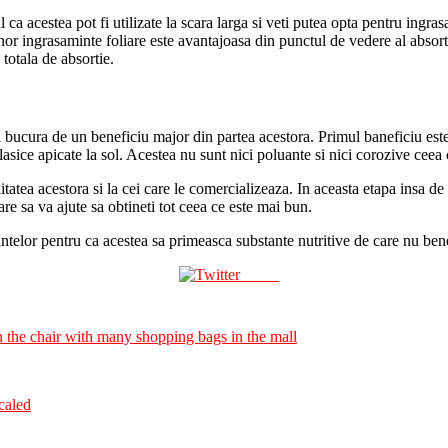
l ca acestea pot fi utilizate la scara larga si veti putea opta pentru ingr
r ingrasaminte foliare este avantajoasa din punctul de vedere al absortie
totala de absortie.
 bucura de un beneficiu major din partea acestora. Primul baneficiu este
sice apicate la sol. Acestea nu sunt nici poluante si nici corozive ceea 
calitatea acestora si la cei care le comercializeaza. In aceasta etapa insa 
re sa va ajute sa obtineti tot ceea ce este mai bun.
antelor pentru ca acestea sa primeasca substante nutritive de care nu ben
Tweet