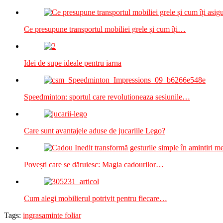
Ce presupune transportul mobiliei grele și cum îți…
Idei de supe ideale pentru iarna
Speedminton: sportul care revolutioneaza sesiunile…
Care sunt avantajele aduse de jucariile Lego?
Povești care se dăruiesc: Magia cadourilor…
Cum alegi mobilierul potrivit pentru fiecare…
Tags:
ingrasaminte foliar