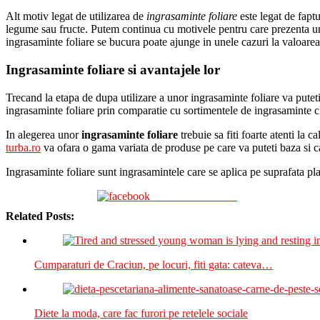
Alt motiv legat de utilizarea de
ingrasaminte foliare
este legat de faptu
legume sau fructe. Putem continua cu motivele pentru care prezenta uno
ingrasaminte foliare se bucura poate ajunge in unele cazuri la valoarea 
Ingrasaminte foliare si avantajele lor
Trecand la etapa de dupa utilizare a unor
ingrasaminte foliare
va puteti
ingrasaminte foliare prin comparatie cu sortimentele de ingrasaminte cla
In alegerea unor
ingrasaminte foliare
trebuie sa fiti foarte atenti la 
turba.ro
va ofara o gama variata de produse pe care va puteti baza si ca
Ingrasaminte foliare sunt ingrasamintele care se aplica pe suprafata pl
Share on Facebook
Related Posts:
Cumparaturi de Craciun, pe locuri, fiti gata: cateva…
Diete la moda, care fac furori pe retelele sociale