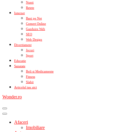
Nunti
Retete
Internet
Bani pe Net
Comert Online
Gazduire Web
SEO
Web Design
Divertisment
Jocuri
Sport
Educatie
Sanatate
Boli si Medicamente
Fitness
Slabit
Articolul tau aici
Wonder.ro
Afaceri
Imobiliare