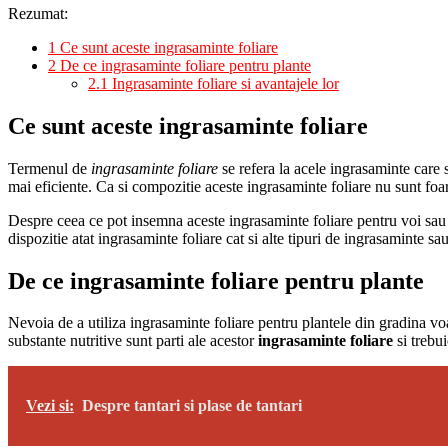
Rezumat:
1
Ce sunt aceste ingrasaminte foliare
2
De ce ingrasaminte foliare pentru plante
2.1
Ingrasaminte foliare si avantajele lor
Ce sunt aceste ingrasaminte foliare
Termenul de
ingrasaminte foliare
se refera la acele ingrasaminte care 
mai eficiente. Ca si compozitie aceste ingrasaminte foliare nu sunt foar
Despre ceea ce pot insemna aceste
ingrasaminte foliare
pentru voi sau 
dispozitie atat ingrasaminte foliare cat si alte tipuri de ingrasaminte sa
De ce ingrasaminte foliare pentru plante
Nevoia de a utiliza ingrasaminte foliare pentru plantele din gradina voas
substante nutritive sunt parti ale acestor
ingrasaminte foliare
si trebui
Vezi si:
Despre tantari si plase de tantari