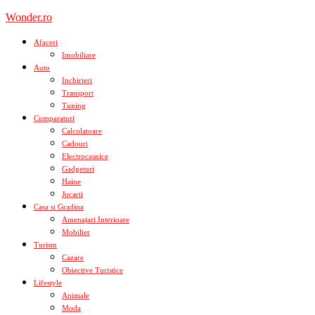
Skip
Wonder.ro
to
content
Afaceri
Imobiliare
Auto
Inchirieri
Transport
Tuning
Cumparaturi
Calculatoare
Cadouri
Electrocasnice
Gadgeturi
Haine
Jucarii
Casa si Gradina
Amenajari Interioare
Mobilier
Turism
Cazare
Obiective Turistice
Lifestyle
Animale
Moda