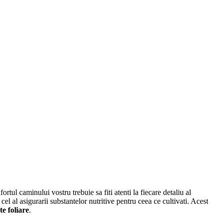
tul caminului vostru trebuie sa fiti atenti la fiecare detaliu al
cel al asigurarii substantelor nutritive pentru ceea ce cultivati. Acest
e foliare
.